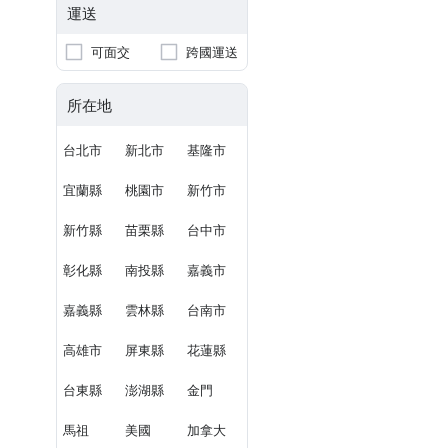
運送
可面交
跨國運送
所在地
台北市
新北市
基隆市
宜蘭縣
桃園市
新竹市
新竹縣
苗栗縣
台中市
彰化縣
南投縣
嘉義市
嘉義縣
雲林縣
台南市
高雄市
屏東縣
花蓮縣
台東縣
澎湖縣
金門
馬祖
美國
加拿大