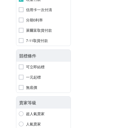
信用卡一次付清
分期0利率
萊爾富取貨付款
7-11取貨付款
競標條件
可立即結標
一元起標
無底價
賣家等級
超人氣賣家
人氣賣家