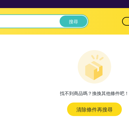
搜尋
找不到商品嗎？換換其他條件吧！
清除條件再搜尋