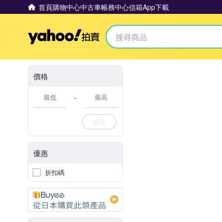
首頁
購物中心
中古車
帳務中心
信箱
App下載
Yahoo拍賣
價格
-
確定
優惠
折扣碼