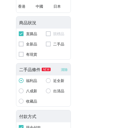
香港
中國
日本
商品狀況
直購品
競標品
全新品
二手品
有現貨
二手品條件
清除
NEW
福利品
近全新
八成新
出清品
收藏品
付款方式
現金付款