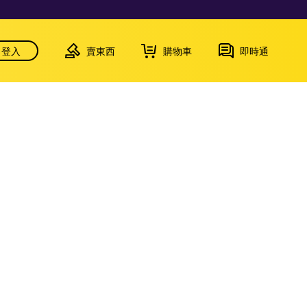
登入
賣東西
購物車
即時通