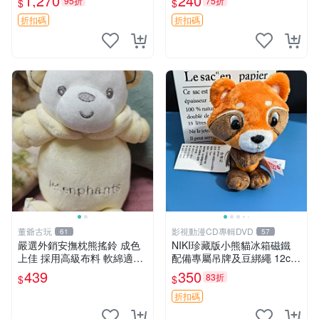
1,270
240
95折
75折
$
$
換。全新品相收藏推薦。 裸
熊 毛絨玩具 收藏
折扣碼
折扣碼
董爺古玩
影視動漫CD專輯DVD
61
57
嚴選外銷安撫枕熊搖鈴 成色
NIKI珍藏版小熊貓冰箱磁鐵
上佳 採用高級布料 軟綿適合
配備專屬吊牌及豆綁繩 12cm
收藏 安心選購 安撫枕 熊玩具
廢品嚴選 好評推薦 小熊貓冰
439
350
83折
$
$
搖鈴
箱貼 磁鐵掛件 冰箱飾品
折扣碼