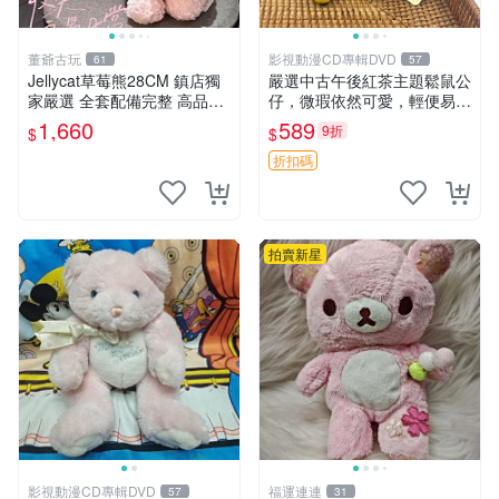
董爺古玩
影視動漫CD專輯DVD
61
57
Jellycat草莓熊28CM 鎮店獨
嚴選中古午後紅茶主題鬆鼠公
家嚴選 全套配備完整 高品質
仔，微瑕依然可愛，輕便易運
收藏好物 紋章 玩具熊 定制熊
送 二手收藏推薦 工廠直營 快
1,660
589
9折
$
$
遞到府 中古 玩偶 公仔
折扣碼
拍賣新星
影視動漫CD專輯DVD
福運連連
57
31