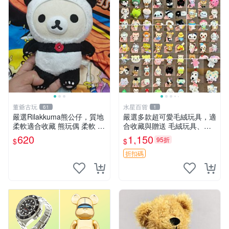
董爺古玩
水星百貨
61
1
嚴選Rilakkuma熊公仔，質地
嚴選多款超可愛毛絨玩具，適
柔軟適合收藏 熊玩偶 柔軟 公
合收藏與贈送 毛絨玩具、抱
仔 收藏
枕、公仔
620
1,150
95折
$
$
折扣碼