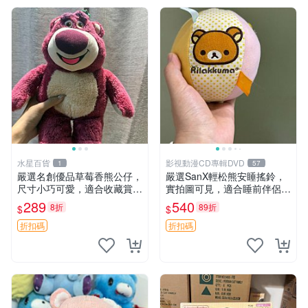
水星百貨
影視動漫CD專輯DVD
1
57
嚴選名創優品草莓香熊公仔，
嚴選SanX輕松熊安睡搖鈴，
尺寸小巧可愛，適合收藏賞玩
實拍圖可見，適合睡前伴侶，
30cm 玩具 公仔 草莓熊
Picks安撫好物 0325 懸吊 電
289
540
8折
89折
$
$
腦
折扣碼
折扣碼