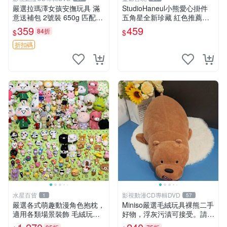
嚴選拉瑪澤女孩安撫玩具 滿
StudioHaneul小熊愛心掛件
意送補包 2號裝 650g 匹配嬰
五角星全新珍藏 紅色推薦收
幼童舒壓好伴侶 女孩專用 安
藏 玩具掛飾 掛件 新品
359
459
84折
$
$
心選擇 安撫玩偶 衝包 玩具
折扣碼
水星百貨
影視動漫CD專輯DVD
1
57
嚴選各式萌趣動漫角色抱枕，
Miniso嚴選毛絨玩具裸熊二手
適用各類場景裝飾 毛絨玩
好物，浮灰污漬可接受。請詳
具、卡通抱枕、趣味玩偶
閱照片再下單，售出不退不