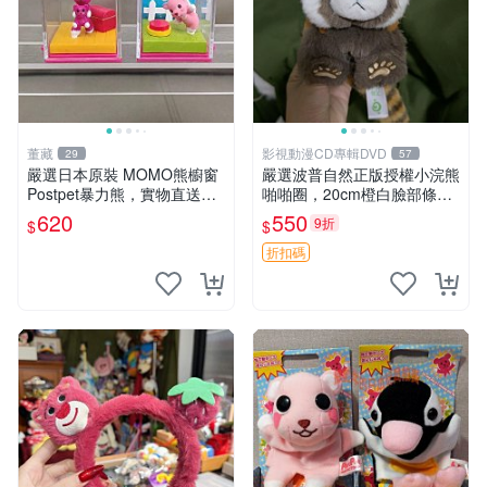
董藏
影視動漫CD專輯DVD
29
57
嚴選日本原裝 MOMO熊櫥窗
嚴選波普自然正版授權小浣熊
Postpet暴力熊，實物直送新
啪啪圈，20cm橙白臉部條紋
臺灣。MOMO熊 暴力熊 熊貓
清晰，毛絨超萌贈品推薦。
620
550
9折
$
$
櫥窗
小浣熊 波普 圈環
折扣碼