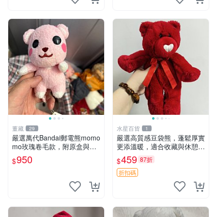
董藏
水星百貨
29
1
嚴選萬代Bandai郵電熊momo
嚴選高質感豆袋熊，蓬鬆厚實
mo玫瑰卷毛款，附原盒與吊
更添溫暖，適合收藏與休憩。
牌，粉嫩可愛入手即柔軟～
前胸填充飽滿，背部亦具優雅
950
459
87折
$
$
玫瑰卷毛 郵電熊 正品
設計。 豆袋熊 保暖 溫柔 蓬
松
折扣碼