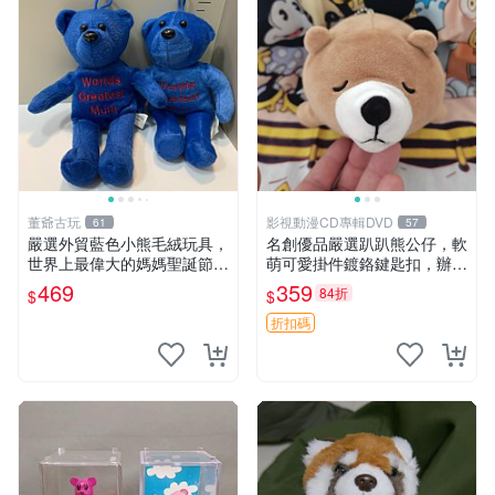
董爺古玩
影視動漫CD專輯DVD
61
57
嚴選外貿藍色小熊毛絨玩具，
名創優品嚴選趴趴熊公仔，軟
世界上最偉大的媽媽聖誕節推
萌可愛掛件鍍鉻鍵匙扣，辦公
薦禮物 五角星 兒童玩具 母親
放松好選擇 趴趴熊 鍍鉻鍵匙
469
359
84折
$
$
節
扣 萬用掛件
折扣碼