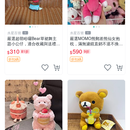
水星百貨
水星百貨
1
1
嚴選超萌哈囉Bear草裙舞主
嚴選MOMO熊郵差熊仙女抱
題小公仔，適合收藏與送禮 1
枕，滿無濾鏡直銷不退不換
00 克 哈囉Bear 草裙舞
經典造型可愛必備 紅薯啵啵
310
590
81折
9折
$
$
間抱枕 抱枕 時尚
折扣碼
折扣碼