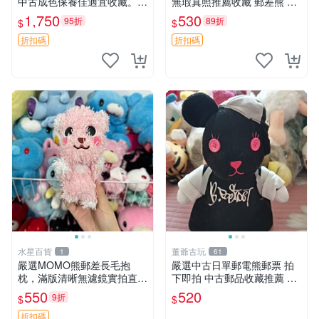
中古成色保養佳適宜收藏。無
無瑕真照推薦收藏 郵差熊 熊
盒子但品質完好，快速出貨。
抱枕 紅薯啵啵間
1,750
530
95折
89折
$
$
建議入手！ 中古 玩偶 滬漫
折扣碼
折扣碼
水星百貨
董爺古玩
1
61
嚴選MOMO熊郵差長毛抱
嚴選中古日單郵電熊郵票 拍
枕，滿版清晰無濾鏡實拍直
下即拍 中古郵品收藏推薦 郵
銷。每周新品到貨，不容錯
票 郵電熊 日本
550
520
9折
$
$
過！ 郵差熊 長毛 抱枕
折扣碼