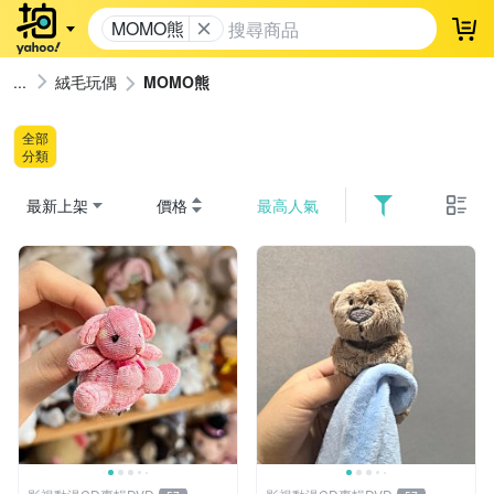
MOMO熊
登
絨毛玩偶
MOMO熊
全部
分類
最新上架
價格
最高人氣