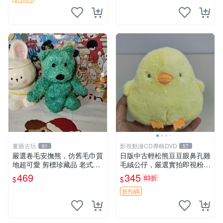
董爺古玩
影視動漫CD專輯DVD
61
57
嚴選卷毛安撫熊，仿舊毛巾質
日版中古輕松熊豆豆眼鼻孔雞
地超可愛 剪標珍藏品 老式毛
毛絨公仔，嚴選實拍即視粉絲
巾質地 安撫熊 款式
必買 公仔紙箱氣泡膜精心包
469
345
83折
$
$
裝快速發貨 輕松熊 公仔 雞毛
絨
折扣碼