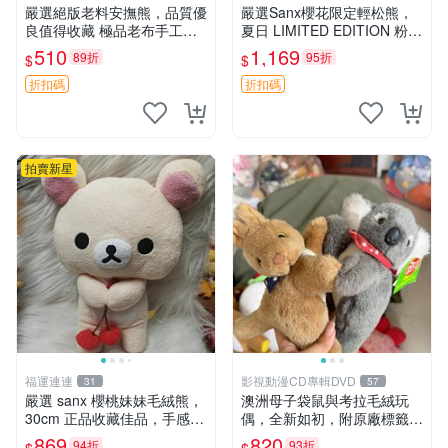
嚴選絕版老料安撫熊，品質優
嚴選Sanx櫻花限定輕松熊，
良值得收藏 極品老布手工安
夏日 LIMITED EDITION 粉色
撫搖鈴玩具，適合哄睡寶貝
毛絨熊，背有拉鏈設計，肚內
510
1,169
89折
95折
$
$
超柔老料搖鈴熊，專為孩子設
填充豆袋，精致工藝呈現，狀
計的安心伴護 推薦絕版老布
態如新，適合收藏與送人 櫻
折扣碼
折扣碼
製工藝搖鈴熊，可當作童
花、
拍賣新星
福運連連
影視動漫CD專輯DVD
31
57
嚴選 sanx 櫻桃妹妹毛絨熊，
澳洲母子袋鼠與考拉毛絨玩
30cm 正品收藏佳品，手感極
偶，全新如初，附原廠標籤，
軟，適合贈送與收藏 櫻桃妹
手感極軟，適合贈送親朋好
869
820
94折
93折