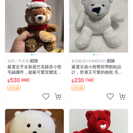
福和二手市場
影視動漫CD專輯DVD
33
57
嚴選近乎全新星巴克錄音小熊
嚴選豆袋小熊臀部帶顆粒設
毛絨擺件，超級可愛宜贈送掛
計，舒適又可愛的抱枕 毛絨
飾 錄音小熊 毛絨擺件 贈品
抱枕、臀部按摩、坐墊
530
230
89折
74折
$
$
折扣碼
折扣碼