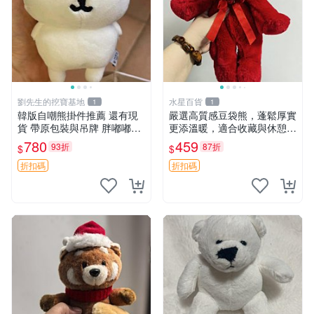
劉先生的挖寶基地
水星百貨
1
1
韓版自嘲熊掛件推薦 還有現
嚴選高質感豆袋熊，蓬鬆厚實
貨 帶原包裝與吊牌 胖嘟嘟超
更添溫暖，適合收藏與休憩。
可愛 毛絨手感佳 小熊掛件 自
前胸填充飽滿，背部亦具優雅
780
459
93折
87折
$
$
嘲抱枕 小熊抱枕
設計。 豆袋熊 保暖 溫柔 蓬
松
折扣碼
折扣碼