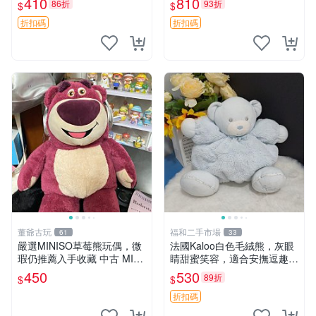
410
810
86折
93折
$
$
共賞。 麋鹿 豆袋 毛茸玩具
折扣碼
折扣碼
董爺古玩
福和二手市場
61
33
嚴選MINISO草莓熊玩偶，微
法國Kaloo白色毛絨熊，灰眼
瑕仍推薦入手收藏 中古 MINI
睛甜蜜笑容，適合安撫逗趣可
SO 草莓熊 玩具 收藏
愛，柔軟面料手感佳。14 白
450
530
89折
$
$
色安撫熊 毛絨玩具 寶寶逗樂
具
折扣碼