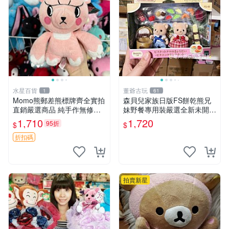
水星百貨
董爺古玩
1
61
Momo熊郵差熊標牌齊全實拍
森貝兒家族日版FS餅乾熊兄
直銷嚴選商品 純手作無修圖
妹野餐專用裝嚴選全新未開
可收藏 郵差熊 Momo熊 標牌
封，包含兩組大童款紙盒裝，
1,710
1,720
95折
$
$
商品
適合收藏與分享。 餅乾熊兄
妹、野餐、收藏
折扣碼
拍賣新星