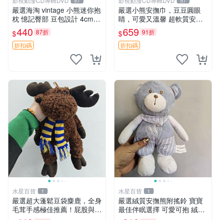
影視動漫CD專輯DVD
影視動漫CD專輯DVD
57
57
嚴選海淘 vintage 小熊迷你抱
嚴選小熊安撫巾，豆豆圓眼
枕 憶記臀部 豆包設計 4cm
睛，可愛又溫馨 超軟質安撫
高 推薦收藏 迷你豆包小熊、
巾，豆豆設計，哄睡好幫手
440
659
87折
91折
$
$
高臀部、豆袋抱枕
約克豆豆眼安撫巾 數碼豆豆
眼
折扣碼
折扣碼
水星百貨
水星百貨
1
1
嚴選超大蓬鬆豆袋麋鹿，全身
嚴選絨質安撫熊附搖鈴 寶寶
毛茸手感極佳推薦！屁股與四
最佳伴眠選擇 可愛可抱 絨毛
肢填充均勻，適合收藏與孩童
玩具 安撫熊 嬰兒用