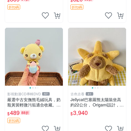
$
$
妹、sanx、毛絨熊
友。袋鼠與考拉正版，精緻尺
寸，適合作為收藏或家飾擺
折扣碼
折扣碼
設，增添暖意。 母子、袋
鼠、
影視動漫CD專輯DVD
古色古香
57
41
嚴選中古安撫熊毛絨玩具，奶
Jellycat巴塞羅熊太陽裝坐高
瓶黃斑輕微污垢適合收藏。默
約22公分， Origami設計，來
認兩日發貨，全國快遞隨機派
自越南。嚴選 Recommendat
489
3,940
88折
$
$
送。 成色如圖可放心購買，
ion！巴塞羅、 Origami熊、J
輕微瑕疵和臟污不影響使用。
elly
折扣碼
安撫熊 中古玩偶 毛