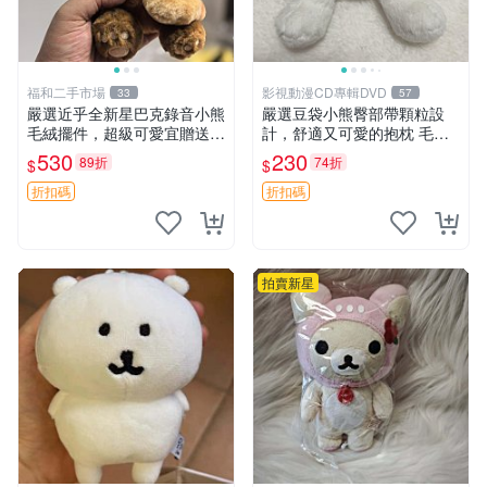
福和二手市場
影視動漫CD專輯DVD
33
57
嚴選近乎全新星巴克錄音小熊
嚴選豆袋小熊臀部帶顆粒設
毛絨擺件，超級可愛宜贈送掛
計，舒適又可愛的抱枕 毛絨
飾 錄音小熊 毛絨擺件 贈品
抱枕、臀部按摩、坐墊
530
230
89折
74折
$
$
折扣碼
折扣碼
拍賣新星