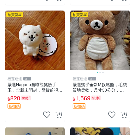
拍賣新星
拍賣新星
福運連連
福運連連
31
31
嚴選Nagano自嘲熊笑臉手
嚴選幾乎全新M款鬆熊，毛絨
玉，全新未開封，發貨前視頻
質地柔軟，尺寸30公分，做
確認，海南 廣西 貴州 嚴選N
工精緻可愛，適合收藏或贈送
820
1,569
93折
95折
$
$
agano自嘲熊笑臉手玉，全新
親友。中古使用痕跡，手感依
未開封，發貨前視頻確認，四
然優良。 鬆熊 嬰熊 毛玩偶
折扣碼
折扣碼
川 重慶 內