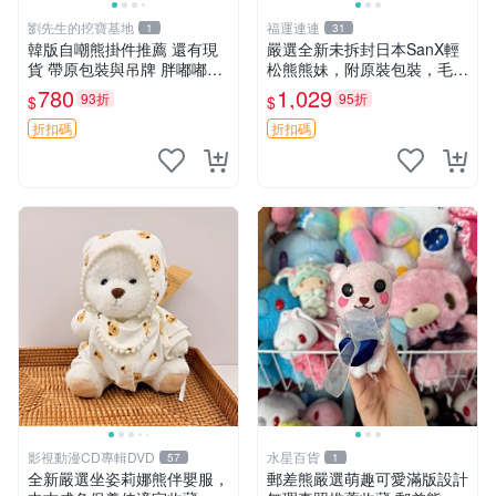
劉先生的挖寶基地
福運連連
1
31
韓版自嘲熊掛件推薦 還有現
嚴選全新未拆封日本SanX輕
貨 帶原包裝與吊牌 胖嘟嘟超
松熊熊妹，附原裝包裝，毛絨
可愛 毛絨手感佳 小熊掛件 自
質地極佳，細膩可愛，推薦收
780
1,029
93折
95折
$
$
嘲抱枕 小熊抱枕
藏兼送禮，適合女性好友或家
人，限量釋出。鬆熊、熊玩
折扣碼
折扣碼
偶、收藏品
影視動漫CD專輯DVD
水星百貨
57
1
全新嚴選坐姿莉娜熊伴嬰服，
郵差熊嚴選萌趣可愛滿版設計