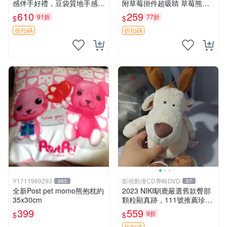
感伴手好禮，豆袋質地手感
附草莓掛件超吸睛 草莓熊手
佳，抱枕小熊 recom 推薦 白
提包 草莓掛件 可愛portunes
610
259
91折
77折
$
$
色豆袋 玩具
e
折扣碼
折扣碼
Y1711989293
影視動漫CD專輯DVD
883
57
全新Post pet momo熊抱枕約
2023 NIKI馴鹿嚴選舊款臀部
35x30cm
顆粒顯真跡，111號推薦珍藏
品 馴鹿 舊款 尾巴顆粒
399
559
9折
$
$
折扣碼