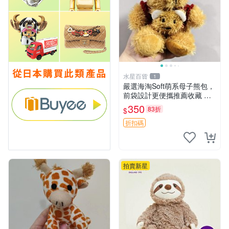
水星百貨
1
嚴選海淘Soft萌系母子熊包，
前袋設計更便攜推薦收藏 母
子熊 軟綿綿 包包
350
83折
$
折扣碼
拍賣新星