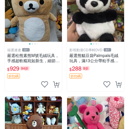
福運連連
影視動漫CD專輯DVD
31
57
嚴選松熊素熊M號毛絨玩具，
嚴選熊貓豆袋Palmpals毛絨
手感超軟糯宛如新生，細節精
玩具，滿13公分帶粒手感極
緻完美無瑕，推薦送禮或珍
佳，電影主題周邊推薦 熊貓
929
288
94折
8折
$
$
藏，中古狀態保養得宜。 松
Palmpals 毛絨玩具 豆袋 劇場
熊 素熊 毛絨doll
版周邊
折扣碼
折扣碼