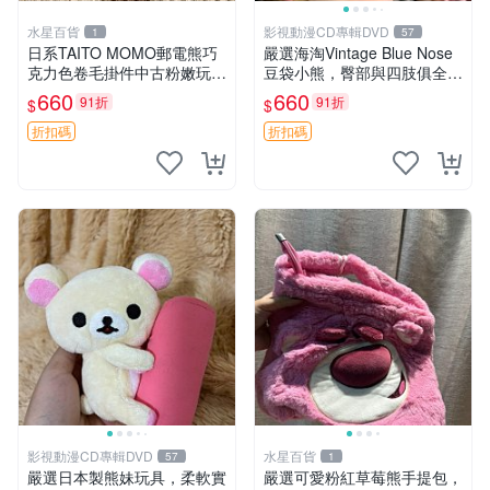
水星百貨
影視動漫CD專輯DVD
1
57
日系TAITO MOMO郵電熊巧
嚴選海淘Vintage Blue Nose
克力色卷毛掛件中古粉嫩玩偶
豆袋小熊，臀部與四肢俱全，
微瑕推薦 postpet momo 郵
坐高11公分，附原盒與吊牌
660
660
91折
91折
$
$
電熊 中古玩偶
收藏。藍鼻子小熊，值得擁有
玩具 憶熊
折扣碼
折扣碼
影視動漫CD專輯DVD
水星百貨
57
1
嚴選日本製熊妹玩具，柔軟實
嚴選可愛粉紅草莓熊手提包，