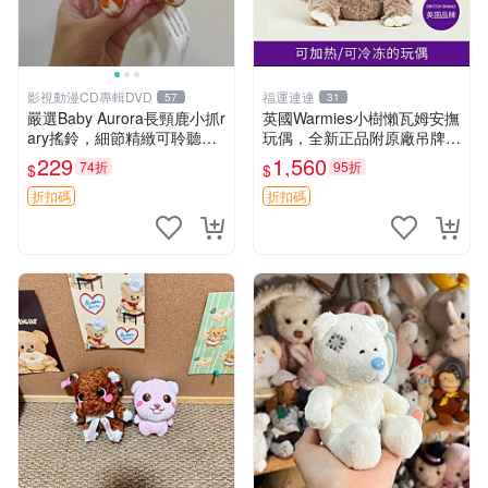
影視動漫CD專輯DVD
福運連連
57
31
嚴選Baby Aurora長頸鹿小抓r
英國Warmies小樹懶瓦姆安撫
ary搖鈴，細節精緻可聆聽清
玩偶，全新正品附原廠吊牌與
脆鈴音 軟萌可愛 定制紀念 金
防塵袋，內藏薰衣草可加熱，
229
1,560
74折
95折
$
$
屬搖鈴 新手媽咪推薦 長頸鹿
適合各個年齡層，冷暖兩用享
抓rary 搖鈴
受抱抱樂趣，不容錯過嚴選好
折扣碼
折扣碼
物 溫暖 冷感