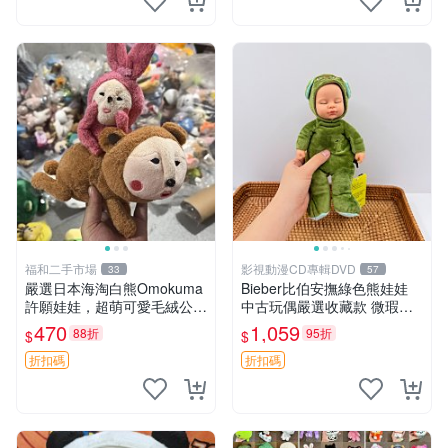
福和二手市場
影視動漫CD專輯DVD
33
57
嚴選日本海淘白熊Omokuma
Bieber比伯安撫綠色熊娃娃
許願娃娃，超萌可愛毛絨公仔
中古玩偶嚴選收藏款 微瑕輕
推薦收藏 白熊 Omokuma 毛
度使用 Bieber綠熊娃娃 中古
470
1,059
88折
95折
$
$
絨玩具 偽裝娃娃 玩具擺飾
玩偶 微瑕
折扣碼
折扣碼