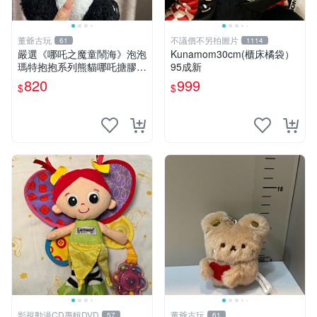
董爺古玩
不議價不另拍圖片
61
1114
嚴選《哪吒之魔童鬧海》泡泡
Kunamom30cm(櫃床橘袋）
瑪特抱抱系列熊貓哪吒搪膠臉
95成新
毛絨， STATE：如圖顯示 哪
820
999
$
$
吒 毛絨公仔 泡泡瑪特
影視動漫CD專輯DVD
董爺古玩
57
61