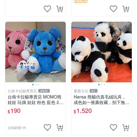
台南卡拉貓專賣店
董爺古玩
5902
61
台南卡拉貓專賣店 MOMO熊
Hansa 熊貓仿真毛絨玩具，
娃娃 玩偶 娃娃 粉色 藍色 2色
成色如一推薦收藏，拍下無疑
分售
心 熊貓 毛絨玩具 收藏
190
1,520
$
$
近期銷量1件