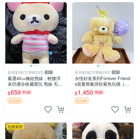
影視動漫CD專輯DVD
影視動漫CD專輯DVD
57
57
嚴選40㎝條紋熊妹，輕微浮
永恆好友系列Forever Friend
灰仍適合收藏賞玩 熊妹 毛絨
s賀曼熊氣球款紫色玩偶（鼻
玩具 浮雕熊
子稍有磨損） 中古玩具 氣球
659
1,450
91折
95折
$
$
熊 玩偶
折扣碼
折扣碼
拍賣新星