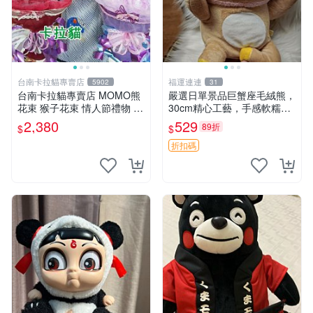
台南卡拉貓專賣店
福運連連
5902
31
台南卡拉貓專賣店 MOMO熊
嚴選日單景品巨蟹座毛絨熊，
花束 猴子花束 情人節禮物 二
30cm精心工藝，手感軟糯推
選一 可繡字 可今天寄明天到
薦收藏送人 巨蟹座 毛絨玩具
2,380
529
89折
$
$
精緻做工
折扣碼