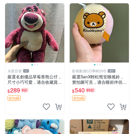
水星百貨
影視動漫CD專輯DVD
1
57
嚴選名創優品草莓香熊公仔，
嚴選SanX輕松熊安睡搖鈴，
尺寸小巧可愛，適合收藏賞玩
實拍圖可見，適合睡前伴侶，
30cm 玩具 公仔 草莓熊
Picks安撫好物 0325 懸吊 電
289
540
8折
89折
$
$
腦
折扣碼
折扣碼