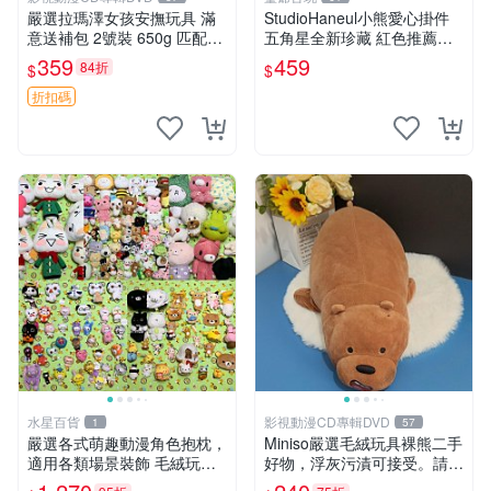
嚴選拉瑪澤女孩安撫玩具 滿
StudioHaneul小熊愛心掛件
意送補包 2號裝 650g 匹配嬰
五角星全新珍藏 紅色推薦收
幼童舒壓好伴侶 女孩專用 安
藏 玩具掛飾 掛件 新品
359
459
84折
$
$
心選擇 安撫玩偶 衝包 玩具
折扣碼
水星百貨
影視動漫CD專輯DVD
1
57
嚴選各式萌趣動漫角色抱枕，
Miniso嚴選毛絨玩具裸熊二手
適用各類場景裝飾 毛絨玩
好物，浮灰污漬可接受。請詳
具、卡通抱枕、趣味玩偶
閱照片再下單，售出不退不