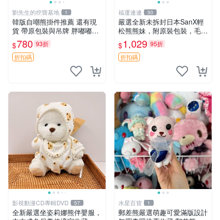
劉先生的挖寶基地
福運連連
1
30
韓版自嘲熊掛件推薦 還有現
嚴選全新未拆封日本SanX輕
貨 帶原包裝與吊牌 胖嘟嘟超
松熊熊妹，附原裝包裝，毛絨
可愛 毛絨手感佳 小熊掛件 自
質地極佳，細膩可愛，推薦收
780
1,029
93折
95折
$
$
嘲抱枕 小熊抱枕
藏兼送禮，適合女性好友或家
人，限量釋出。鬆熊、熊玩
折扣碼
折扣碼
偶、收藏品
影視動漫CD專輯DVD
水星百貨
57
1
全新嚴選坐姿莉娜熊伴嬰服，
郵差熊嚴選萌趣可愛滿版設計