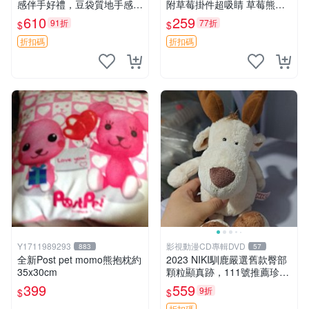
感伴手好禮，豆袋質地手感
附草莓掛件超吸睛 草莓熊手
佳，抱枕小熊 recom 推薦 白
提包 草莓掛件 可愛portunes
610
259
91折
77折
$
$
色豆袋 玩具
e
折扣碼
折扣碼
Y1711989293
影視動漫CD專輯DVD
883
57
全新Post pet momo熊抱枕約
2023 NIKI馴鹿嚴選舊款臀部
35x30cm
顆粒顯真跡，111號推薦珍藏
品 馴鹿 舊款 尾巴顆粒
399
559
9折
$
$
折扣碼