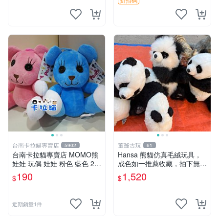
台南卡拉貓專賣店
董爺古玩
5902
61
台南卡拉貓專賣店 MOMO熊
Hansa 熊貓仿真毛絨玩具，
娃娃 玩偶 娃娃 粉色 藍色 2色
成色如一推薦收藏，拍下無疑
分售
心 熊貓 毛絨玩具 收藏
190
1,520
$
$
近期銷量1件