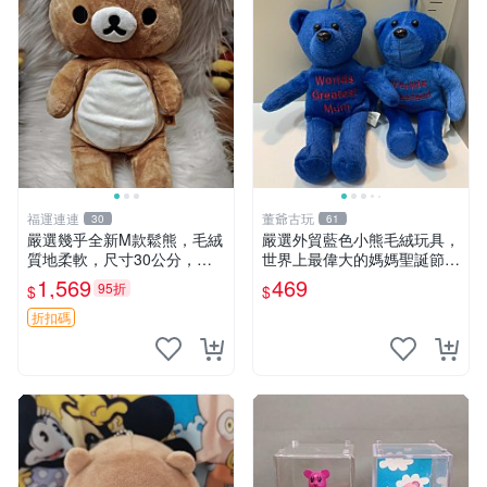
福運連連
董爺古玩
30
61
嚴選幾乎全新M款鬆熊，毛絨
嚴選外貿藍色小熊毛絨玩具，
質地柔軟，尺寸30公分，做
世界上最偉大的媽媽聖誕節推
工精緻可愛，適合收藏或贈送
薦禮物 五角星 兒童玩具 母親
1,569
469
95折
$
$
親友。中古使用痕跡，手感依
節
然優良。 鬆熊 嬰熊 毛玩偶
折扣碼