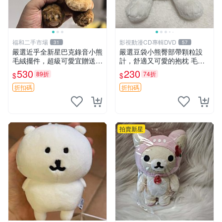
福和二手市場
影視動漫CD專輯DVD
31
57
嚴選近乎全新星巴克錄音小熊
嚴選豆袋小熊臀部帶顆粒設
毛絨擺件，超級可愛宜贈送掛
計，舒適又可愛的抱枕 毛絨
飾 錄音小熊 毛絨擺件 贈品
抱枕、臀部按摩、坐墊
530
230
89折
74折
$
$
折扣碼
折扣碼
拍賣新星