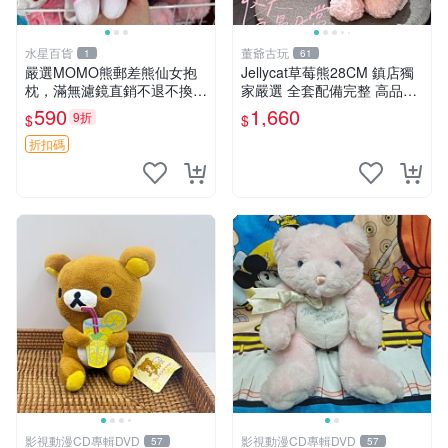
水星百貨
董爺古玩
1
61
嚴選MOMO熊郵差熊仙女抱
Jellycat草莓熊28CM 鎮店獨
枕，滿無濾鏡直銷不退不換
家嚴選 全套配備完整 高品質
經典造型可愛必備 紅薯啵啵
收藏好物 紋章 玩具熊 定制熊
590
1,660
9折
$
$
間抱枕 抱枕 時尚
折扣碼
影視動漫CD專輯DVD
影視動漫CD專輯DVD
57
57