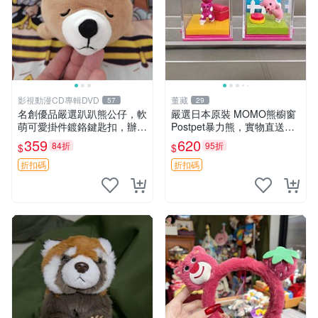
影視動漫CD專輯DVD
董藏
57
29
名創優品嚴選趴趴熊公仔，軟
嚴選日本原裝 MOMO熊櫥窗
萌可愛掛件鍍鉻鍵匙扣，辦公
Postpet暴力熊，實物直送新
放松好選擇 趴趴熊 鍍鉻鍵匙
臺灣。MOMO熊 暴力熊 熊貓
359
620
84折
95折
$
$
扣 萬用掛件
櫥窗
折扣碼
折扣碼