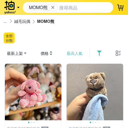
MOMO熊
登
絨毛玩偶
MOMO熊
全部
分類
最新上架
價格
最高人氣