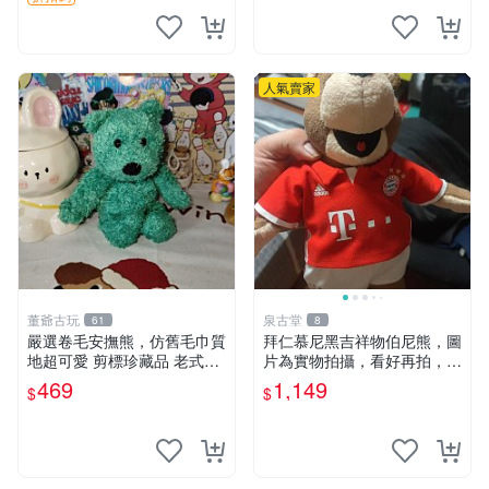
人氣賣家
董爺古玩
泉古堂
61
8
嚴選卷毛安撫熊，仿舊毛巾質
拜仁慕尼黑吉祥物伯尼熊，圖
地超可愛 剪標珍藏品 老式毛
片為實物拍攝，看好再拍，不
巾質地 安撫熊 款式
退不換-187978
469
1,149
$
$