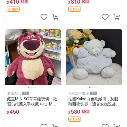
410
810
86折
93折
$
$
共賞。 麋鹿 豆袋 毛茸玩具
折扣碼
折扣碼
董爺古玩
福和二手市場
61
31
嚴選MINISO草莓熊玩偶，微
法國Kaloo白色毛絨熊，灰眼
瑕仍推薦入手收藏 中古 MINI
睛甜蜜笑容，適合安撫逗趣可
SO 草莓熊 玩具 收藏
愛，柔軟面料手感佳。14 白
450
530
89折
$
$
色安撫熊 毛絨玩具 寶寶逗樂
具
折扣碼