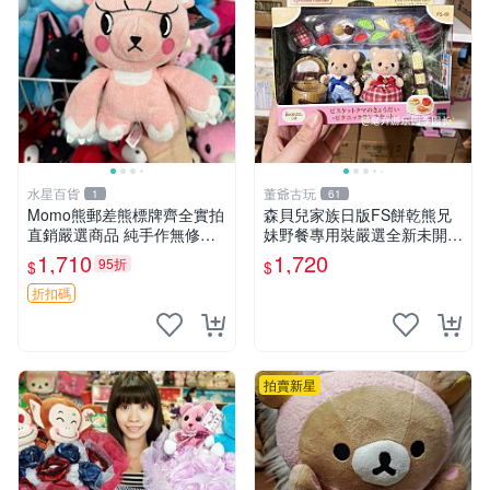
水星百貨
董爺古玩
1
61
Momo熊郵差熊標牌齊全實拍
森貝兒家族日版FS餅乾熊兄
直銷嚴選商品 純手作無修圖
妹野餐專用裝嚴選全新未開
可收藏 郵差熊 Momo熊 標牌
封，包含兩組大童款紙盒裝，
1,710
1,720
95折
$
$
商品
適合收藏與分享。 餅乾熊兄
妹、野餐、收藏
折扣碼
拍賣新星