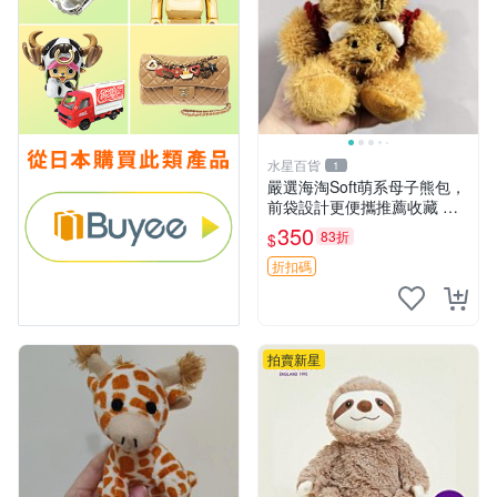
水星百貨
1
嚴選海淘Soft萌系母子熊包，
前袋設計更便攜推薦收藏 母
子熊 軟綿綿 包包
350
83折
$
折扣碼
拍賣新星