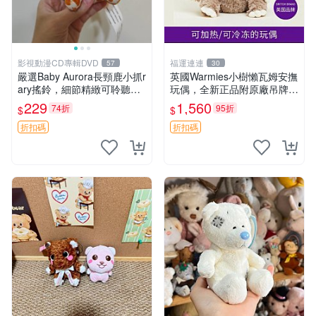
影視動漫CD專輯DVD
福運連連
57
30
嚴選Baby Aurora長頸鹿小抓r
英國Warmies小樹懶瓦姆安撫
ary搖鈴，細節精緻可聆聽清
玩偶，全新正品附原廠吊牌與
脆鈴音 軟萌可愛 定制紀念 金
防塵袋，內藏薰衣草可加熱，
229
1,560
74折
95折
$
$
屬搖鈴 新手媽咪推薦 長頸鹿
適合各個年齡層，冷暖兩用享
抓rary 搖鈴
受抱抱樂趣，不容錯過嚴選好
折扣碼
折扣碼
物 溫暖 冷感