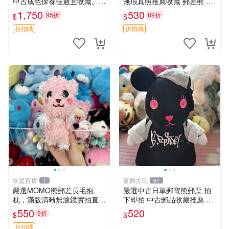
中古成色保養佳適宜收藏。無
無瑕真照推薦收藏 郵差熊 熊
盒子但品質完好，快速出貨。
抱枕 紅薯啵啵間
1,750
530
95折
89折
$
$
建議入手！ 中古 玩偶 滬漫
折扣碼
折扣碼
水星百貨
董爺古玩
1
61
嚴選MOMO熊郵差長毛抱
嚴選中古日單郵電熊郵票 拍
枕，滿版清晰無濾鏡實拍直
下即拍 中古郵品收藏推薦 郵
銷。每周新品到貨，不容錯
票 郵電熊 日本
550
520
9折
$
$
過！ 郵差熊 長毛 抱枕
折扣碼