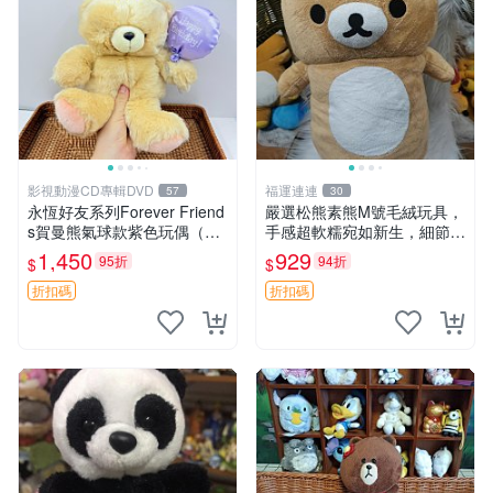
影視動漫CD專輯DVD
福運連連
57
30
永恆好友系列Forever Friend
嚴選松熊素熊M號毛絨玩具，
s賀曼熊氣球款紫色玩偶（鼻
手感超軟糯宛如新生，細節精
子稍有磨損） 中古玩具 氣球
緻完美無瑕，推薦送禮或珍
1,450
929
95折
94折
$
$
熊 玩偶
藏，中古狀態保養得宜。 松
熊 素熊 毛絨doll
折扣碼
折扣碼