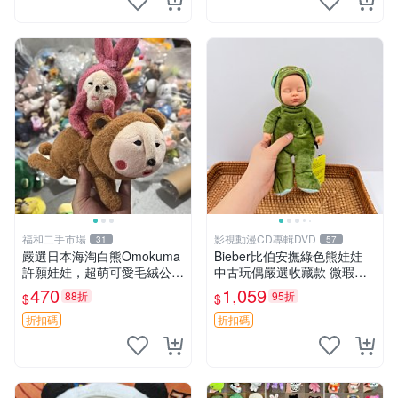
福和二手市場
影視動漫CD專輯DVD
31
57
嚴選日本海淘白熊Omokuma
Bieber比伯安撫綠色熊娃娃
許願娃娃，超萌可愛毛絨公仔
中古玩偶嚴選收藏款 微瑕輕
推薦收藏 白熊 Omokuma 毛
度使用 Bieber綠熊娃娃 中古
470
1,059
88折
95折
$
$
絨玩具 偽裝娃娃 玩具擺飾
玩偶 微瑕
折扣碼
折扣碼