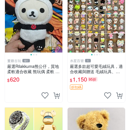
董爺古玩
水星百貨
61
1
嚴選Rilakkuma熊公仔，質地
嚴選多款超可愛毛絨玩具，適
柔軟適合收藏 熊玩偶 柔軟 公
合收藏與贈送 毛絨玩具、抱
仔 收藏
枕、公仔
620
1,150
95折
$
$
折扣碼