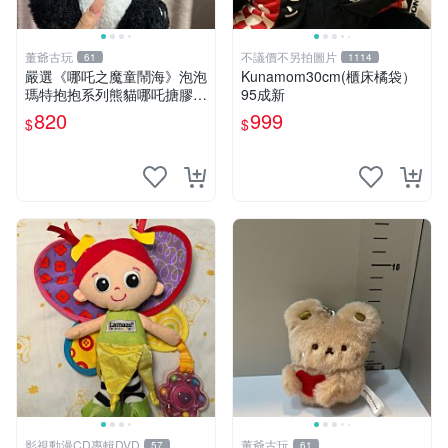
董爺古玩
不議價不另拍圖片
61
1114
嚴選《哪吒之魔童鬧海》泡泡
Kunamom30cm(櫃床橘袋）
瑪特抱抱系列熊貓哪吒搪膠臉
95成新
毛絨， STATE：如圖顯示 哪
820
999
$
$
吒 毛絨公仔 泡泡瑪特
影視動漫CD專輯DVD
董爺古玩
57
61