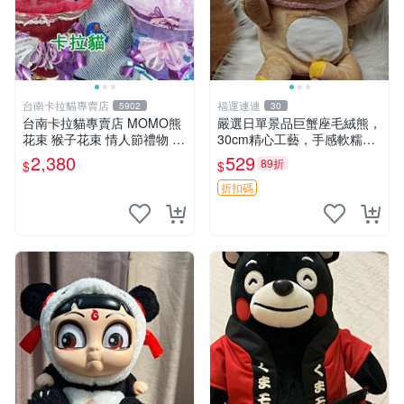
台南卡拉貓專賣店
福運連連
5902
30
台南卡拉貓專賣店 MOMO熊
嚴選日單景品巨蟹座毛絨熊，
花束 猴子花束 情人節禮物 二
30cm精心工藝，手感軟糯推
選一 可繡字 可今天寄明天到
薦收藏送人 巨蟹座 毛絨玩具
2,380
529
89折
$
$
精緻做工
折扣碼