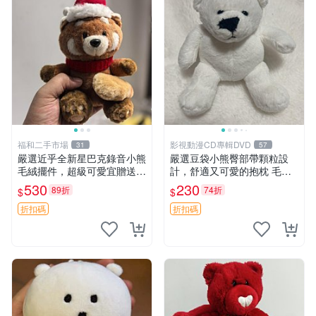
福和二手市場
影視動漫CD專輯DVD
31
57
嚴選近乎全新星巴克錄音小熊
嚴選豆袋小熊臀部帶顆粒設
毛絨擺件，超級可愛宜贈送掛
計，舒適又可愛的抱枕 毛絨
飾 錄音小熊 毛絨擺件 贈品
抱枕、臀部按摩、坐墊
530
230
89折
74折
$
$
折扣碼
折扣碼