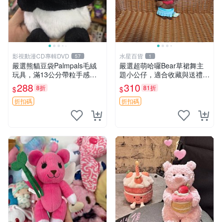
影視動漫CD專輯DVD
水星百貨
57
1
嚴選熊貓豆袋Palmpals毛絨
嚴選超萌哈囉Bear草裙舞主
玩具，滿13公分帶粒手感極
題小公仔，適合收藏與送禮 1
佳，電影主題周邊推薦 熊貓
00 克 哈囉Bear 草裙舞
288
310
8折
81折
$
$
Palmpals 毛絨玩具 豆袋 劇場
版周邊
折扣碼
折扣碼