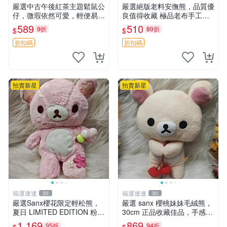
嚴選中古午後紅茶主題鬆鼠公
嚴選絕版老料安撫熊，品質優
仔，微瑕依然可愛，輕便易運
良值得收藏 極品老布手工安
送 二手收藏推薦 工廠直營 快
撫搖鈴玩具，適合哄睡寶貝
589
510
9折
89折
$
$
遞到府 中古 玩偶 公仔
超柔老料搖鈴熊，專為孩子設
計的安心伴護 推薦絕版老布
折扣碼
折扣碼
製工藝搖鈴熊，可當作童
拍賣新星
拍賣新星
福運連連
福運連連
30
30
嚴選Sanx櫻花限定輕松熊，
嚴選 sanx 櫻桃妹妹毛絨熊，
夏日 LIMITED EDITION 粉色
30cm 正品收藏佳品，手感極
毛絨熊，背有拉鏈設計，肚內
軟，適合贈送與收藏 櫻桃妹
1,169
869
95折
94折