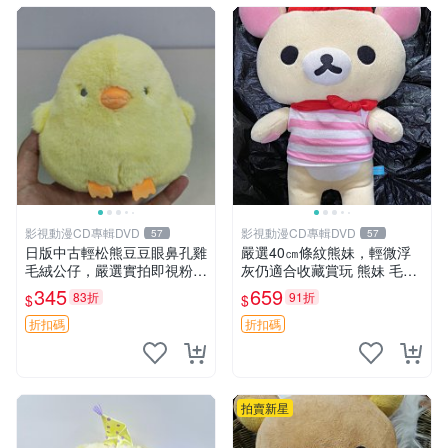
影視動漫CD專輯DVD
影視動漫CD專輯DVD
57
57
日版中古輕松熊豆豆眼鼻孔雞
嚴選40㎝條紋熊妹，輕微浮
毛絨公仔，嚴選實拍即視粉絲
灰仍適合收藏賞玩 熊妹 毛絨
必買 公仔紙箱氣泡膜精心包
玩具 浮雕熊
345
659
83折
91折
$
$
裝快速發貨 輕松熊 公仔 雞毛
絨
折扣碼
折扣碼
拍賣新星