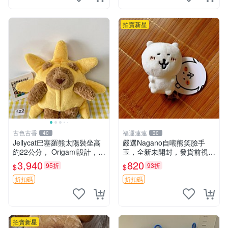
鼠、
拍賣新星
古色古香
福運連連
40
30
Jellycat巴塞羅熊太陽裝坐高
嚴選Nagano自嘲熊笑臉手
約22公分， Origami設計，來
玉，全新未開封，發貨前視頻
自越南。嚴選 Recommendat
確認，海南 廣西 貴州 嚴選N
3,940
820
95折
93折
$
$
ion！巴塞羅、 Origami熊、J
agano自嘲熊笑臉手玉，全新
elly
未開封，發貨前視頻確認，四
折扣碼
折扣碼
川 重慶 內
拍賣新星