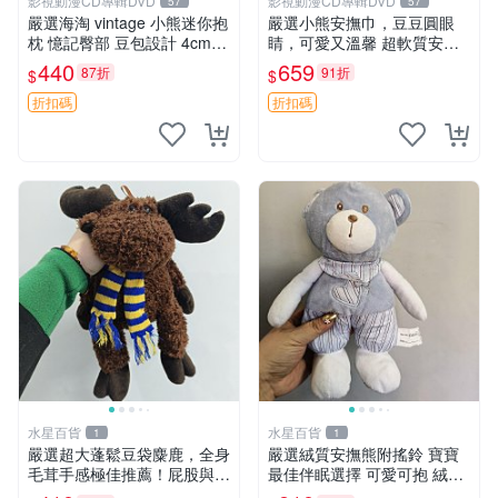
影視動漫CD專輯DVD
影視動漫CD專輯DVD
57
57
嚴選海淘 vintage 小熊迷你抱
嚴選小熊安撫巾，豆豆圓眼
枕 憶記臀部 豆包設計 4cm
睛，可愛又溫馨 超軟質安撫
高 推薦收藏 迷你豆包小熊、
巾，豆豆設計，哄睡好幫手
440
659
87折
91折
$
$
高臀部、豆袋抱枕
約克豆豆眼安撫巾 數碼豆豆
眼
折扣碼
折扣碼
水星百貨
水星百貨
1
1
嚴選超大蓬鬆豆袋麋鹿，全身
嚴選絨質安撫熊附搖鈴 寶寶
毛茸手感極佳推薦！屁股與四
最佳伴眠選擇 可愛可抱 絨毛
肢填充均勻，適合收藏與孩童
玩具 安撫熊 嬰兒用