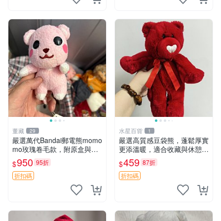
董藏
水星百貨
29
1
嚴選萬代Bandai郵電熊momo
嚴選高質感豆袋熊，蓬鬆厚實
mo玫瑰卷毛款，附原盒與吊
更添溫暖，適合收藏與休憩。
牌，粉嫩可愛入手即柔軟～
前胸填充飽滿，背部亦具優雅
950
459
95折
87折
$
$
玫瑰卷毛 郵電熊 正品
設計。 豆袋熊 保暖 溫柔 蓬
松
折扣碼
折扣碼