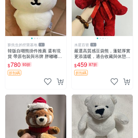
劉先生的挖寶基地
水星百貨
1
1
韓版自嘲熊掛件推薦 還有現
嚴選高質感豆袋熊，蓬鬆厚實
貨 帶原包裝與吊牌 胖嘟嘟超
更添溫暖，適合收藏與休憩。
可愛 毛絨手感佳 小熊掛件 自
前胸填充飽滿，背部亦具優雅
780
459
93折
87折
$
$
嘲抱枕 小熊抱枕
設計。 豆袋熊 保暖 溫柔 蓬
松
折扣碼
折扣碼