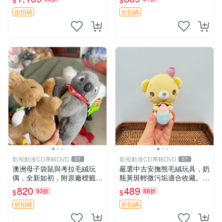
$
$
填充豆袋，精致工藝呈現，狀
妹、sanx、毛絨熊
態如新，適合收藏與送人 櫻
折扣碼
折扣碼
花、
影視動漫CD專輯DVD
影視動漫CD專輯DVD
57
57
澳洲母子袋鼠與考拉毛絨玩
嚴選中古安撫熊毛絨玩具，奶
偶，全新如初，附原廠標籤，
瓶黃斑輕微污垢適合收藏。默
手感極軟，適合贈送親朋好
認兩日發貨，全國快遞隨機派
820
489
93折
88折
$
$
友。袋鼠與考拉正版，精緻尺
送。 成色如圖可放心購買，
寸，適合作為收藏或家飾擺
輕微瑕疵和臟污不影響使用。
折扣碼
折扣碼
設，增添暖意。 母子、袋
安撫熊 中古玩偶 毛