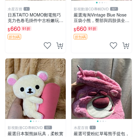
水星百貨
影視動漫CD專輯DVD
1
57
日系TAITO MOMO郵電熊巧
嚴選海淘Vintage Blue Nose
克力色卷毛掛件中古粉嫩玩偶
豆袋小熊，臀部與四肢俱全，
微瑕推薦 postpet momo 郵
坐高11公分，附原盒與吊牌
660
660
91折
91折
$
$
電熊 中古玩偶
收藏。藍鼻子小熊，值得擁有
玩具 憶熊
折扣碼
折扣碼
影視動漫CD專輯DVD
水星百貨
57
1
嚴選日本製熊妹玩具，柔軟實
嚴選可愛粉紅草莓熊手提包，