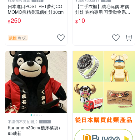
桃樂斯收藏鋪
Y2067503817
4334
167
日本進口POST PET夢幻CO
【二手衣櫃】絨毛玩偶 布偶
MOMO熊精美玩偶娃娃30cm
娃娃 狗狗專用 可愛動物系列
耐咬耐磨玩具 玩偶 粉紅熊寵
250
10
$
$
物玩具 1120929
競標
剩7天
不議價不另拍圖片
1114
Kunamom30cm(櫃床橘袋）
95成新