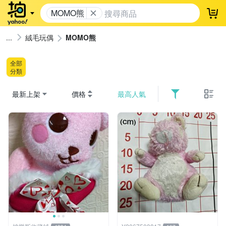
MOMO熊
登
絨毛玩偶
MOMO熊
全部
分類
最新上架
價格
最高人氣