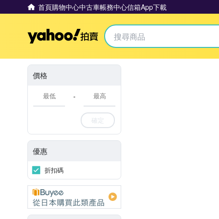
首頁
購物中心
中古車
帳務中心
信箱
App下載
Yahoo拍賣
價格
-
確定
優惠
折扣碼