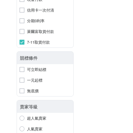
信用卡一次付清
分期0利率
萊爾富取貨付款
7-11取貨付款
競標條件
可立即結標
一元起標
無底價
賣家等級
超人氣賣家
人氣賣家