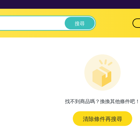
搜尋
找不到商品嗎？換換其他條件吧！
清除條件再搜尋