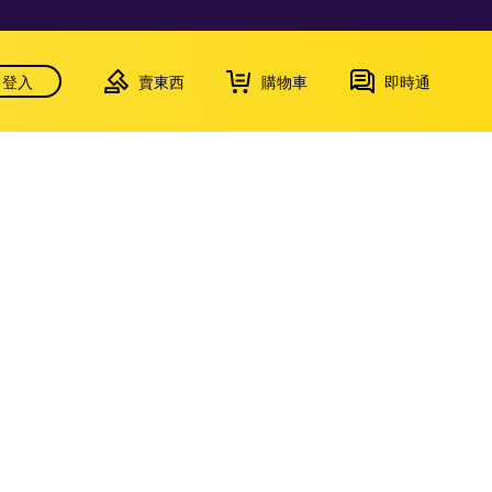
登入
賣東西
購物車
即時通