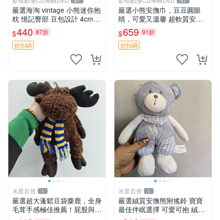
影視動漫CD專輯DVD
影視動漫CD專輯DVD
57
57
嚴選海淘 vintage 小熊迷你抱
嚴選小熊安撫巾，豆豆圓眼
枕 憶記臀部 豆包設計 4cm
睛，可愛又溫馨 超軟質安撫
高 推薦收藏 迷你豆包小熊、
巾，豆豆設計，哄睡好幫手
440
659
87折
91折
$
$
高臀部、豆袋抱枕
約克豆豆眼安撫巾 數碼豆豆
眼
折扣碼
折扣碼
水星百貨
水星百貨
1
1
嚴選超大蓬鬆豆袋麋鹿，全身
嚴選絨質安撫熊附搖鈴 寶寶
毛茸手感極佳推薦！屁股與四
最佳伴眠選擇 可愛可抱 絨毛
肢填充均勻，適合收藏與孩童
玩具 安撫熊 嬰兒用