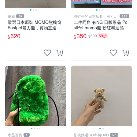
董藏
彩虹牛的日本玩具，可7取
29
825
付
嚴選日本原裝 MOMO熊櫥窗
二件同售 有NG 日版景品 Po
Postpet暴力熊，實物直送新
stPet momo熊 粉紅泰迪熊 妹
臺灣。MOMO熊 暴力熊 熊貓
妹 comomo 企鵝 娃娃 布偶
620
350
$600
59折
$
$
櫥窗
手指頭 娃娃
水星百貨
影視動漫CD專輯DVD
1
57