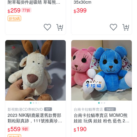
附草莓掛件超吸睛 草莓熊手
35x30cm
提包 草莓掛件 可愛portunes
259
399
77折
$
$
e
折扣碼
影視動漫CD專輯DVD
台南卡拉貓專賣店
57
5902
2023 NIKI馴鹿嚴選舊款臀部
台南卡拉貓專賣店 MOMO熊
顆粒顯真跡，111號推薦珍藏
娃娃 玩偶 娃娃 粉色 藍色 2色
品 馴鹿 舊款 尾巴顆粒
分售
559
190
9折
$
$
折扣碼