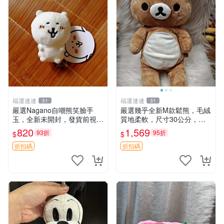
福運連連
福運連連
31
31
嚴選Nagano自嘲熊笑臉手
嚴選幾乎全新M款鬆熊，毛絨
玉，全新未開封，發貨前視頻
質地柔軟，尺寸30公分，做
確認，海南 廣西 貴州 嚴選N
工精緻可愛，適合收藏或贈送
820
1,569
93折
95折
$
$
agano自嘲熊笑臉手玉，全新
親友。中古使用痕跡，手感依
未開封，發貨前視頻確認，四
然優良。 鬆熊 嬰熊 毛玩偶
折扣碼
折扣碼
川 重慶 內