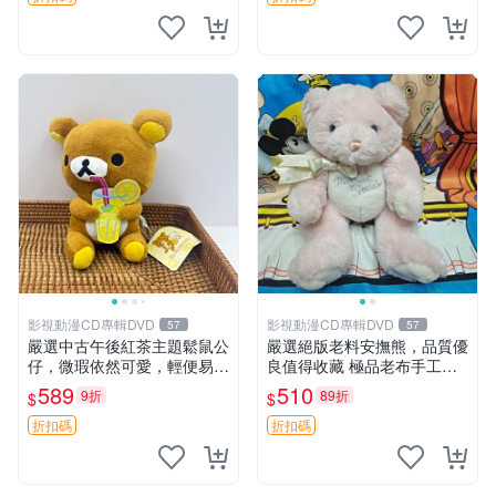
影視動漫CD專輯DVD
影視動漫CD專輯DVD
57
57
嚴選中古午後紅茶主題鬆鼠公
嚴選絕版老料安撫熊，品質優
仔，微瑕依然可愛，輕便易運
良值得收藏 極品老布手工安
送 二手收藏推薦 工廠直營 快
撫搖鈴玩具，適合哄睡寶貝
589
510
9折
89折
$
$
遞到府 中古 玩偶 公仔
超柔老料搖鈴熊，專為孩子設
計的安心伴護 推薦絕版老布
折扣碼
折扣碼
製工藝搖鈴熊，可當作童