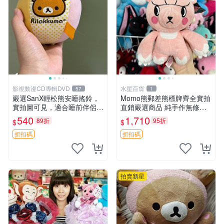
影視動漫CD專輯DVD
水星百貨
57
1
嚴選SanX輕松熊安睡搖鈴，
Momo熊郵差熊標牌齊全實拍
實拍圖可見，適合睡前伴侶，
直銷嚴選商品 純手作無修圖
Picks安撫好物 0325 懸吊 電
可收藏 郵差熊 Momo熊 標牌
540
1,710
89折
95折
$
$
腦
商品
折扣碼
折扣碼
拍賣新星