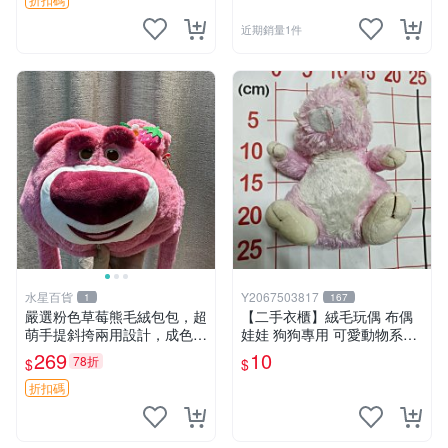
近期銷量1件
水星百貨
Y2067503817
1
167
嚴選粉色草莓熊毛絨包包，超
【二手衣櫃】絨毛玩偶 布偶
萌手提斜挎兩用設計，成色上
娃娃 狗狗專用 可愛動物系列
佳容量大 粉紅草莓 毛絨包 超
耐咬耐磨玩具 玩偶 粉紅熊寵
269
10
78折
$
$
大容量
物玩具 1120929
折扣碼