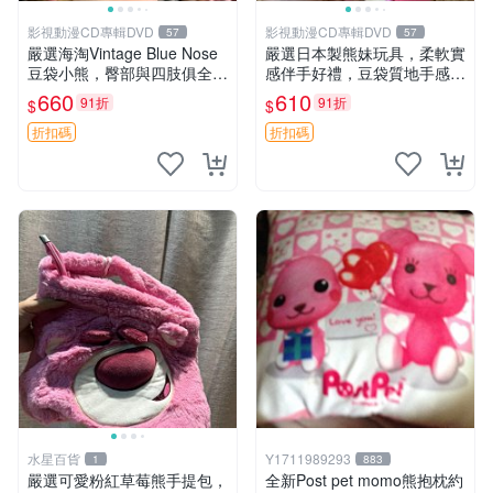
影視動漫CD專輯DVD
影視動漫CD專輯DVD
57
57
嚴選海淘Vintage Blue Nose
嚴選日本製熊妹玩具，柔軟實
豆袋小熊，臀部與四肢俱全，
感伴手好禮，豆袋質地手感
坐高11公分，附原盒與吊牌
佳，抱枕小熊 recom 推薦 白
660
610
91折
91折
$
$
收藏。藍鼻子小熊，值得擁有
色豆袋 玩具
玩具 憶熊
折扣碼
折扣碼
水星百貨
Y1711989293
1
883
嚴選可愛粉紅草莓熊手提包，
全新Post pet momo熊抱枕約