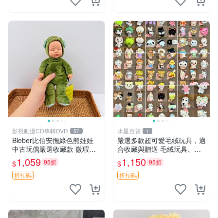
影視動漫CD專輯DVD
水星百貨
57
1
Bieber比伯安撫綠色熊娃娃
嚴選多款超可愛毛絨玩具，適
中古玩偶嚴選收藏款 微瑕輕
合收藏與贈送 毛絨玩具、抱
度使用 Bieber綠熊娃娃 中古
枕、公仔
1,059
1,150
95折
95折
$
$
玩偶 微瑕
折扣碼
折扣碼