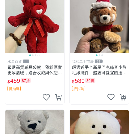
水星百貨
福和二手市場
1
33
嚴選高質感豆袋熊，蓬鬆厚實
嚴選近乎全新星巴克錄音小熊
更添溫暖，適合收藏與休憩。
毛絨擺件，超級可愛宜贈送掛
前胸填充飽滿，背部亦具優雅
飾 錄音小熊 毛絨擺件 贈品
459
530
87折
89折
$
$
設計。 豆袋熊 保暖 溫柔 蓬
松
折扣碼
折扣碼