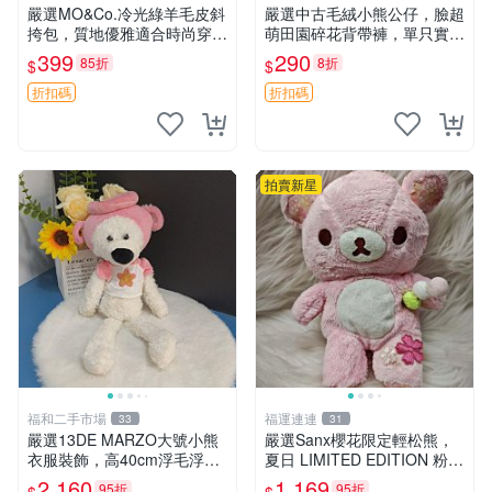
嚴選MO&Co.冷光綠羊毛皮斜
嚴選中古毛絨小熊公仔，臉超
挎包，質地優雅適合時尚穿搭
萌田園碎花背帶褲，單只實拍
冷光綠 皮包 斜挎包
展示 中古、毛絨玩具、玩偶
399
290
85折
8折
$
$
折扣碼
折扣碼
拍賣新星
福和二手市場
福運連連
33
31
嚴選13DE MARZO大號小熊
嚴選Sanx櫻花限定輕松熊，
衣服裝飾，高40cm浮毛浮
夏日 LIMITED EDITION 粉色
灰，詳觀後再拍。二手收藏請
毛絨熊，背有拉鏈設計，肚內
2,160
1,169
95折
95折