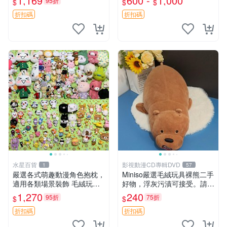
1,169
600 -
1,000
95折
$
$
$
優異。收藏或贈送皆為佳選。
年代風味 權威推薦 合適收藏
中古 毛絨熊 毛玩偶
折扣碼
折扣碼
水星百貨
影視動漫CD專輯DVD
1
57
嚴選各式萌趣動漫角色抱枕，
Miniso嚴選毛絨玩具裸熊二手
適用各類場景裝飾 毛絨玩
好物，浮灰污漬可接受。請詳
具、卡通抱枕、趣味玩偶
閱照片再下單，售出不退不
1,270
240
95折
75折
$
$
換。全新品相收藏推薦。 裸
熊 毛絨玩具 收藏
折扣碼
折扣碼