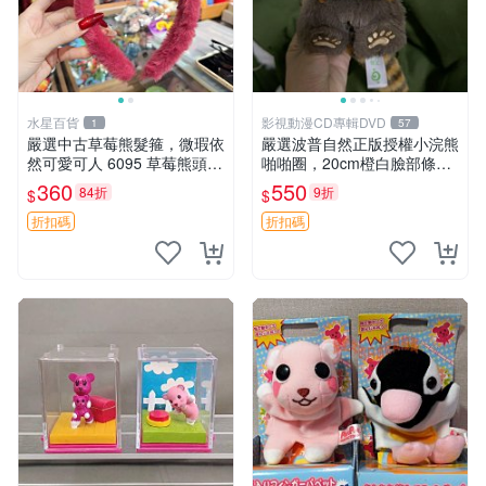
水星百貨
影視動漫CD專輯DVD
1
57
嚴選中古草莓熊髮箍，微瑕依
嚴選波普自然正版授權小浣熊
然可愛可人 6095 草莓熊頭飾
啪啪圈，20cm橙白臉部條紋
中古髮圈 熊寶 寶寶 娃娃熊髮
清晰，毛絨超萌贈品推薦。
360
550
84折
9折
$
$
箍 中古收藏 玩具髮夾
小浣熊 波普 圈環
折扣碼
折扣碼