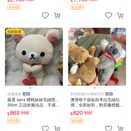
$
$
珍惜。 13DE MARZO 二手
填充豆袋，精致工藝呈現，狀
小熊 衣服裝飾
態如新，適合收藏與送人 櫻
折扣碼
折扣碼
花、
拍賣新星
福運連連
影視動漫CD專輯DVD
31
57
嚴選 sanx 櫻桃妹妹毛絨熊，
澳洲母子袋鼠與考拉毛絨玩
30cm 正品收藏佳品，手感極
偶，全新如初，附原廠標籤，
軟，適合贈送與收藏 櫻桃妹
手感極軟，適合贈送親朋好
869
820
94折
93折
$
$
妹、sanx、毛絨熊
友。袋鼠與考拉正版，精緻尺
寸，適合作為收藏或家飾擺
折扣碼
折扣碼
設，增添暖意。 母子、袋