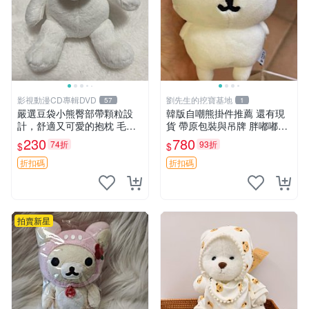
影視動漫CD專輯DVD
劉先生的挖寶基地
57
1
嚴選豆袋小熊臀部帶顆粒設
韓版自嘲熊掛件推薦 還有現
計，舒適又可愛的抱枕 毛絨
貨 帶原包裝與吊牌 胖嘟嘟超
抱枕、臀部按摩、坐墊
可愛 毛絨手感佳 小熊掛件 自
230
780
74折
93折
$
$
嘲抱枕 小熊抱枕
折扣碼
折扣碼
拍賣新星