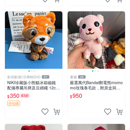
影視動漫CD專輯DVD
董藏
57
29
NIKI珍藏版小熊貓冰箱磁鐵
嚴選萬代Bandai郵電熊momo
配備專屬吊牌及豆綁繩 12cm
mo玫瑰卷毛款，附原盒與吊
廢品嚴選 好評推薦 小熊貓冰
牌，粉嫩可愛入手即柔軟～
350
950
83折
$
$
箱貼 磁鐵掛件 冰箱飾品
玫瑰卷毛 郵電熊 正品
折扣碼