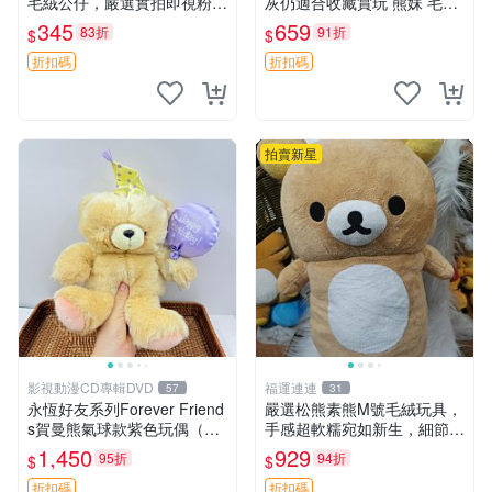
毛絨公仔，嚴選實拍即視粉絲
灰仍適合收藏賞玩 熊妹 毛絨
必買 公仔紙箱氣泡膜精心包
玩具 浮雕熊
345
659
83折
91折
$
$
裝快速發貨 輕松熊 公仔 雞毛
絨
折扣碼
折扣碼
拍賣新星
影視動漫CD專輯DVD
福運連連
57
31
永恆好友系列Forever Friend
嚴選松熊素熊M號毛絨玩具，
s賀曼熊氣球款紫色玩偶（鼻
手感超軟糯宛如新生，細節精
子稍有磨損） 中古玩具 氣球
緻完美無瑕，推薦送禮或珍
1,450
929
95折
94折
$
$
熊 玩偶
藏，中古狀態保養得宜。 松
熊 素熊 毛絨doll
折扣碼
折扣碼