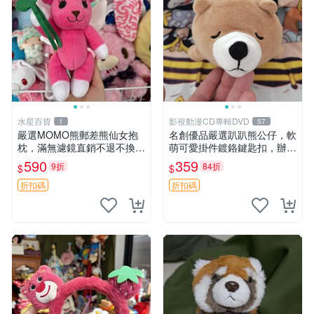
水星百貨
影視動漫CD專輯DVD
1
57
嚴選MOMO熊郵差熊仙女抱
名創優品嚴選趴趴熊公仔，軟
枕，滿無濾鏡直銷不退不換
萌可愛掛件鍍鉻鍵匙扣，辦公
經典造型可愛必備 紅薯啵啵
放松好選擇 趴趴熊 鍍鉻鍵匙
590
359
9折
84折
$
$
間抱枕 抱枕 時尚
扣 萬用掛件
折扣碼
折扣碼