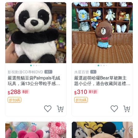
影視動漫CD專輯DVD
水星百貨
57
1
嚴選熊貓豆袋Palmpals毛絨
嚴選超萌哈囉Bear草裙舞主
玩具，滿13公分帶粒手感極
題小公仔，適合收藏與送禮 1
佳，電影主題周邊推薦 熊貓
00 克 哈囉Bear 草裙舞
288
310
8折
81折
$
$
Palmpals 毛絨玩具 豆袋 劇場
版周邊
折扣碼
折扣碼