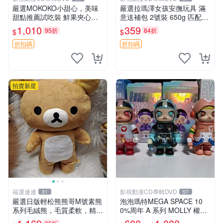
嚴選MOKOKO小甜心，美味
嚴選拉瑪澤女孩安撫玩具 滿
甜點推薦試吃裝 鮮果夾心糖
意送補包 2號裝 650g 匹配嬰
果，甜蜜滋味享不停 薄荷草
幼童舒壓好伴侶 女孩專用 安
1,010
359
95折
84折
$
$
莓 奶油心 60粒 mini小甜心糖
心選擇 安撫玩偶 衝包 玩具
果，水果味夾心零食裝 心形
折扣碼
折扣碼
糖果 60
拍賣新星
福運連連
影視動漫CD專輯DVD
31
57
嚴選日版輕松熊熊哥M號素熊
泡泡瑪特MEGA SPACE 10
系列毛絨熊，毛質柔軟，精緻
0%周年 A 系列 MOLLY 權威
可愛，尺寸35cm，保存狀態
隱藏款 嚴選薄荷巧克力色 80