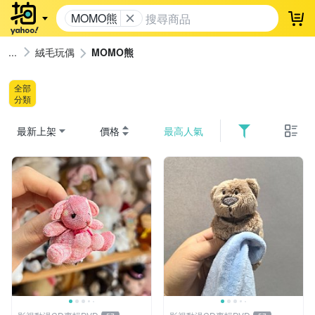
MOMO熊
登
絨毛玩偶
MOMO熊
全部
分類
最新上架
價格
最高人氣