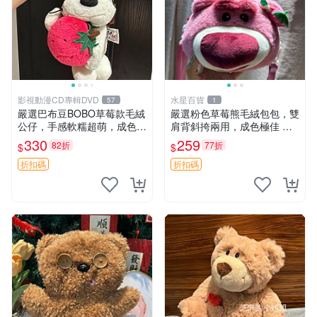
影視動漫CD專輯DVD
水星百貨
57
1
嚴選巴布豆BOBO草莓款毛絨
嚴選粉色草莓熊毛絨包包，雙
公仔，手感軟糯超萌，成色優
肩背斜挎兩用，成色極佳 精
良適合作為收藏品或包包配
準關鍵詞：草莓熊 包包 毛絨
330
259
82折
77折
$
$
飾。可視頻確認詳情。 巴布
豆 BOBO 草莓 毛絨公仔 收藏
折扣碼
折扣碼
包配飾