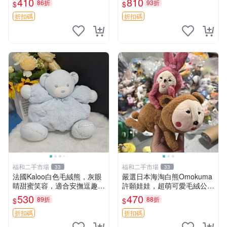
410
810
86折
93折
$
$
共賞。 麋鹿 豆袋 毛茸玩具
折扣碼
折扣碼
福和二手市場
福和二手市場
33
33
法國Kaloo白色毛絨熊，灰眼
嚴選日本海淘白熊Omokuma
睛甜蜜笑容，適合安撫逗趣可
許願娃娃，超萌可愛毛絨公仔
愛，柔軟面料手感佳。14 白
推薦收藏 白熊 Omokuma 毛
530
470
89折
88折
$
$
色安撫熊 毛絨玩具 寶寶逗樂
絨玩具 偽裝娃娃 玩具擺飾
具
折扣碼
折扣碼