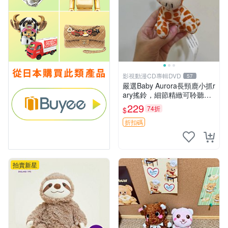
影視動漫CD專輯DVD
57
嚴選Baby Aurora長頸鹿小抓r
ary搖鈴，細節精緻可聆聽清
脆鈴音 軟萌可愛 定制紀念 金
229
74折
$
屬搖鈴 新手媽咪推薦 長頸鹿
抓rary 搖鈴
折扣碼
拍賣新星