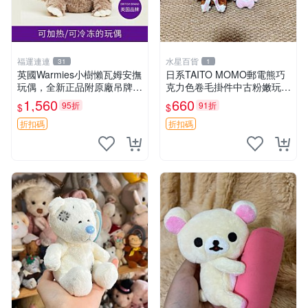
福運連連
水星百貨
31
1
英國Warmies小樹懶瓦姆安撫
日系TAITO MOMO郵電熊巧
玩偶，全新正品附原廠吊牌與
克力色卷毛掛件中古粉嫩玩偶
防塵袋，內藏薰衣草可加熱，
微瑕推薦 postpet momo 郵
1,560
660
95折
91折
$
$
適合各個年齡層，冷暖兩用享
電熊 中古玩偶
受抱抱樂趣，不容錯過嚴選好
折扣碼
折扣碼
物 溫暖 冷感