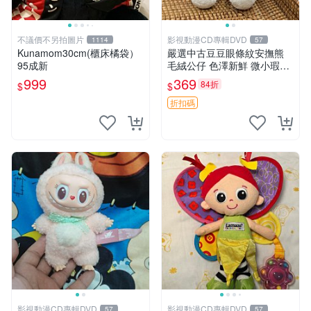
不議價不另拍圖片
影視動漫CD專輯DVD
1114
57
Kunamom30cm(櫃床橘袋）
嚴選中古豆豆眼條紋安撫熊
95成新
毛絨公仔 色澤新鮮 微小瑕疵
可收藏 中古 安撫熊 條紋公仔
999
369
84折
$
$
折扣碼
影視動漫CD專輯DVD
影視動漫CD專輯DVD
57
57