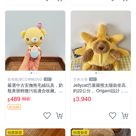
鼠、
影視動漫CD專輯DVD
古色古香
57
41
嚴選中古安撫熊毛絨玩具，奶
Jellycat巴塞羅熊太陽裝坐高
瓶黃斑輕微污垢適合收藏。默
約22公分， Origami設計，來
認兩日發貨，全國快遞隨機派
自越南。嚴選 Recommendat
489
3,940
88折
$
$
送。 成色如圖可放心購買，
ion！巴塞羅、 Origami熊、J
輕微瑕疵和臟污不影響使用。
elly
折扣碼
安撫熊 中古玩偶 毛
拍賣新星
拍賣新星