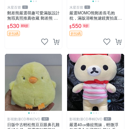
水星百貨
水星百貨
1
1
郵差熊嚴選萌趣可愛滿版設計
嚴選MOMO熊郵差長毛抱
無瑕真照推薦收藏 郵差熊 熊
枕，滿版清晰無濾鏡實拍直
抱枕 紅薯啵啵間
銷。每周新品到貨，不容錯
530
550
89折
9折
$
$
過！ 郵差熊 長毛 抱枕
折扣碼
折扣碼
影視動漫CD專輯DVD
影視動漫CD專輯DVD
57
57
日版中古輕松熊豆豆眼鼻孔雞
嚴選40㎝條紋熊妹，輕微浮