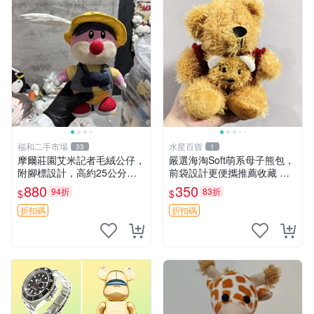
福和二手市場
水星百貨
33
1
摩爾莊園艾米記者毛絨公仔，
嚴選海淘Soft萌系母子熊包，
附腳標設計，高約25公分，
前袋設計更便攜推薦收藏 母
全新未拆封，限量珍藏。艾米
子熊 軟綿綿 包包
880
350
94折
83折
$
$
記者 毛絨公仔 超萌玩偶
折扣碼
折扣碼