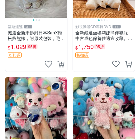
福運連連
影視動漫CD專輯DVD
31
57
嚴選全新未拆封日本SanX輕
全新嚴選坐姿莉娜熊伴嬰服，
松熊熊妹，附原裝包裝，毛絨
中古成色保養佳適宜收藏。無
質地極佳，細膩可愛，推薦收
盒子但品質完好，快速出貨。
1,029
1,750
95折
95折
$
$
藏兼送禮，適合女性好友或家
建議入手！ 中古 玩偶 滬漫
人，限量釋出。鬆熊、熊玩
折扣碼
折扣碼
偶、收藏品