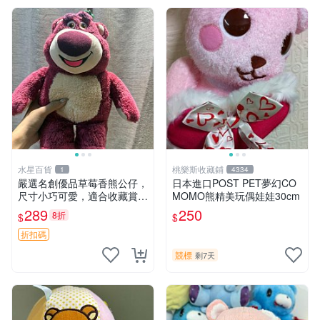
水星百貨
桃樂斯收藏鋪
1
4334
嚴選名創優品草莓香熊公仔，
日本進口POST PET夢幻CO
尺寸小巧可愛，適合收藏賞玩
MOMO熊精美玩偶娃娃30cm
30cm 玩具 公仔 草莓熊
289
250
8折
$
$
折扣碼
競標
剩7天