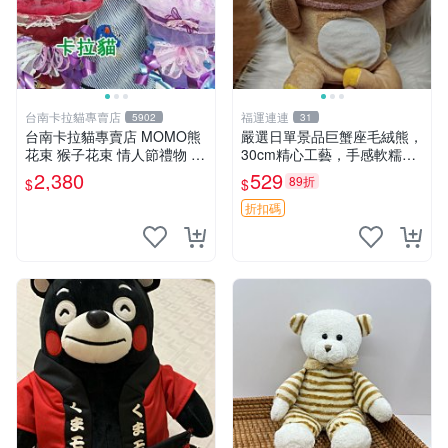
台南卡拉貓專賣店
福運連連
5902
31
台南卡拉貓專賣店 MOMO熊
嚴選日單景品巨蟹座毛絨熊，
花束 猴子花束 情人節禮物 二
30cm精心工藝，手感軟糯推
選一 可繡字 可今天寄明天到
薦收藏送人 巨蟹座 毛絨玩具
2,380
529
89折
$
$
精緻做工
折扣碼