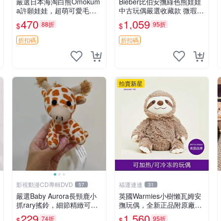
嚴選日本海淘白熊Omokum
Bieber比伯安撫綠色熊娃娃
a許願娃娃，超萌可愛毛絨
中古玩偶嚴選收藏款 微瑕輕
公仔推薦收藏 白熊 Omoku
度使用 Bieber綠熊娃娃 中
470
1,059
88折
95折
$
$
ma 毛絨玩具 偽裝娃娃 玩具
古玩偶 微瑕
擺飾
折扣碼
折扣碼
拍賣新星
影視動漫CD專輯DVD
福運連連
57
31
嚴選Baby Aurora長頸鹿小
英國Warmies小樹懶瓦姆安
抓rary搖鈴，細節精緻可聆
撫玩偶，全新正品附原廠吊
聽清脆鈴音 軟萌可愛 定制
牌與防塵袋，內藏薰衣草可
229
1,560
74折
95折
$
$