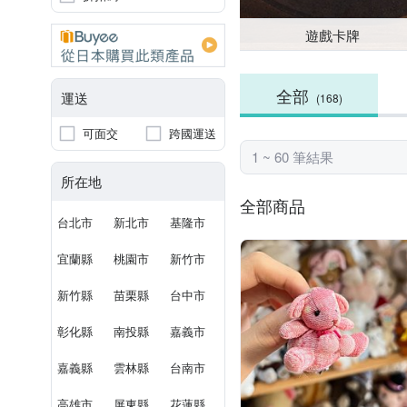
遊戲卡牌
全部
運送
(168)
可面交
跨國運送
1 ~ 60 筆結果
所在地
全部商品
台北市
新北市
基隆市
宜蘭縣
桃園市
新竹市
新竹縣
苗栗縣
台中市
彰化縣
南投縣
嘉義市
嘉義縣
雲林縣
台南市
高雄市
屏東縣
花蓮縣