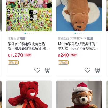
水星百貨
影視動漫CD專輯DVD
1
57
嚴選各式萌趣動漫角色抱
Miniso嚴選毛絨玩具裸熊二
枕，適用各類場景裝飾 毛絨
手好物，浮灰污漬可接受。
玩具、卡通抱枕、趣味玩偶
請詳閱照片再下單，售出不
1,270
240
95折
75折
$
$
退不換。全新品相收藏推
薦。 裸熊 毛絨玩具 收藏
折扣碼
折扣碼