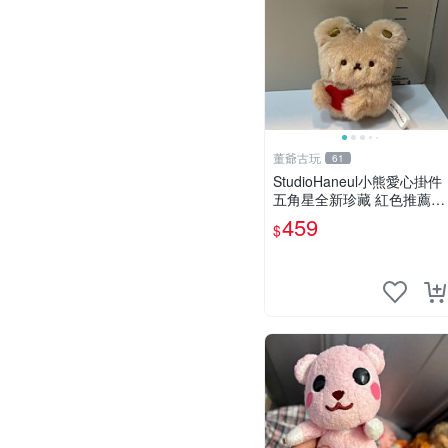
董爺古玩
61
StudioHaneul小熊愛心掛件
五角星全新珍藏 紅色推薦收
藏 玩具掛飾 掛件 新品
459
$