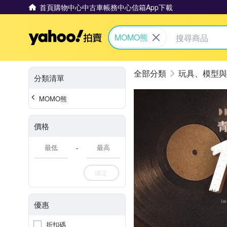
首頁
購物中心
中古車
帳務中心
信箱
App下載
Yahoo拍賣
MOMO熊
玩具、模型與
分類清單
MOMO熊
價格
-
確定
優惠
折扣碼