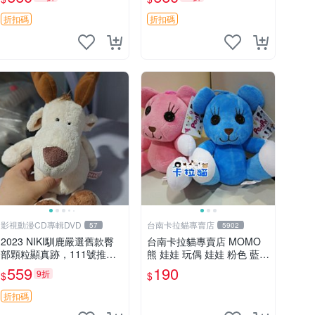
郵電熊 中古玩偶
吊牌收藏。藍鼻子小熊，值
得擁有 玩具 憶熊
折扣碼
折扣碼
影視動漫CD專輯DVD
台南卡拉貓專賣店
57
5902
2023 NIKI馴鹿嚴選舊款臀
台南卡拉貓專賣店 MOMO
部顆粒顯真跡，111號推薦
熊 娃娃 玩偶 娃娃 粉色 藍色
珍藏品 馴鹿 舊款 尾巴顆粒
2色分售
559
190
9折
$
$
折扣碼