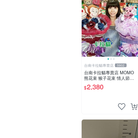
台南卡拉貓專賣店
5902
台南卡拉貓專賣店 MOMO
熊花束 猴子花束 情人節禮
物 二選一 可繡字 可今天寄
2,380
$
明天到