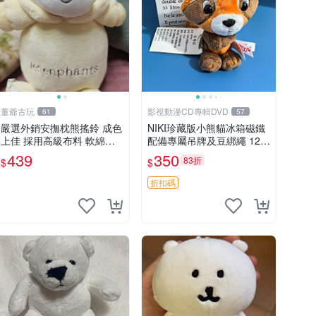
董爺古玩
影視動漫CD專輯DVD
61
57
嚴選外銷安撫枕熊搖鈴 成色
NIKI珍藏版小熊貓冰箱磁鐵
上佳 採用高級布料 軟綿適
配備專屬吊牌及豆綁繩 12c
合收藏 安心選購 安撫枕 熊
m 廢品嚴選 好評推薦 小熊
439
350
83折
$
$
玩具 搖鈴
貓冰箱貼 磁鐵掛件 冰箱飾
品
折扣碼