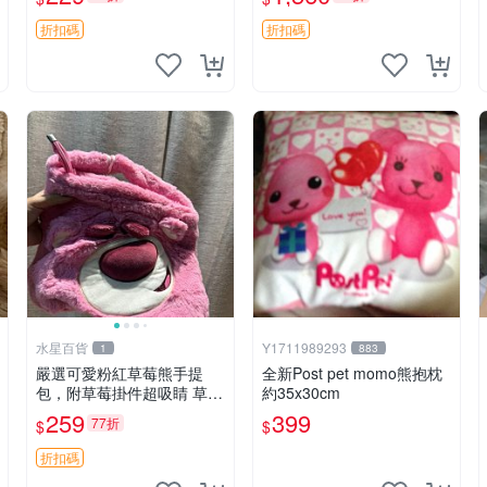
紀念 金屬搖鈴 新手媽咪推
加熱，適合各個年齡層，冷
薦 長頸鹿 抓rary 搖鈴
暖兩用享受抱抱樂趣，不容
折扣碼
折扣碼
錯過嚴選好物 溫暖 冷感
水星百貨
Y1711989293
1
883
嚴選可愛粉紅草莓熊手提
全新Post pet momo熊抱枕
包，附草莓掛件超吸睛 草莓
約35x30cm
熊手提包 草莓掛件 可愛port
259
399
77折
$
$
unese
折扣碼