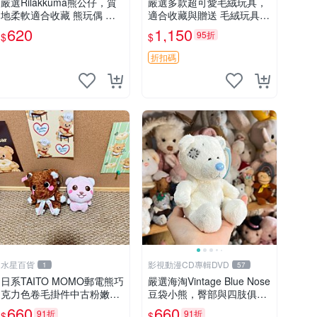
嚴選Rilakkuma熊公仔，質
嚴選多款超可愛毛絨玩具，
地柔軟適合收藏 熊玩偶 柔
適合收藏與贈送 毛絨玩具、
軟 公仔 收藏
抱枕、公仔
620
1,150
95折
$
$
折扣碼
水星百貨
影視動漫CD專輯DVD
1
57
日系TAITO MOMO郵電熊巧
嚴選海淘Vintage Blue Nose
克力色卷毛掛件中古粉嫩玩
豆袋小熊，臀部與四肢俱
偶微瑕推薦 postpet momo
全，坐高11公分，附原盒與
660
660
91折
91折
$
$