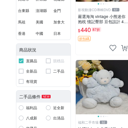
影視動漫CD專輯DVD
台東縣
澎湖縣
金門
57
嚴選海淘 vintage 小熊迷你
抱枕 憶記臀部 豆包設計 4c
馬祖
美國
加拿大
m 高 推薦收藏 迷你豆包小
440
87折
$
熊、高臀部、豆袋抱枕
香港
中國
日本
折扣碼
商品狀況
直購品
競標品
全新品
二手品
有現貨
二手品條件
NEW
福利品
近全新
八成新
出清品
福和二手市場
32