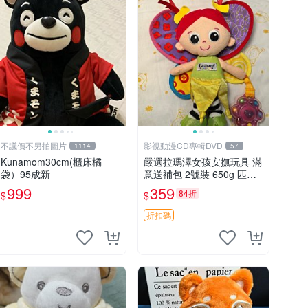
不議價不另拍圖片
影視動漫CD專輯DVD
1114
57
Kunamom30cm(櫃床橘
嚴選拉瑪澤女孩安撫玩具 滿
袋）95成新
意送補包 2號裝 650g 匹配
嬰幼童舒壓好伴侶 女孩專用
999
359
84折
$
$
安心選擇 安撫玩偶 衝包 玩
具
折扣碼