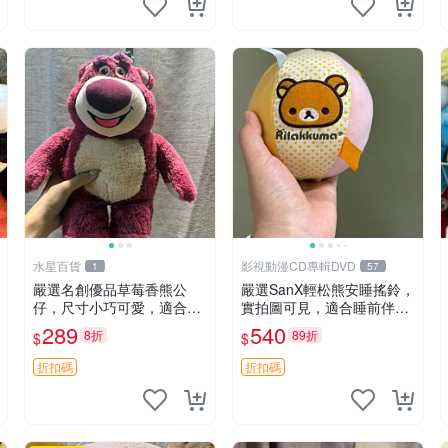
水星百貨
影視動漫CD專輯DVD
1
57
嚴選名創優品草莓香熊公
嚴選SanX輕松熊安睡搖鈴，
仔，尺寸小巧可愛，適合收
實拍圖可見，適合睡前伴
藏賞玩 30cm 玩具 公仔 草
侶， Picks安撫好物 0325
289
540
8折
89折
$
$
莓熊
懸吊 電腦
折扣碼
折扣碼