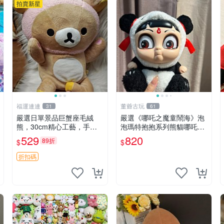
拍賣新星
福運連連
董爺古玩
31
61
嚴選日單景品巨蟹座毛絨
嚴選《哪吒之魔童鬧海》泡
熊，30cm精心工藝，手感
泡瑪特抱抱系列熊貓哪吒搪
軟糯推薦收藏送人 巨蟹座
膠臉毛絨， STATE：如圖顯
529
820
89折
$
$
毛絨玩具 精緻做工
示 哪吒 毛絨公仔 泡泡瑪特
折扣碼