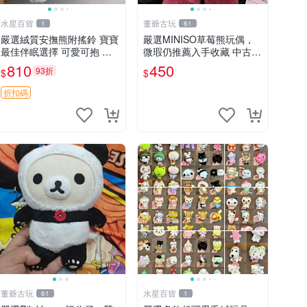
水星百貨
董爺古玩
1
61
嚴選絨質安撫熊附搖鈴 寶寶
嚴選MINISO草莓熊玩偶，
最佳伴眠選擇 可愛可抱 絨
微瑕仍推薦入手收藏 中古 M
毛玩具 安撫熊 嬰兒用
INISO 草莓熊 玩具 收藏
810
450
93折
$
$
折扣碼
董爺古玩
水星百貨
61
1