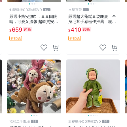
影視動漫CD專輯DVD
水星百貨
57
1
嚴選小熊安撫巾，豆豆圓眼
嚴選超大蓬鬆豆袋麋鹿，全
睛，可愛又溫馨 超軟質安撫
身毛茸手感極佳推薦！屁股
巾，豆豆設計，哄睡好幫手
與四肢填充均勻，適合收藏
659
410
91折
86折
$
$
約克豆豆眼安撫巾 數碼豆豆
與孩童共賞。 麋鹿 豆袋 毛
眼
茸玩具
折扣碼
折扣碼
福和二手市場
影視動漫CD專輯DVD
32
57