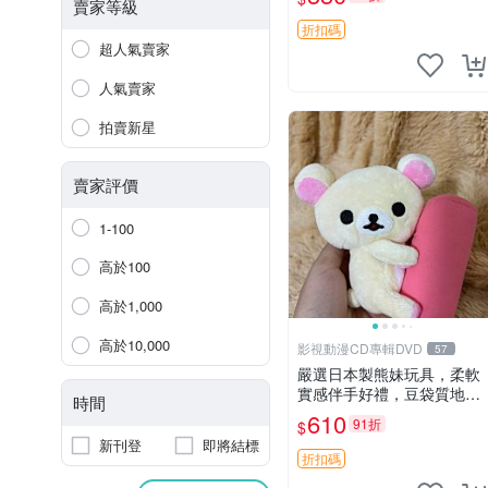
賣家等級
折扣碼
超人氣賣家
人氣賣家
拍賣新星
賣家評價
1-100
高於100
高於1,000
高於10,000
影視動漫CD專輯DVD
57
嚴選日本製熊妹玩具，柔軟
實感伴手好禮，豆袋質地手
時間
感佳，抱枕小熊 recom 推薦
610
91折
$
白色豆袋 玩具
新刊登
即將結標
折扣碼