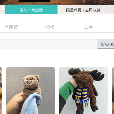
唱片一元起標
限量球員卡立即收藏
立即買
競標
二手
最高人氣