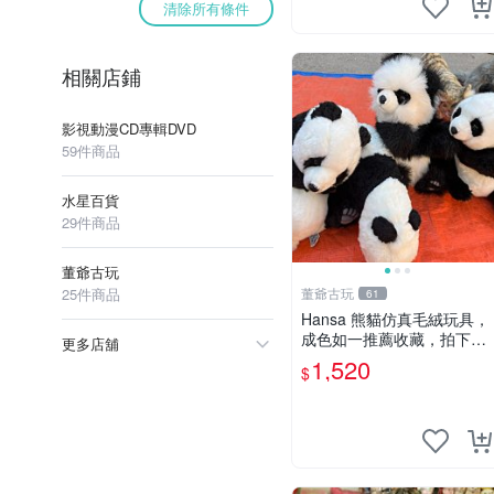
清除所有條件
相關店鋪
影視動漫CD專輯DVD
59件商品
水星百貨
29件商品
董爺古玩
25件商品
董爺古玩
61
Hansa 熊貓仿真毛絨玩具，
成色如一推薦收藏，拍下無
更多店舖
疑心 熊貓 毛絨玩具 收藏
1,520
$