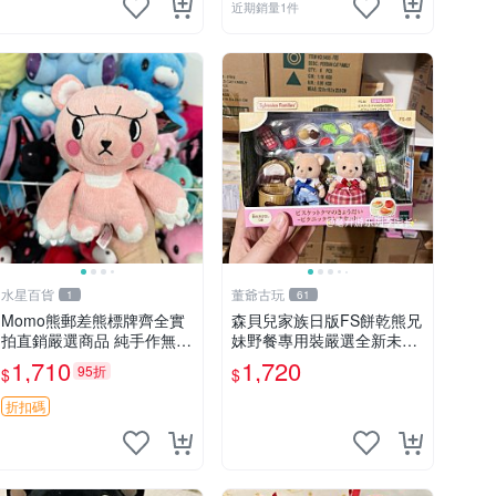
近期銷量1件
水星百貨
董爺古玩
1
61
Momo熊郵差熊標牌齊全實
森貝兒家族日版FS餅乾熊兄
拍直銷嚴選商品 純手作無修
妹野餐專用裝嚴選全新未開
圖可收藏 郵差熊 Momo熊
封，包含兩組大童款紙盒
1,710
1,720
95折
$
$
標牌 商品
裝，適合收藏與分享。 餅乾
熊兄妹、野餐、收藏
折扣碼