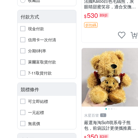
收藏品
法國Kaloo白色毛絨熊，灰
眼睛甜蜜笑容，適合安撫逗
趣可愛，柔軟面料手感佳。
530
89折
$
付款方式
14 白色安撫熊 毛絨玩具 寶
寶逗樂具
折扣碼
現金付款
信用卡一次付清
分期0利率
萊爾富取貨付款
7-11取貨付款
競標條件
可立即結標
一元起標
水星百貨
1
嚴選海淘Soft萌系母子熊
無底價
包，前袋設計更便攜推薦收
藏 母子熊 軟綿綿 包包
350
83折
$