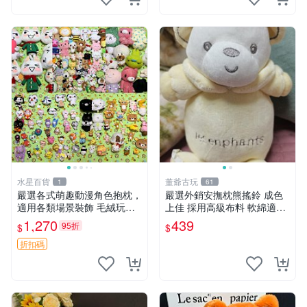
水星百貨
董爺古玩
1
61
嚴選各式萌趣動漫角色抱枕，
嚴選外銷安撫枕熊搖鈴 成色
適用各類場景裝飾 毛絨玩
上佳 採用高級布料 軟綿適合
具、卡通抱枕、趣味玩偶
收藏 安心選購 安撫枕 熊玩具
1,270
439
95折
$
$
搖鈴
折扣碼