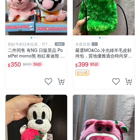
彩虹牛的日本玩具，可7取
水星百貨
825
1
付
二件同售 有NG 日版景品 Po
嚴選MO&Co.冷光綠羊毛皮斜
stPet momo熊 粉紅泰迪熊 妹
挎包，質地優雅適合時尚穿搭
妹 comomo 企鵝 娃娃 布偶
冷光綠 皮包 斜挎包
350
399
$600
59折
85折
$
$
手指頭 娃娃
折扣碼