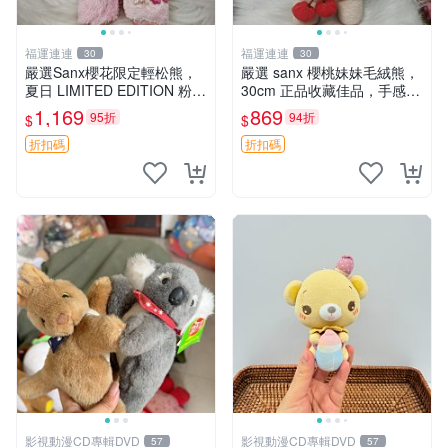
福運連連
福運連連
30
30
嚴選Sanx櫻花限定輕松熊，
嚴選 sanx 櫻桃妹妹毛絨熊，
夏日 LIMITED EDITION 粉色
30cm 正品收藏佳品，手感極
毛絨熊，背有拉鏈設計，肚內
軟，適合贈送與收藏 櫻桃妹
1,169
869
95折
94折
$
$
填充豆袋，精致工藝呈現，狀
妹、sanx、毛絨熊
態如新，適合收藏與送人 櫻
折扣碼
折扣碼
花、
影視動漫CD專輯DVD
影視動漫CD專輯DVD
57
57