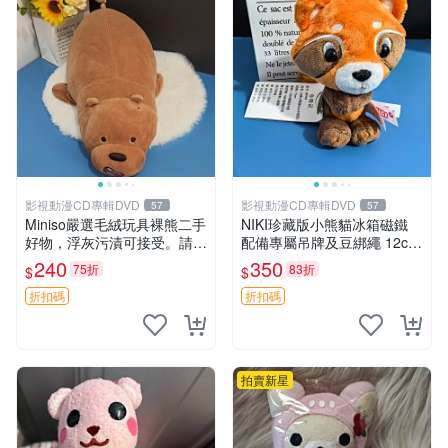
影視動漫CD專輯DVD
影視動漫CD專輯DVD
57
57
Miniso嚴選毛絨玩具裸熊二手
NIKI珍藏版小熊貓冰箱磁鐵
好物，浮灰污漬可接受。請詳
配備專屬吊牌及豆綁繩 12cm
閱照片再下單，售出不退不
廢品嚴選 好評推薦 小熊貓冰
240
350
75折
83折
$
$
換。全新品相收藏推薦。 裸
箱貼 磁鐵掛件 冰箱飾品
熊 毛絨玩具 收藏
折扣碼
折扣碼
拍賣新星