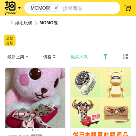
MOMO熊
登
絨毛玩偶
MOMO熊
全部
分類
最新上架
價格
最高人氣