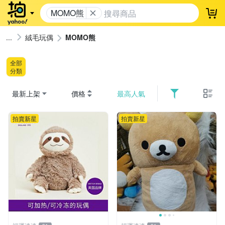
MOMO熊
登
絨毛玩偶
MOMO熊
全部
分類
最新上架
價格
最高人氣
拍賣新星
拍賣新星