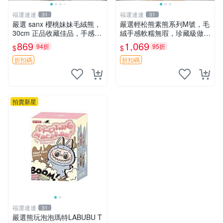
福運連連
福運連連
31
31
嚴選 sanx 櫻桃妹妹毛絨熊，
嚴選輕松熊素熊系列M號，毛
30cm 正品收藏佳品，手感極
絨手感軟糯無瑕，珍藏級做工
軟，適合贈送與收藏 櫻桃妹
推薦收藏，尺寸35cm清晰可
869
1,069
94折
95折
$
$
妹、sanx、毛絨熊
見。中古毛絨、收藏精品、毛
絨玩具
折扣碼
折扣碼
拍賣新星
福運連連
31
嚴選熊玩泡泡瑪特LABUBU T