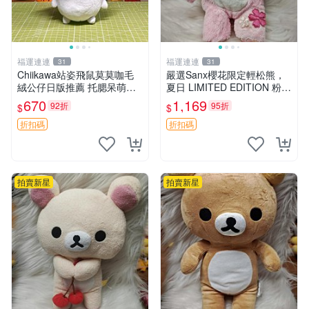
福運連連
福運連連
31
31
Chiikawa站姿飛鼠莫莫咖毛
嚴選Sanx櫻花限定輕松熊，
絨公仔日版推薦 托腮呆萌可
夏日 LIMITED EDITION 粉色
愛 15cm豆袋底部 當代嚴選
毛絨熊，背有拉鏈設計，肚內
670
1,169
92折
95折
$
$
毛絨玩具 公仔 莫莫卡 像人
填充豆袋，精致工藝呈現，狀
態如新，適合收藏與送人 櫻
折扣碼
折扣碼
花、
拍賣新星
拍賣新星