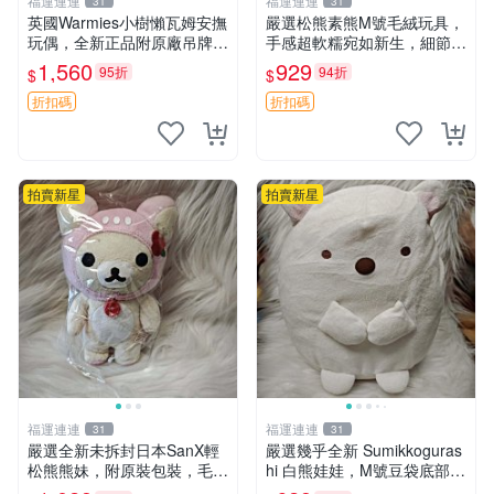
福運連連
福運連連
31
31
英國Warmies小樹懶瓦姆安撫
嚴選松熊素熊M號毛絨玩具，
玩偶，全新正品附原廠吊牌與
手感超軟糯宛如新生，細節精
防塵袋，內藏薰衣草可加熱，
緻完美無瑕，推薦送禮或珍
1,560
929
95折
94折
$
$
適合各個年齡層，冷暖兩用享
藏，中古狀態保養得宜。 松
受抱抱樂趣，不容錯過嚴選好
熊 素熊 毛絨doll
折扣碼
折扣碼
物 溫暖 冷感
拍賣新星
拍賣新星
福運連連
福運連連
31
31
嚴選全新未拆封日本SanX輕
嚴選幾乎全新 Sumikkoguras
松熊熊妹，附原裝包裝，毛絨
hi 白熊娃娃，M號豆袋底部，
質地極佳，細膩可愛，推薦收
穩固不易倒，毛絨布標附贈，