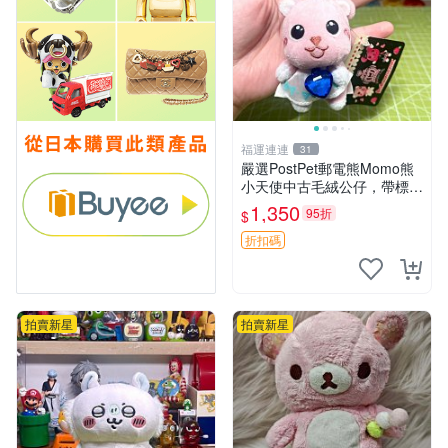
福運連連
31
嚴選PostPet郵電熊Momo熊
小天使中古毛絨公仔，帶標牌
保存完好。絕版稀有少見收藏
1,350
95折
$
品，微瑕可接受，狀態如圖。
所見即所得，毛絨精品嚴選推
折扣碼
薦。 中古收藏
拍賣新星
拍賣新星