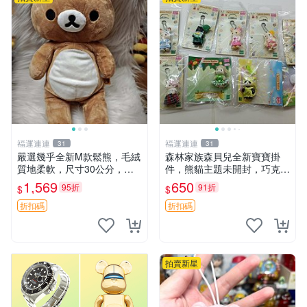
福運連連
福運連連
31
31
嚴選幾乎全新M款鬆熊，毛絨
森林家族森貝兒全新寶寶掛
質地柔軟，尺寸30公分，做
件，熊貓主題未開封，巧克力
工精緻可愛，適合收藏或贈送
兔牛奶兔郁金香兔貓吉娃娃嚴
1,569
650
95折
91折
$
$
親友。中古使用痕跡，手感依
選，適合收藏 熊貓 森林 寶寶
然優良。 鬆熊 嬰熊 毛玩偶
折扣碼
折扣碼
拍賣新星