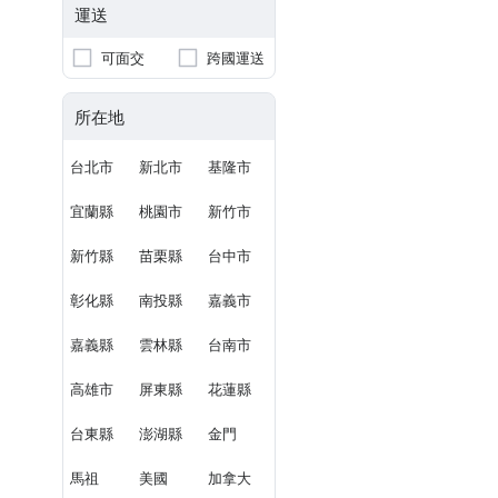
運送
可面交
跨國運送
所在地
台北市
新北市
基隆市
宜蘭縣
桃園市
新竹市
新竹縣
苗栗縣
台中市
彰化縣
南投縣
嘉義市
嘉義縣
雲林縣
台南市
高雄市
屏東縣
花蓮縣
台東縣
澎湖縣
金門
馬祖
美國
加拿大