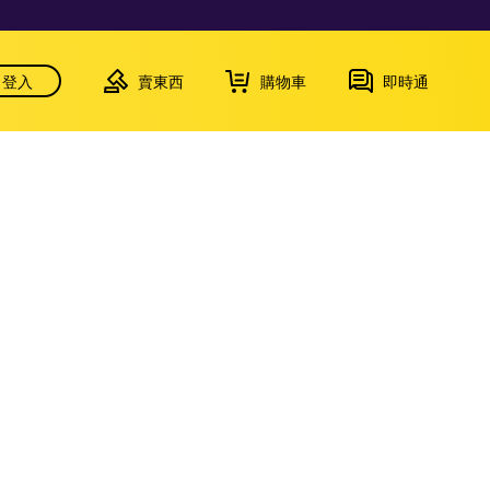
登入
賣東西
購物車
即時通