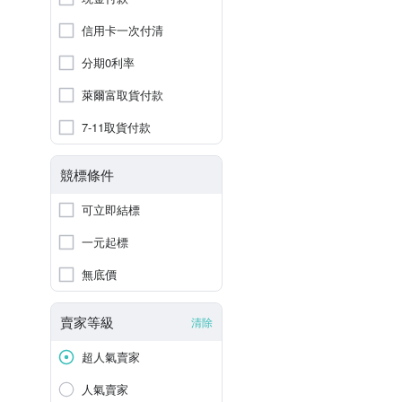
信用卡一次付清
分期0利率
萊爾富取貨付款
7-11取貨付款
競標條件
可立即結標
一元起標
無底價
賣家等級
清除
超人氣賣家
人氣賣家