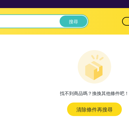
搜尋
找不到商品嗎？換換其他條件吧！
清除條件再搜尋