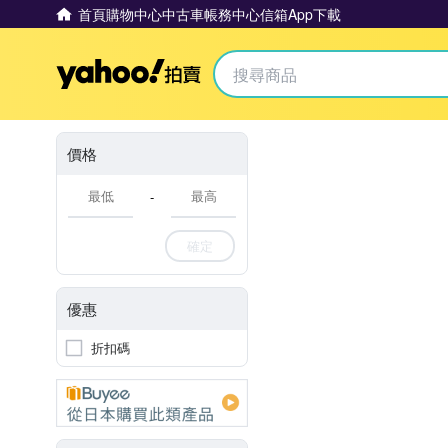
首頁
購物中心
中古車
帳務中心
信箱
App下載
Yahoo拍賣
價格
-
確定
優惠
折扣碼