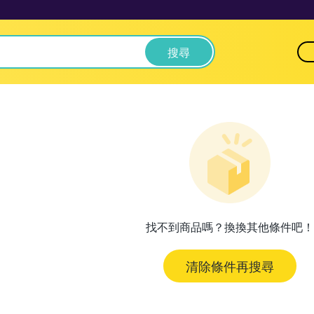
搜尋
找不到商品嗎？換換其他條件吧！
清除條件再搜尋