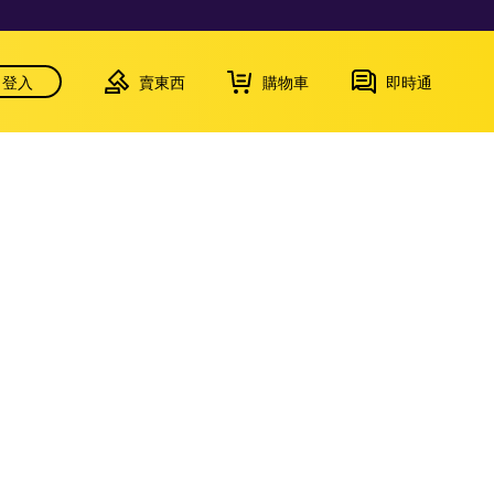
登入
賣東西
購物車
即時通