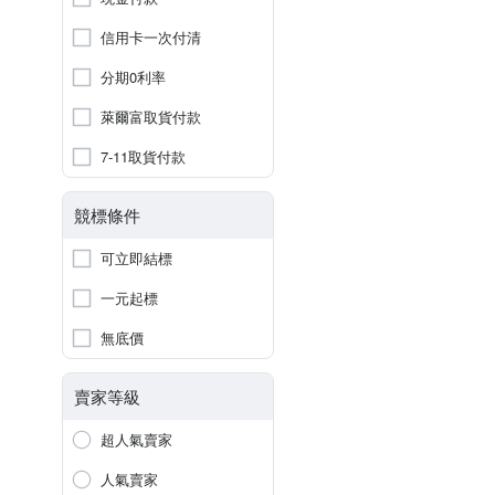
信用卡一次付清
分期0利率
萊爾富取貨付款
7-11取貨付款
競標條件
可立即結標
一元起標
無底價
賣家等級
超人氣賣家
人氣賣家