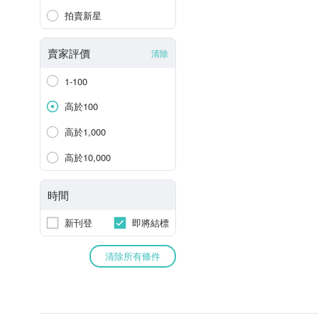
拍賣新星
賣家評價
清除
1-100
高於100
高於1,000
高於10,000
時間
新刊登
即將結標
清除所有條件