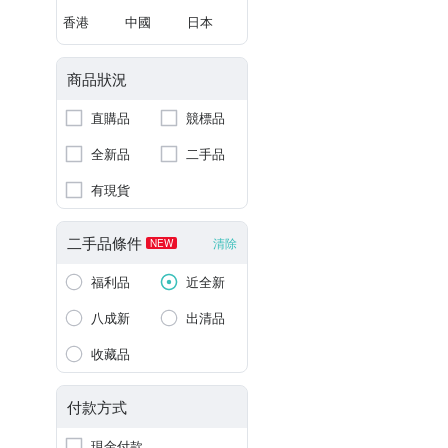
香港
中國
日本
商品狀況
直購品
競標品
全新品
二手品
有現貨
二手品條件
清除
NEW
福利品
近全新
八成新
出清品
收藏品
付款方式
現金付款