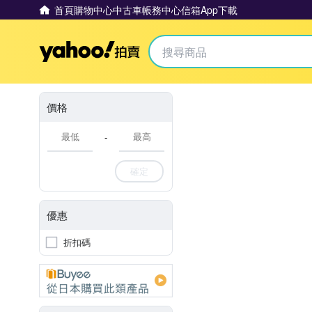
首頁
購物中心
中古車
帳務中心
信箱
App下載
Yahoo拍賣
價格
-
確定
優惠
折扣碼