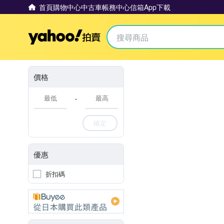
首頁
購物中心
中古車
帳務中心
信箱
App下載
Yahoo拍賣
價格
-
確定
優惠
折扣碼