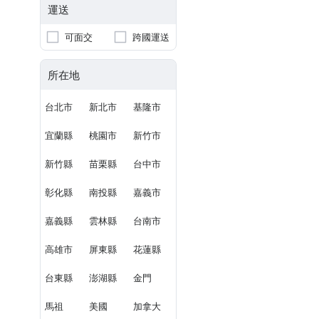
運送
可面交
跨國運送
所在地
台北市
新北市
基隆市
宜蘭縣
桃園市
新竹市
新竹縣
苗栗縣
台中市
彰化縣
南投縣
嘉義市
嘉義縣
雲林縣
台南市
高雄市
屏東縣
花蓮縣
台東縣
澎湖縣
金門
馬祖
美國
加拿大