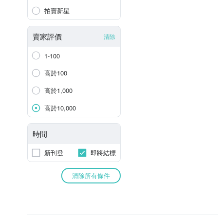
拍賣新星
賣家評價
清除
1-100
高於100
高於1,000
高於10,000
時間
新刊登
即將結標
清除所有條件