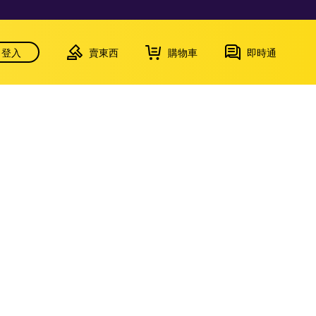
登入
賣東西
購物車
即時通