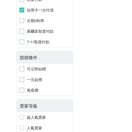
信用卡一次付清
分期0利率
萊爾富取貨付款
7-11取貨付款
競標條件
可立即結標
一元起標
無底價
賣家等級
超人氣賣家
人氣賣家