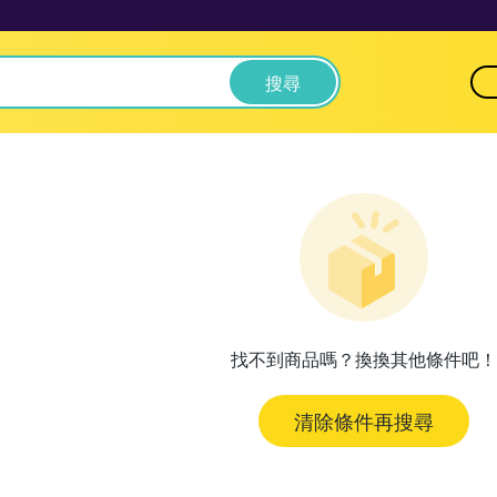
搜尋
找不到商品嗎？換換其他條件吧！
清除條件再搜尋