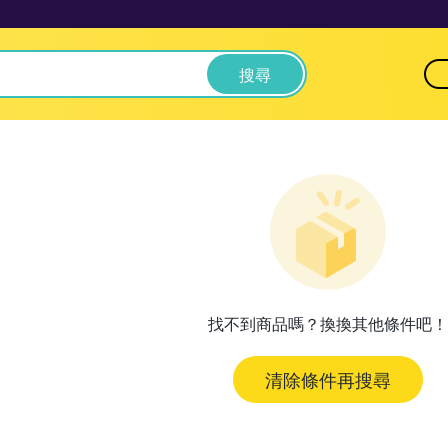
搜尋
找不到商品嗎？換換其他條件吧！
清除條件再搜尋