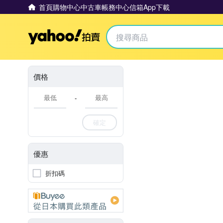
首頁
購物中心
中古車
帳務中心
信箱
App下載
Yahoo拍賣
價格
-
確定
優惠
折扣碼