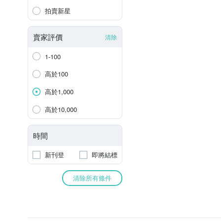
拍賣新星
賣家評價
清除
1-100
高於100
高於1,000
高於10,000
時間
新刊登
即將結標
清除所有條件