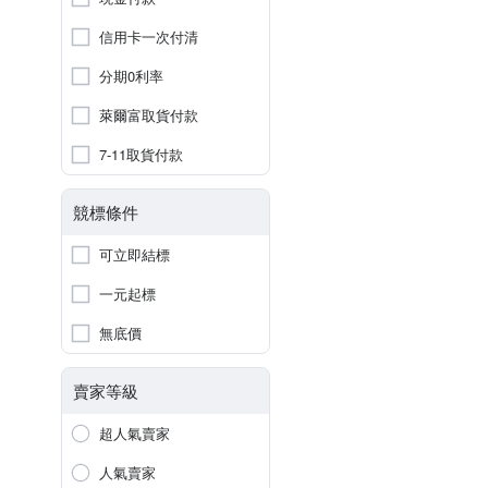
信用卡一次付清
分期0利率
萊爾富取貨付款
7-11取貨付款
競標條件
可立即結標
一元起標
無底價
賣家等級
超人氣賣家
人氣賣家