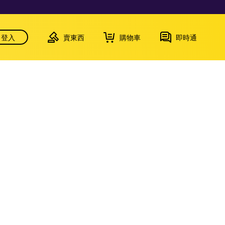
登入
賣東西
購物車
即時通