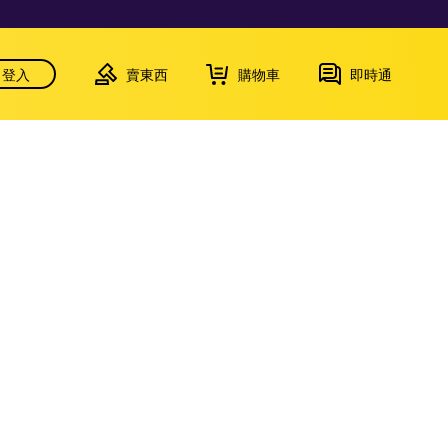
登入
賣東西
購物車
即時通