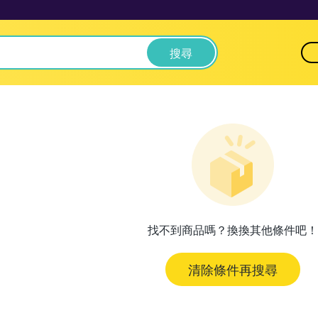
搜尋
找不到商品嗎？換換其他條件吧！
清除條件再搜尋