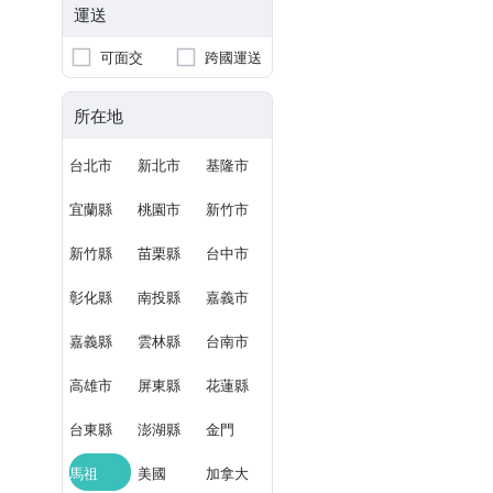
運送
可面交
跨國運送
所在地
台北市
新北市
基隆市
宜蘭縣
桃園市
新竹市
新竹縣
苗栗縣
台中市
彰化縣
南投縣
嘉義市
嘉義縣
雲林縣
台南市
高雄市
屏東縣
花蓮縣
台東縣
澎湖縣
金門
馬祖
美國
加拿大