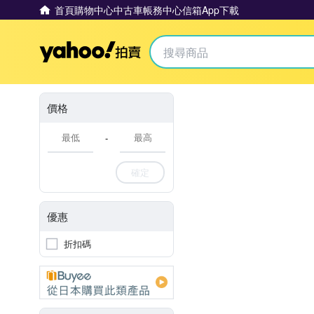
首頁
購物中心
中古車
帳務中心
信箱
App下載
Yahoo拍賣
價格
-
確定
優惠
折扣碼