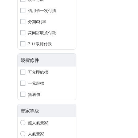
信用卡一次付清
分期0利率
萊爾富取貨付款
7-11取貨付款
競標條件
可立即結標
一元起標
無底價
賣家等級
超人氣賣家
人氣賣家