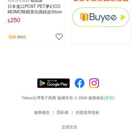
桃樂斯收藏鋪
4334
日本進口POST PET夢幻CO
MOMO熊精美玩偶娃娃30cm
250
$
競標
剩8天
Yahoo台灣電子商務 版權所有 © 2026 服務條款(
更新
)
服務條款
|
隱私權
|
拍賣使用規範
交易安全