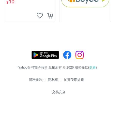
10
$
物玩具 1120929
Yahoo台灣電子商務 版權所有 © 2026 服務條款(
更新
)
服務條款
|
隱私權
|
拍賣使用規範
交易安全