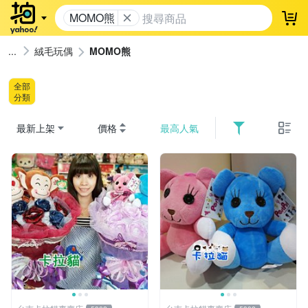
MOMO熊
登
絨毛玩偶
MOMO熊
全部
分類
最新上架
價格
最高人氣