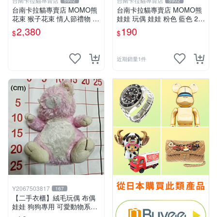
台南卡拉貓專賣店
台南卡拉貓專賣店
5902
5902
台南卡拉貓專賣店 MOMO熊
台南卡拉貓專賣店 MOMO熊
花束 猴子花束 情人節禮物 二
娃娃 玩偶 娃娃 粉色 藍色 2色
選一 可繡字 可今天寄明天到
分售
2,380
190
$
$
近期銷量1件
Y2067503817
167
【二手衣櫃】絨毛玩偶 布偶
娃娃 狗狗專用 可愛動物系列
耐咬耐磨玩具 玩偶 粉紅熊寵