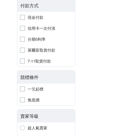
付款方式
現金付款
信用卡一次付清
分期0利率
萊爾富取貨付款
7-11取貨付款
競標條件
一元起標
無底價
賣家等級
超人氣賣家