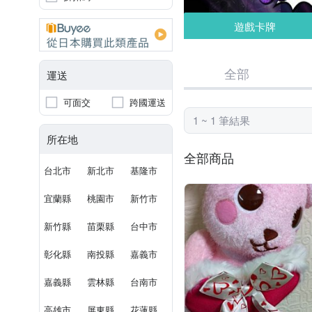
遊戲卡牌
全部
運送
可面交
跨國運送
1 ~ 1 筆結果
所在地
全部商品
台北市
新北市
基隆市
宜蘭縣
桃園市
新竹市
新竹縣
苗栗縣
台中市
彰化縣
南投縣
嘉義市
嘉義縣
雲林縣
台南市
高雄市
屏東縣
花蓮縣