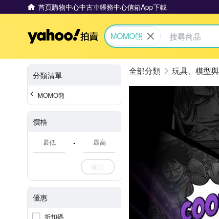
首頁
購物中心
中古車
帳務中心
信箱
App下載
Yahoo拍賣
MOMO熊
玩具、模型與
分類清單
MOMO熊
價格
-
確定
優惠
折扣碼