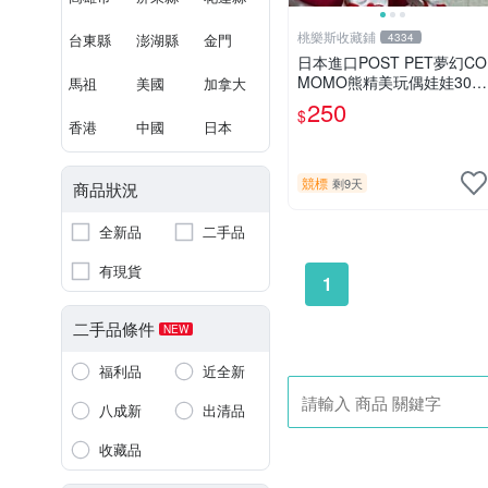
桃樂斯收藏鋪
台東縣
澎湖縣
金門
4334
日本進口POST PET夢幻CO
MOMO熊精美玩偶娃娃30c
馬祖
美國
加拿大
m
250
$
香港
中國
日本
競標
剩9天
商品狀況
全新品
二手品
有現貨
1
二手品條件
NEW
福利品
近全新
八成新
出清品
收藏品