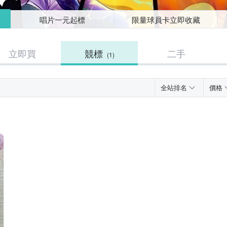
唱片一元起標
限量球員卡立即收藏
立即買
競標
二手
(1)
全站排名
價格