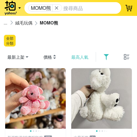
MOMO熊
登
絨毛玩偶
MOMO熊
全部
分類
最新上架
價格
最高人氣