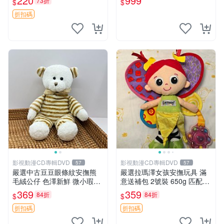
220
999
73折
$
$
折扣碼
影視動漫CD專輯DVD
影視動漫CD專輯DVD
57
57
嚴選中古豆豆眼條紋安撫熊
嚴選拉瑪澤女孩安撫玩具 滿
毛絨公仔 色澤新鮮 微小瑕疵
意送補包 2號裝 650g 匹配嬰
可收藏 中古 安撫熊 條紋公仔
幼童舒壓好伴侶 女孩專用 安
369
359
84折
84折
$
$
心選擇 安撫玩偶 衝包 玩具
折扣碼
折扣碼