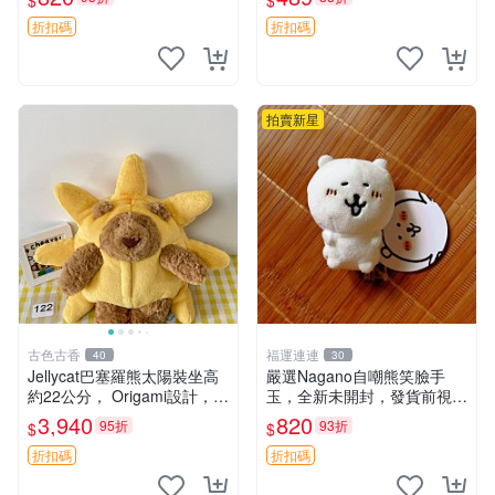
$
$
友。袋鼠與考拉正版，精緻尺
送。 成色如圖可放心購買，
寸，適合作為收藏或家飾擺
輕微瑕疵和臟污不影響使用。
折扣碼
折扣碼
設，增添暖意。 母子、袋
安撫熊 中古玩偶 毛
鼠、
拍賣新星
古色古香
福運連連
40
30
Jellycat巴塞羅熊太陽裝坐高
嚴選Nagano自嘲熊笑臉手
約22公分， Origami設計，來
玉，全新未開封，發貨前視頻
自越南。嚴選 Recommendat
確認，海南 廣西 貴州 嚴選N
3,940
820
95折
93折
$
$
ion！巴塞羅、 Origami熊、J
agano自嘲熊笑臉手玉，全新
elly
未開封，發貨前視頻確認，四
折扣碼
折扣碼
川 重慶 內