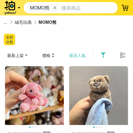
MOMO熊
登
絨毛玩偶
MOMO熊
全部
分類
最新上架
價格
最高人氣