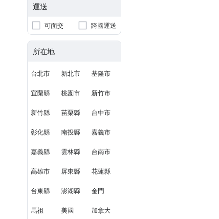
運送
可面交
跨國運送
所在地
台北市
新北市
基隆市
宜蘭縣
桃園市
新竹市
新竹縣
苗栗縣
台中市
彰化縣
南投縣
嘉義市
嘉義縣
雲林縣
台南市
高雄市
屏東縣
花蓮縣
台東縣
澎湖縣
金門
馬祖
美國
加拿大