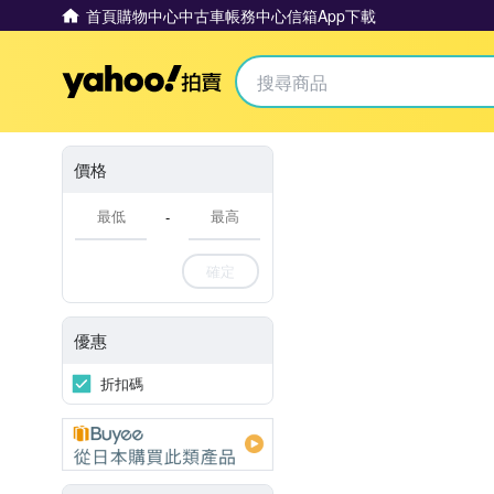
首頁
購物中心
中古車
帳務中心
信箱
App下載
Yahoo拍賣
價格
-
確定
優惠
折扣碼