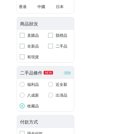
香港
中國
日本
商品狀況
直購品
競標品
全新品
二手品
有現貨
二手品條件
清除
NEW
福利品
近全新
八成新
出清品
收藏品
付款方式
現金付款