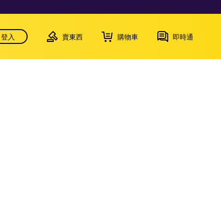
登入
賣東西
購物車
即時通