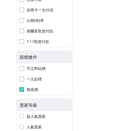
信用卡一次付清
分期0利率
萊爾富取貨付款
7-11取貨付款
競標條件
可立即結標
一元起標
無底價
賣家等級
超人氣賣家
人氣賣家