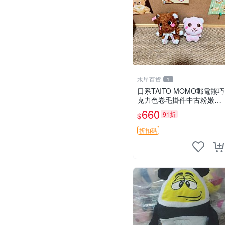
水星百貨
1
日系TAITO MOMO郵電熊巧
克力色卷毛掛件中古粉嫩玩
偶微瑕推薦 postpet momo
660
91折
$
郵電熊 中古玩偶
折扣碼