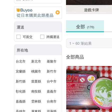
遊戲卡牌
全部
運送
(170)
可面交
跨國運送
1 ~ 60 筆結果
所在地
全部商品
台北市
新北市
基隆市
宜蘭縣
桃園市
新竹市
新竹縣
苗栗縣
台中市
彰化縣
南投縣
嘉義市
嘉義縣
雲林縣
台南市
高雄市
屏東縣
花蓮縣