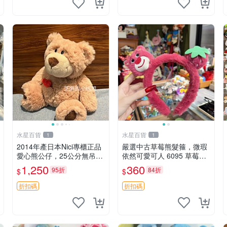
水星百貨
水星百貨
1
1
2014年產日本Nici專櫃正品
嚴選中古草莓熊髮箍，微瑕
愛心熊公仔，25公分無吊牌
依然可愛可人 6095 草莓熊
全新 愛心熊 公仔 熊抱玩偶
頭飾 中古髮圈 熊寶 寶寶 娃
1,250
360
95折
84折
$
$
娃熊髮箍 中古收藏 玩具髮
夾
折扣碼
折扣碼