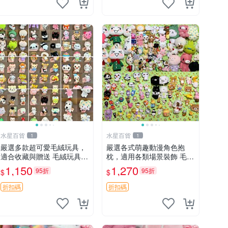
水星百貨
水星百貨
1
1
嚴選多款超可愛毛絨玩具，
嚴選各式萌趣動漫角色抱
適合收藏與贈送 毛絨玩具、
枕，適用各類場景裝飾 毛絨
抱枕、公仔
玩具、卡通抱枕、趣味玩偶
1,150
1,270
95折
95折
$
$
折扣碼
折扣碼