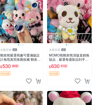
水星百貨
水星百貨
1
1
郵差熊嚴選萌趣可愛滿版設
MOMO熊郵差熊清版直銷無
計無瑕真照推薦收藏 郵差熊
疑品，嚴選每週新品到手。
熊抱枕 紅薯啵啵間
紅薯啵啵鮮果間 郵差熊 清
530
630
89折
91折
$
$
版 紅薯啵啵間
折扣碼
折扣碼