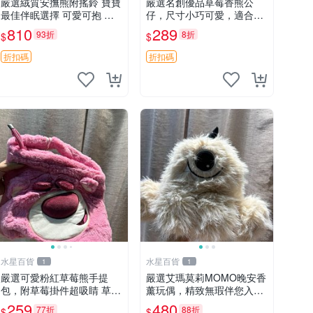
嚴選絨質安撫熊附搖鈴 寶寶
嚴選名創優品草莓香熊公
最佳伴眠選擇 可愛可抱 絨
仔，尺寸小巧可愛，適合收
毛玩具 安撫熊 嬰兒用
藏賞玩 30cm 玩具 公仔 草
810
289
93折
8折
$
$
莓熊
折扣碼
折扣碼
水星百貨
水星百貨
1
1
嚴選可愛粉紅草莓熊手提
嚴選艾瑪莫莉MOMO晚安香
包，附草莓掛件超吸睛 草莓
薰玩偶，精致無瑕伴您入眠
熊手提包 草莓掛件 可愛port
晚安精靈 香薰玩具 玩偶收
259
480
77折
88折
$
$