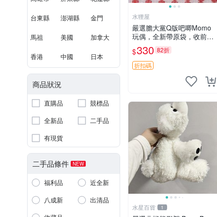
水狸屋
台東縣
澎湖縣
金門
嚴選膽大黨Q版吧唧Momo
玩偶，全新帶原袋，收前請
馬祖
美國
加拿大
詳讀收物須知。非偏遠地區
330
82折
$
同城可取。 膽大黨 Q版 陳
香港
中國
日本
冠希 妙Q玩偶
折扣碼
商品狀況
直購品
競標品
全新品
二手品
有現貨
二手品條件
NEW
福利品
近全新
八成新
出清品
水星百貨
1