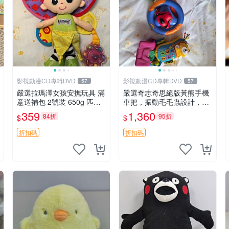
影視動漫CD專輯DVD
影視動漫CD專輯DVD
57
57
嚴選拉瑪澤女孩安撫玩具 滿
嚴選奇志奇思絕版黃熊手機
意送補包 2號裝 650g 匹配
車把，振動毛毛蟲設計，直
嬰幼童舒壓好伴侶 女孩專用
SALE 售不退不換 毛毛蟲 手
359
1,360
84折
95折
$
$
安心選擇 安撫玩偶 衝包 玩
機 車把
具
折扣碼
折扣碼