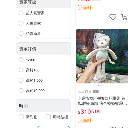
絨包 超大容量
賣家等級
折扣碼
超人氣賣家
人氣賣家
拍賣新星
賣家評價
1-100
高於100
高於1,000
高於10,000
水星百貨
1
卡露安撫小熊8號舒壓袋 黃
點瑕疪局部 適合療癒收藏
時間
撫慰身心 美肌養護 放鬆好
310
81折
$
物
新刊登
即將結標
折扣碼