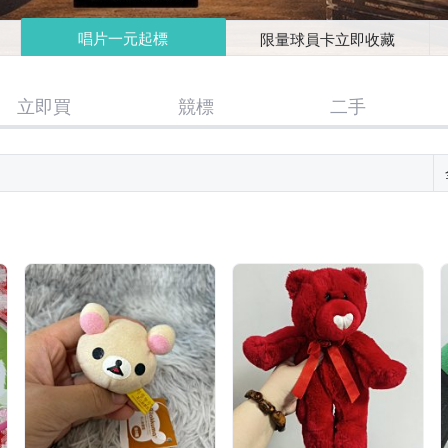
唱片一元起標
限量球員卡立即收藏
立即買
競標
二手