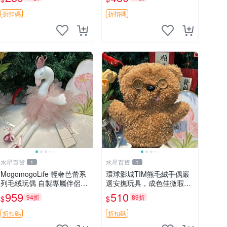
unese
藏
折扣碼
折扣碼
水星百貨
水星百貨
1
1
MogomogoLife 輕奢芭蕾系
環球影城TIM熊毛絨手偶嚴
列毛絨玩偶 自製專屬伴侶
選安撫玩具，成色佳微瑕
帶標牌全新成色 芭蕾系列
疵，贈小禮物超值優惠 TIM
959
510
94折
89折
$
$
毛絨玩偶 安撫玩具 新款上
熊 毛絨手偶 安撫 toy 嚴選
架
折扣碼
折扣碼