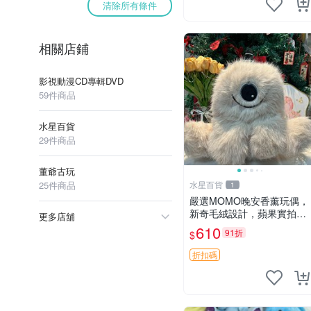
清除所有條件
相關店鋪
影視動漫CD專輯DVD
59件商品
水星百貨
29件商品
董爺古玩
25件商品
水星百貨
1
嚴選MOMO晚安香薰玩偶，
新奇毛絨設計，蘋果實拍展
更多店舖
示，成色極佳 晚安香薰 馮
610
91折
$
娃娃 毛絨玩偶
折扣碼