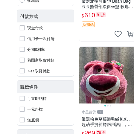
收藏品
嚴選北極熊形塑 Bean Bag
豆豆熊臀部緩衝坐墊 軟癟癟
舒壓設計 保暖又實用 適合
610
91折
$
付款方式
久坐放松 推薦居家使用 RU
SS系列 豆豆熊屁屁坐墊 3D
折扣碼
現金付款
顆粒結構
信用卡一次付清
分期0利率
萊爾富取貨付款
7-11取貨付款
競標條件
可立即結標
一元起標
水星百貨
1
嚴選粉色草莓熊毛絨包包，
無底價
超萌手提斜挎兩用設計，成
色上佳容量大 粉紅草莓 毛
269
78折
$