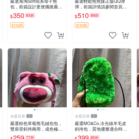
嚴選海淘Soft萌系母子熊
嚴選輕鬆熊熊妹正版QQ彈
包，前袋設計更便攜推薦收
彈，前袋詳情請參閱首頁置
藏 母子熊 軟綿綿 包包
頂說明適合收藏 QQ彈彈 正
350
510
83折
89折
$
$
版 熊熊妹
折扣碼
折扣碼
水星百貨
水星百貨
1
1
嚴選粉色草莓熊毛絨包包，
嚴選MO&Co.冷光綠羊毛皮
雙肩背斜挎兩用，成色極佳
斜挎包，質地優雅適合時尚
精準關鍵詞：草莓熊 包包
穿搭 冷光綠 皮包 斜挎包
259
399
77折
85折
$
$