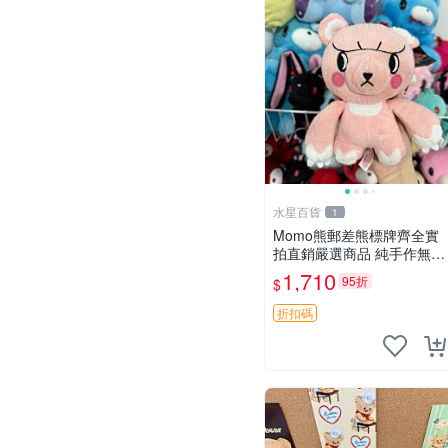
水星百貨
1
Momo熊郵差熊標牌齊全實
拍直銷嚴選商品 純手作無修
圖可收藏 郵差熊 Momo熊
1,710
95折
$
標牌 商品
折扣碼