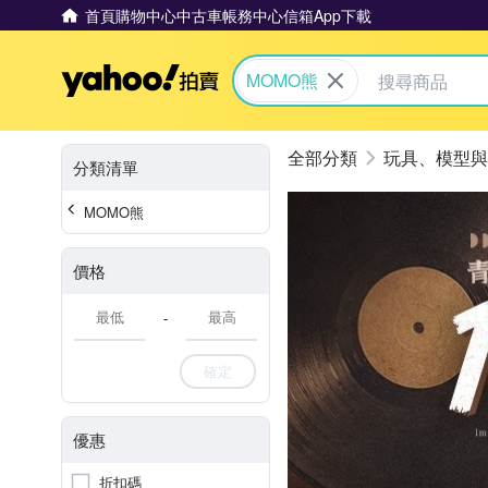
首頁
購物中心
中古車
帳務中心
信箱
App下載
Yahoo拍賣
MOMO熊
玩具、模型與
分類清單
MOMO熊
價格
-
確定
優惠
折扣碼