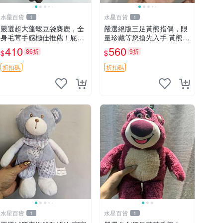
水星百貨
水星百貨
1
1
嚴選超大蓬鬆豆袋麋鹿，全
嚴選絕版三足黃熊指偶，限
身毛茸手感極佳推薦！屁股
量珍藏等您搶先入手 黃熊
與四肢填充均勻，適合收藏
指偶 珍藏品
410
560
86折
9折
$
$
與孩童共賞。 麋鹿 豆袋 毛
茸玩具
折扣碼
折扣碼
水星百貨
水星百貨
1
1