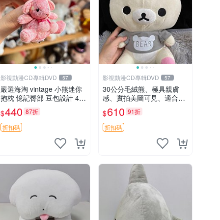
影視動漫CD專輯DVD
影視動漫CD專輯DVD
57
57
嚴選海淘 vintage 小熊迷你
30公分毛絨熊、極具親膚
抱枕 憶記臀部 豆包設計 4c
感、實拍美圖可見、適合送
m 高 推薦收藏 迷你豆包小
禮收藏 毛絨熊 送禮 熊抱
440
610
87折
91折
$
$
熊、高臀部、豆袋抱枕
折扣碼
折扣碼