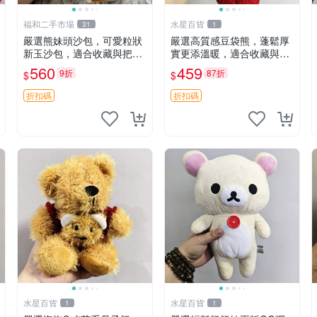
福和二手市場
水星百貨
31
1
嚴選熊妹頭沙包，可愛粒狀
嚴選高質感豆袋熊，蓬鬆厚
新玉沙包，適合收藏與把玩
實更添溫暖，適合收藏與休
熊妹 沙包 玉石
憩。前胸填充飽滿，背部亦
560
459
9折
87折
$
$
具優雅設計。 豆袋熊 保暖
溫柔 蓬松
折扣碼
折扣碼
水星百貨
水星百貨
1
1