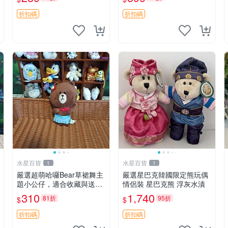
毛絨
折扣碼
折扣碼
水星百貨
水星百貨
1
1
嚴選超萌哈囉Bear草裙舞主
嚴選星巴克韓國限定熊玩偶
題小公仔，適合收藏與送禮
情侶裝 星巴克熊 浮灰水漬
100 克 哈囉Bear 草裙舞
310
1,740
81折
95折
$
$
折扣碼
折扣碼