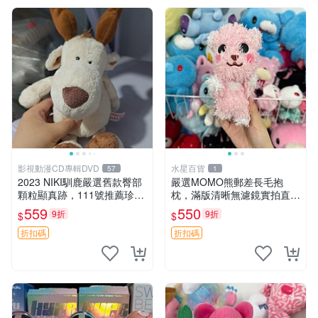
影視動漫CD專輯DVD
水星百貨
57
1
2023 NIKI馴鹿嚴選舊款臀部
嚴選MOMO熊郵差長毛抱
顆粒顯真跡，111號推薦珍藏
枕，滿版清晰無濾鏡實拍直
品 馴鹿 舊款 尾巴顆粒
銷。每周新品到貨，不容錯
559
550
9折
9折
$
$
過！ 郵差熊 長毛 抱枕
折扣碼
折扣碼