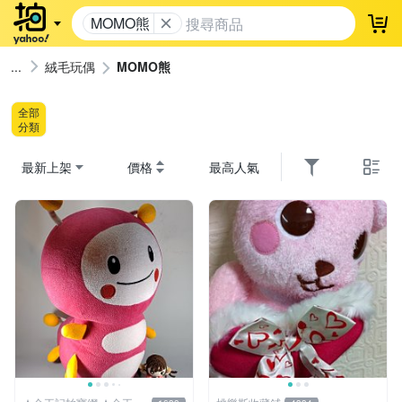
MOMO熊
登
絨毛玩偶
MOMO熊
全部
分類
最新上架
價格
最高人氣