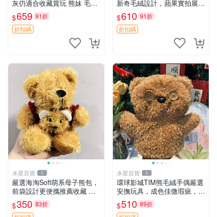
灰仍適合收藏賞玩 熊妹 毛絨
新奇毛絨設計，蘋果實拍展
玩具 浮雕熊
示，成色極佳 晚安香薰 馮娃
659
610
91折
91折
$
$
娃 毛絨玩偶
折扣碼
折扣碼
水星百貨
水星百貨
1
1
嚴選海淘Soft萌系母子熊包，
環球影城TIM熊毛絨手偶嚴選
前袋設計更便攜推薦收藏 母
安撫玩具，成色佳微瑕疵，贈
子熊 軟綿綿 包包
小禮物超值優惠 TIM熊 毛絨
350
510
83折
89折
$
$
手偶 安撫 toy 嚴選
折扣碼
折扣碼