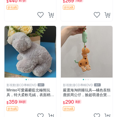
440
269
87折
78折
$
$
高臀部、豆袋抱枕
大容量
折扣碼
折扣碼
影視動漫CD專輯DVD
影視動漫CD專輯DVD
57
57
Miniso可愛霧霾藍北極熊玩
嚴選海淘哄睡玩具—橘色長頸
具，特大柔軟毛絨，表面稍有
鹿抓周公仔，臉超萌適合寶寶
使用痕跡，適合居家擺放 23
陪伴，中古略有使用痕跡 橘
359
290
84折
8折
$
$
CM 毛絨玩具 北極熊 魯班熊
色 長頸鹿 抓周
折扣碼
折扣碼