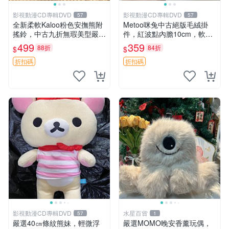
影視動漫CD專輯DVD
影視動漫CD專輯DVD
57
57
全新柔軟Kaloo粉色安撫熊附
Metoo咪兔中古絕版毛絨掛
搖鈴，中古九折無瑕美型嚴選
件，紅波點內膽10cm，軟糯
收藏 粉色 安撫 玩具
宜贈送收藏 咪熊 毛絨 掛件
499
359
88折
84折
$
$
折扣碼
折扣碼
影視動漫CD專輯DVD
水星百貨
57
1
嚴選40㎝條紋熊妹，輕微浮
嚴選MOMO晚安香薰玩偶，