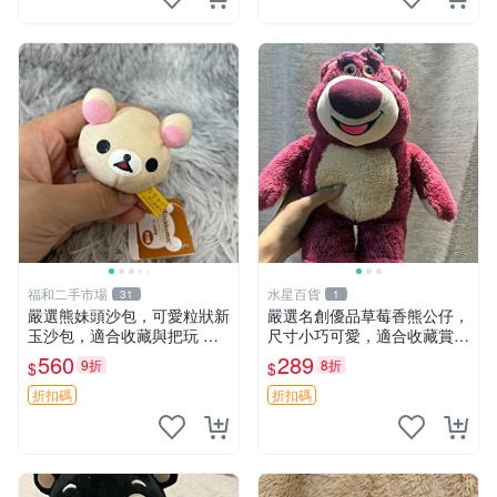
福和二手市場
水星百貨
31
1
嚴選熊妹頭沙包，可愛粒狀新
嚴選名創優品草莓香熊公仔，
玉沙包，適合收藏與把玩 熊
尺寸小巧可愛，適合收藏賞玩
妹 沙包 玉石
30cm 玩具 公仔 草莓熊
560
289
9折
8折
$
$
折扣碼
折扣碼