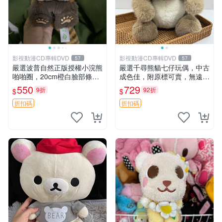
影視動漫CD專輯DVD
影視動漫CD專輯DVD
57
57
嚴選波普自然正版授權小浣熊
嚴選千尋熊貓七仔玩偶，中古
啪啪圈，20cm橙白臉部條紋
成色佳，附原標可賣，無遠方
清晰，毛絨超萌贈品推薦。
一手送第二天即達 中古玩偶
550
729
9折
92折
$
$
小浣熊 波普 圈環
熊貓七仔 千尋
折扣碼
折扣碼