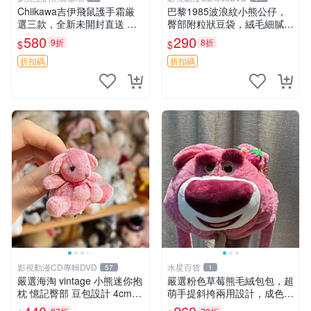
Chiikawa吉伊飛鼠護手霜厳
巴黎1985波浪紋小熊公仔，
選三款，全新未開封直送 飛
臀部附粒狀豆袋，絨毛細膩臉
鼠 護手霜 吉伊三款 新貨
部可愛，中古嚴選推薦 小熊
580
290
9折
8折
$
$
公仔 豆袋
折扣碼
折扣碼
影視動漫CD專輯DVD
水星百貨
57
1
嚴選海淘 vintage 小熊迷你抱
嚴選粉色草莓熊毛絨包包，超
枕 憶記臀部 豆包設計 4cm
萌手提斜挎兩用設計，成色上
高 推薦收藏 迷你豆包小熊、
佳容量大 粉紅草莓 毛絨包 超