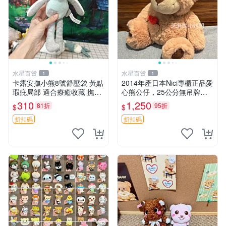
水星百貨
水星百貨
1
1
卡露安撫小熊8號舒壓袋 黃點
2014年產日本Nici專櫃正品愛
瑕疪局部 適合療癒收藏 撫慰
心熊公仔，25公分無吊牌全
身心 美肌養護 放鬆好物
新 愛心熊 公仔 熊抱玩偶
310
1,250
81折
95折
$
$
折扣碼
折扣碼