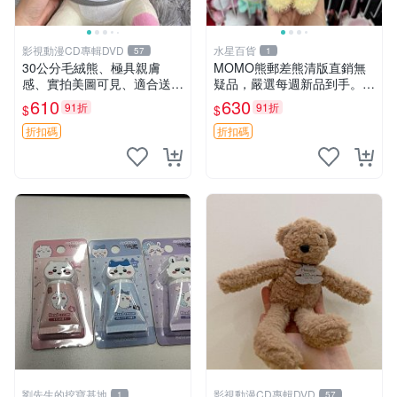
影視動漫CD專輯DVD
水星百貨
57
1
30公分毛絨熊、極具親膚
MOMO熊郵差熊清版直銷無
感、實拍美圖可見、適合送禮
疑品，嚴選每週新品到手。紅
收藏 毛絨熊 送禮 熊抱
薯啵啵鮮果間 郵差熊 清版 紅
610
630
91折
91折
$
$
薯啵啵間
折扣碼
折扣碼
劉先生的挖寶基地
影視動漫CD專輯DVD
1
57