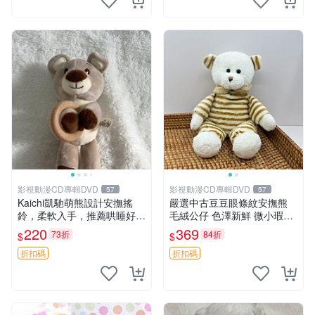
影視動漫CD專輯DVD
影視動漫CD專輯DVD
57
57
Kaichi凱馳萌熊設計安撫搖
嚴選中古豆豆眼條紋安撫熊
鈴，柔軟入手，推薦哄睡好選
毛絨公仔 色澤新鮮 微小瑕疵
擇 熊公仔 安撫玩具 喂食環
可收藏 中古 安撫熊 條紋公仔
220
369
73折
84折
$
$
折扣碼
折扣碼