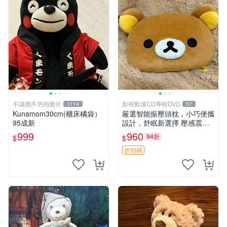
不議價不另拍圖片
影視動漫CD專輯DVD
1114
57
Kunamom30cm(櫃床橘袋）
嚴選智能振壓頭枕，小巧便攜
95成新
設計，舒眠新選擇 壓感震動
頭枕 確切尺寸 小巧便攜
999
960
94折
$
$
折扣碼