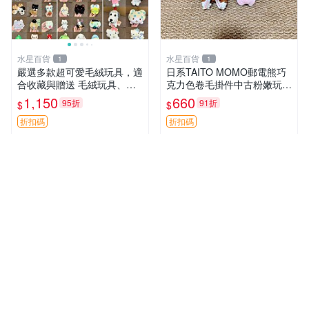
水星百貨
水星百貨
1
1
嚴選多款超可愛毛絨玩具，適
日系TAITO MOMO郵電熊巧
合收藏與贈送 毛絨玩具、抱
克力色卷毛掛件中古粉嫩玩偶
枕、公仔
微瑕推薦 postpet momo 郵
1,150
660
95折
91折
$
$
電熊 中古玩偶
折扣碼
折扣碼