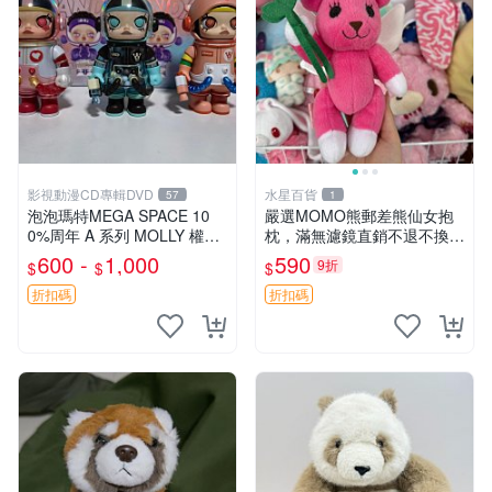
影視動漫CD專輯DVD
水星百貨
57
1
泡泡瑪特MEGA SPACE 10
嚴選MOMO熊郵差熊仙女抱
0%周年 A 系列 MOLLY 權威
枕，滿無濾鏡直銷不退不換
隱藏款 嚴選薄荷巧克力色 80
經典造型可愛必備 紅薯啵啵
600 -
1,000
590
9折
$
$
$
年代風味 權威推薦 合適收藏
間抱枕 抱枕 時尚
折扣碼
折扣碼