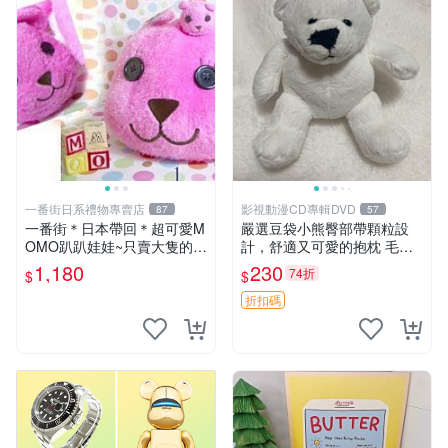
一番街日系禮物專賣店
影視動漫CD專輯DVD
87
57
一番街＊日本帶回＊超可愛M
嚴選豆袋小熊臀部帶顆粒設
OMO趴趴娃娃~只賣大隻的1
計，舒適又可愛的抱枕 毛絨
號~單隻價～生日禮物
抱枕、臀部按摩、坐墊
1,180
230
74折
$
$
折扣碼