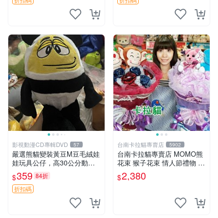
影視動漫CD專輯DVD
台南卡拉貓專賣店
57
5902
嚴選熊貓變裝黃豆M豆毛絨娃
台南卡拉貓專賣店 MOMO熊
娃玩具公仔，高30公分動漫
花束 猴子花束 情人節禮物 二
周邊 熊貓 變裝 公仔
選一 可繡字 可今天寄明天到
359
2,380
84折
$
$
折扣碼