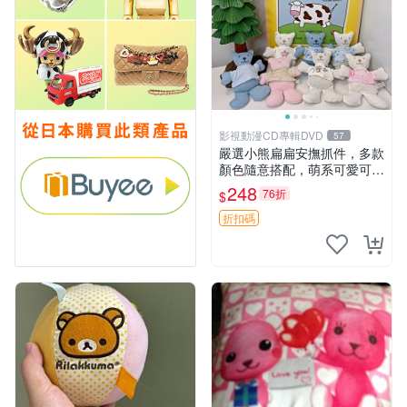
影視動漫CD專輯DVD
57
嚴選小熊扁扁安撫抓件，多款
顏色隨意搭配，萌系可愛可改
掛件 小熊安撫抓件 憶記 抓繩
248
76折
$
孩童掛件
折扣碼