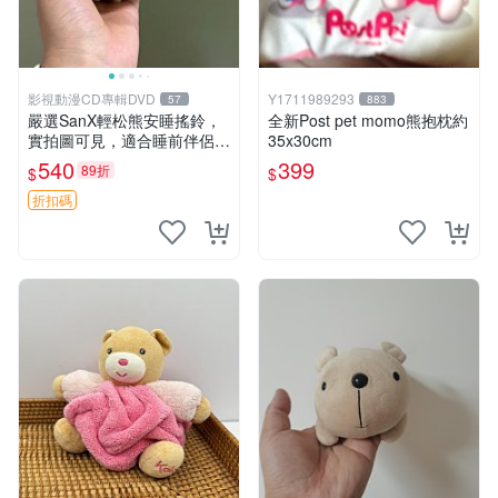
影視動漫CD專輯DVD
Y1711989293
57
883
嚴選SanX輕松熊安睡搖鈴，
全新Post pet momo熊抱枕約
實拍圖可見，適合睡前伴侶，
35x30cm
Picks安撫好物 0325 懸吊 電
540
399
89折
$
$
腦
折扣碼