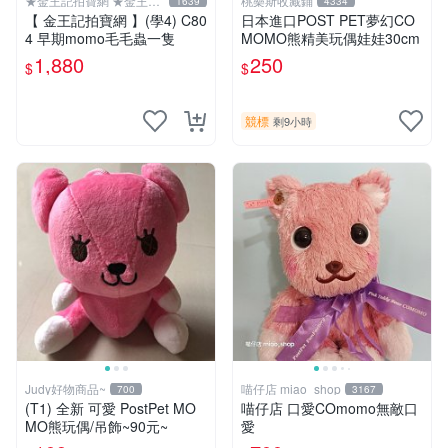
★金王記拍寶網 ★金王記
桃樂斯收藏鋪
1639
4334
拍寶趣
【 金王記拍寶網 】(學4) C80
日本進口POST PET夢幻CO
4 早期momo毛毛蟲一隻
MOMO熊精美玩偶娃娃30cm
1,880
250
$
$
競標
剩9小時
Judy好物商品~
喵仔店 miao_shop
700
3167
(T1) 全新 可愛 PostPet MO
喵仔店 口愛COmomo無敵口
MO熊玩偶/吊飾~90元~
愛