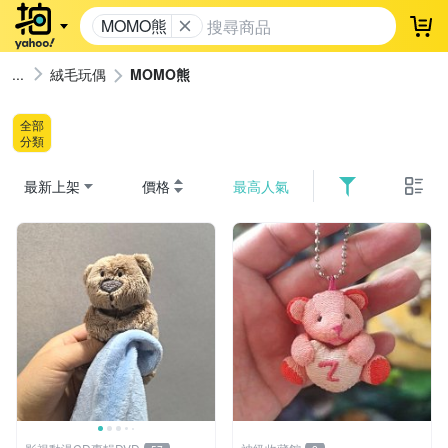
MOMO熊
登
絨毛玩偶
MOMO熊
全部
分類
最新上架
價格
最高人氣