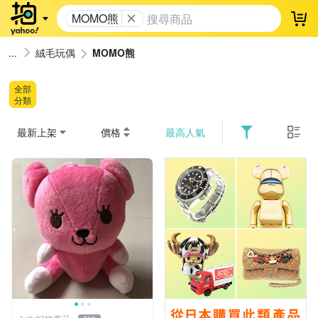
MOMO熊
登
絨毛玩偶
MOMO熊
全部
分類
最新上架
價格
最高人氣