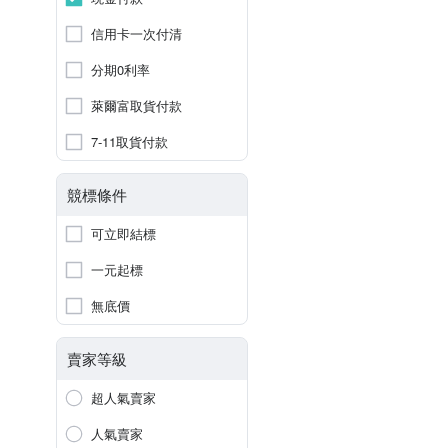
信用卡一次付清
分期0利率
萊爾富取貨付款
7-11取貨付款
競標條件
可立即結標
一元起標
無底價
賣家等級
超人氣賣家
人氣賣家