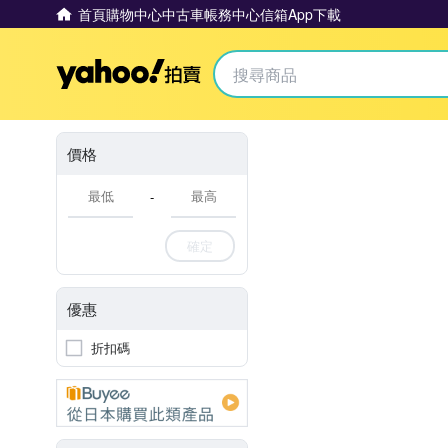
首頁
購物中心
中古車
帳務中心
信箱
App下載
Yahoo拍賣
價格
-
確定
優惠
折扣碼