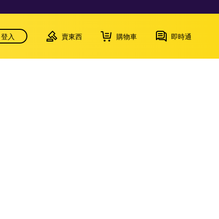
登入
賣東西
購物車
即時通