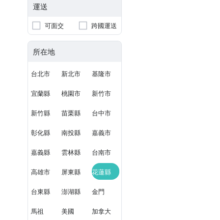
運送
可面交
跨國運送
所在地
台北市
新北市
基隆市
宜蘭縣
桃園市
新竹市
新竹縣
苗栗縣
台中市
彰化縣
南投縣
嘉義市
嘉義縣
雲林縣
台南市
高雄市
屏東縣
花蓮縣
台東縣
澎湖縣
金門
馬祖
美國
加拿大