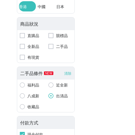
香港
中國
日本
商品狀況
直購品
競標品
全新品
二手品
有現貨
二手品條件
清除
NEW
福利品
近全新
八成新
出清品
收藏品
付款方式
現金付款