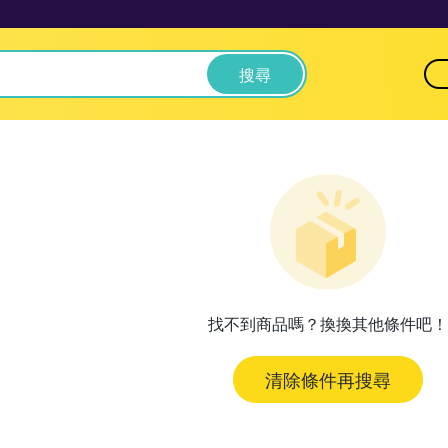
搜尋
找不到商品嗎？換換其他條件吧！
清除條件再搜尋