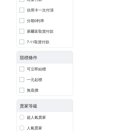
信用卡一次付清
分期0利率
萊爾富取貨付款
7-11取貨付款
競標條件
可立即結標
一元起標
無底價
賣家等級
超人氣賣家
人氣賣家