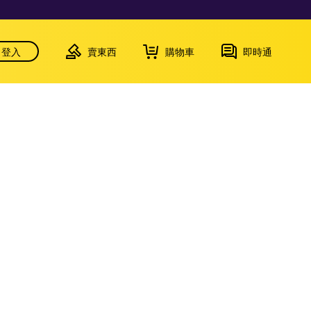
登入
賣東西
購物車
即時通