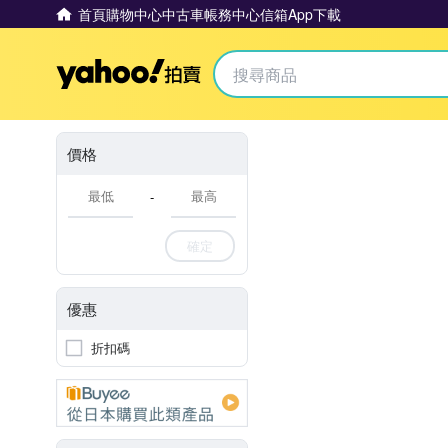
首頁
購物中心
中古車
帳務中心
信箱
App下載
Yahoo拍賣
價格
-
確定
優惠
折扣碼