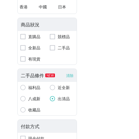
香港
中國
日本
商品狀況
直購品
競標品
全新品
二手品
有現貨
二手品條件
清除
NEW
福利品
近全新
八成新
出清品
收藏品
付款方式
現金付款