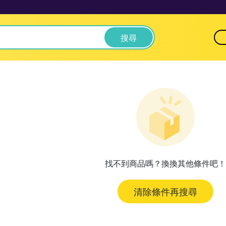
搜尋
找不到商品嗎？換換其他條件吧！
清除條件再搜尋