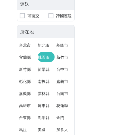
運送
可面交
跨國運送
所在地
台北市
新北市
基隆市
宜蘭縣
桃園市
新竹市
新竹縣
苗栗縣
台中市
彰化縣
南投縣
嘉義市
嘉義縣
雲林縣
台南市
高雄市
屏東縣
花蓮縣
台東縣
澎湖縣
金門
馬祖
美國
加拿大