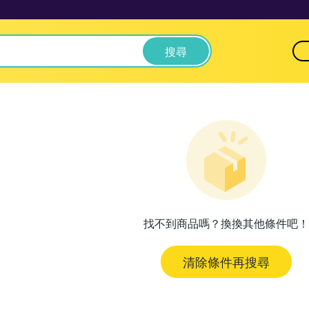
搜尋
找不到商品嗎？換換其他條件吧！
清除條件再搜尋