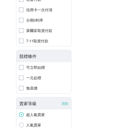
信用卡一次付清
分期0利率
萊爾富取貨付款
7-11取貨付款
競標條件
可立即結標
一元起標
無底價
賣家等級
清除
超人氣賣家
人氣賣家