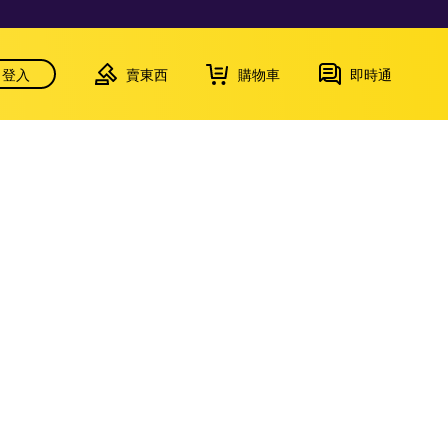
登入
賣東西
購物車
即時通