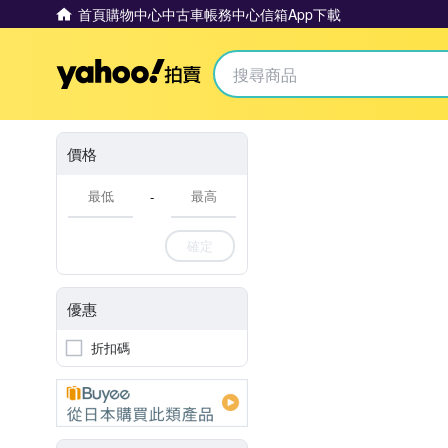
首頁
購物中心
中古車
帳務中心
信箱
App下載
Yahoo拍賣
價格
-
確定
優惠
折扣碼