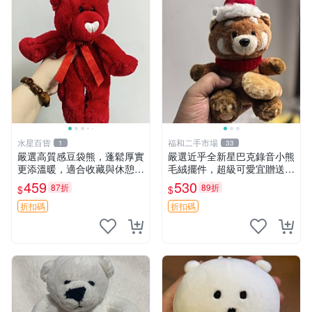
水星百貨
福和二手市場
1
33
嚴選高質感豆袋熊，蓬鬆厚實
嚴選近乎全新星巴克錄音小熊
更添溫暖，適合收藏與休憩。
毛絨擺件，超級可愛宜贈送掛
前胸填充飽滿，背部亦具優雅
飾 錄音小熊 毛絨擺件 贈品
459
530
87折
89折
$
$
設計。 豆袋熊 保暖 溫柔 蓬
松
折扣碼
折扣碼