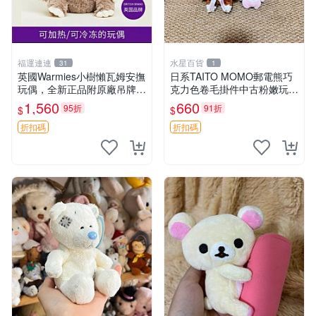
福運連連
水星百貨
31
1
英國Warmies小樹懶瓦姆安撫
日系TAITO MOMO郵電熊巧
玩偶，全新正品附原廠吊牌與
克力色卷毛掛件中古粉嫩玩偶
防塵袋，內藏薰衣草可加熱，
微瑕推薦 postpet momo 郵
1,560
660
95折
91折
$
$
適合各個年齡層，冷暖兩用享
電熊 中古玩偶
受抱抱樂趣，不容錯過嚴選好
折扣碼
折扣碼
物 溫暖 冷感