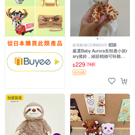
影視動漫CD專輯DVD
57
嚴選Baby Aurora長頸鹿小抓r
ary搖鈴，細節精緻可聆聽清
脆鈴音 軟萌可愛 定制紀念 金
229
74折
$
屬搖鈴 新手媽咪推薦 長頸鹿
抓rary 搖鈴
折扣碼
拍賣新星