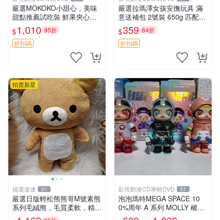
嚴選MOKOKO小甜心，美味
嚴選拉瑪澤女孩安撫玩具 滿
甜點推薦試吃裝 鮮果夾心糖
意送補包 2號裝 650g 匹配嬰
果，甜蜜滋味享不停 薄荷草
幼童舒壓好伴侶 女孩專用 安
1,010
359
95折
84折
$
$
莓 奶油心 60粒 mini小甜心糖
心選擇 安撫玩偶 衝包 玩具
果，水果味夾心零食裝 心形
折扣碼
折扣碼
糖果 60
拍賣新星
福運連連
影視動漫CD專輯DVD
31
57
嚴選日版輕松熊熊哥M號素熊
泡泡瑪特MEGA SPACE 10
系列毛絨熊，毛質柔軟，精緻
0%周年 A 系列 MOLLY 權威
可愛，尺寸35cm，保存狀態
隱藏款 嚴選薄荷巧克力色 80