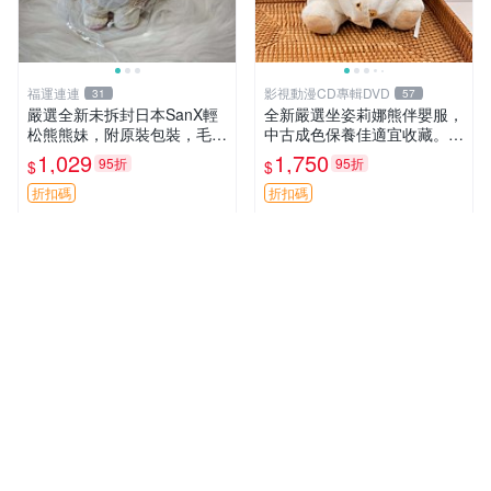
福運連連
影視動漫CD專輯DVD
31
57
嚴選全新未拆封日本SanX輕
全新嚴選坐姿莉娜熊伴嬰服，
松熊熊妹，附原裝包裝，毛絨
中古成色保養佳適宜收藏。無
質地極佳，細膩可愛，推薦收
盒子但品質完好，快速出貨。
1,029
1,750
95折
95折
$
$
藏兼送禮，適合女性好友或家
建議入手！ 中古 玩偶 滬漫
人，限量釋出。鬆熊、熊玩
折扣碼
折扣碼
偶、收藏品