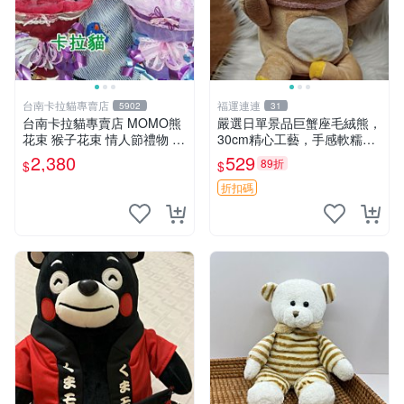
台南卡拉貓專賣店
福運連連
5902
31
台南卡拉貓專賣店 MOMO熊
嚴選日單景品巨蟹座毛絨熊，
花束 猴子花束 情人節禮物 二
30cm精心工藝，手感軟糯推
選一 可繡字 可今天寄明天到
薦收藏送人 巨蟹座 毛絨玩具
2,380
529
89折
$
$
精緻做工
折扣碼