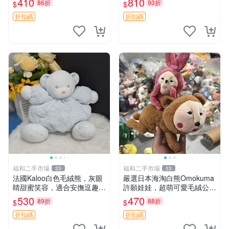
410
810
86折
93折
$
$
共賞。 麋鹿 豆袋 毛茸玩具
折扣碼
折扣碼
福和二手市場
福和二手市場
33
33
法國Kaloo白色毛絨熊，灰眼
嚴選日本海淘白熊Omokuma
睛甜蜜笑容，適合安撫逗趣可
許願娃娃，超萌可愛毛絨公仔
愛，柔軟面料手感佳。14 白
推薦收藏 白熊 Omokuma 毛
530
470
89折
88折
$
$
色安撫熊 毛絨玩具 寶寶逗樂
絨玩具 偽裝娃娃 玩具擺飾
具
折扣碼
折扣碼