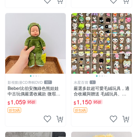
影視動漫CD專輯DVD
水星百貨
57
1
Bieber比伯安撫綠色熊娃娃
嚴選多款超可愛毛絨玩具，適
中古玩偶嚴選收藏款 微瑕輕
合收藏與贈送 毛絨玩具、抱
度使用 Bieber綠熊娃娃 中古
枕、公仔
1,059
1,150
95折
95折
$
$
玩偶 微瑕
折扣碼
折扣碼