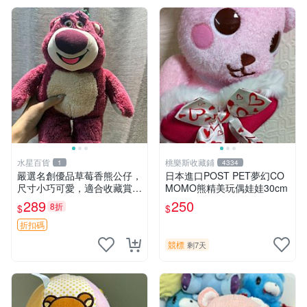
水星百貨
桃樂斯收藏鋪
1
4334
嚴選名創優品草莓香熊公仔，
日本進口POST PET夢幻CO
尺寸小巧可愛，適合收藏賞玩
MOMO熊精美玩偶娃娃30cm
30cm 玩具 公仔 草莓熊
289
250
8折
$
$
折扣碼
競標
剩7天