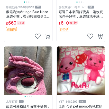
影視動漫CD專輯DVD
影視動漫CD專輯DVD
57
57
嚴選海淘Vintage Blue Nose
嚴選日本製熊妹玩具，柔軟實
豆袋小熊，臀部與四肢俱全，
感伴手好禮，豆袋質地手感
坐高11公分，附原盒與吊牌
佳，抱枕小熊 recom 推薦 白
660
610
91折
91折
$
$
收藏。藍鼻子小熊，值得擁有
色豆袋 玩具
玩具 憶熊
折扣碼
折扣碼
水星百貨
Y1711989293
1
883
嚴選可愛粉紅草莓熊手提包，
全新Post pet momo熊抱枕約