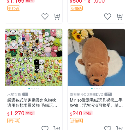
1,169
600 -
1,000
95折
$
$
$
優異。收藏或贈送皆為佳選。
年代風味 權威推薦 合適收藏
中古 毛絨熊 毛玩偶
折扣碼
折扣碼
水星百貨
影視動漫CD專輯DVD
1
57
嚴選各式萌趣動漫角色抱枕，
Miniso嚴選毛絨玩具裸熊二手
適用各類場景裝飾 毛絨玩
好物，浮灰污漬可接受。請詳
具、卡通抱枕、趣味玩偶
閱照片再下單，售出不退不
1,270
240
95折
75折
$
$
換。全新品相收藏推薦。 裸
熊 毛絨玩具 收藏
折扣碼
折扣碼