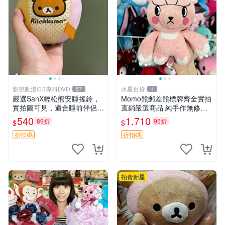
影視動漫CD專輯DVD
水星百貨
57
1
嚴選SanX輕松熊安睡搖鈴，
Momo熊郵差熊標牌齊全實拍
實拍圖可見，適合睡前伴侶，
直銷嚴選商品 純手作無修圖
Picks安撫好物 0325 懸吊 電
可收藏 郵差熊 Momo熊 標牌
540
1,710
89折
95折
$
$
腦
商品
折扣碼
折扣碼
拍賣新星