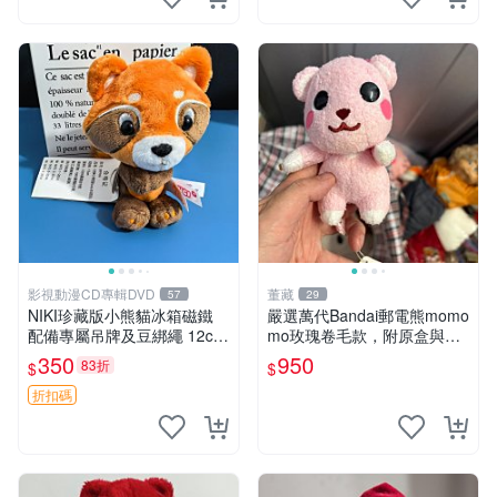
影視動漫CD專輯DVD
董藏
57
29
NIKI珍藏版小熊貓冰箱磁鐵
嚴選萬代Bandai郵電熊momo
配備專屬吊牌及豆綁繩 12cm
mo玫瑰卷毛款，附原盒與吊
廢品嚴選 好評推薦 小熊貓冰
牌，粉嫩可愛入手即柔軟～
350
950
83折
$
$
箱貼 磁鐵掛件 冰箱飾品
玫瑰卷毛 郵電熊 正品
折扣碼