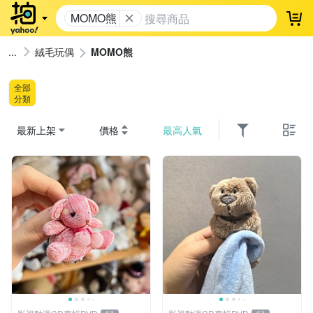
MOMO熊
登
絨毛玩偶
MOMO熊
全部
分類
最新上架
價格
最高人氣