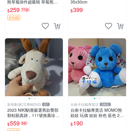
附草莓掛件超吸睛 草莓熊手
35x30cm
提包 草莓掛件 可愛portunes
259
399
77折
$
$
e
折扣碼
影視動漫CD專輯DVD
台南卡拉貓專賣店
57
5902
2023 NIKI馴鹿嚴選舊款臀部
台南卡拉貓專賣店 MOMO熊
顆粒顯真跡，111號推薦珍藏
娃娃 玩偶 娃娃 粉色 藍色 2色
品 馴鹿 舊款 尾巴顆粒
分售
559
190
9折
$
$
折扣碼