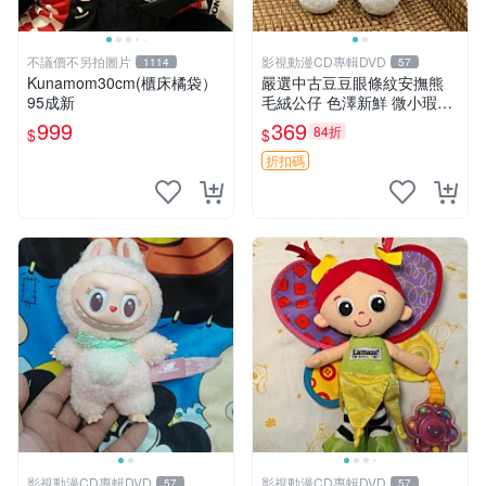
不議價不另拍圖片
影視動漫CD專輯DVD
1114
57
Kunamom30cm(櫃床橘袋）
嚴選中古豆豆眼條紋安撫熊
95成新
毛絨公仔 色澤新鮮 微小瑕疵
可收藏 中古 安撫熊 條紋公仔
999
369
84折
$
$
折扣碼
影視動漫CD專輯DVD
影視動漫CD專輯DVD
57
57