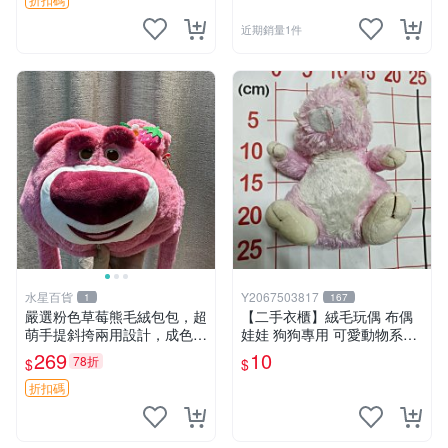
近期銷量1件
水星百貨
Y2067503817
1
167
嚴選粉色草莓熊毛絨包包，超
【二手衣櫃】絨毛玩偶 布偶
萌手提斜挎兩用設計，成色上
娃娃 狗狗專用 可愛動物系列
佳容量大 粉紅草莓 毛絨包 超
耐咬耐磨玩具 玩偶 粉紅熊寵
269
10
78折
$
$
大容量
物玩具 1120929
折扣碼