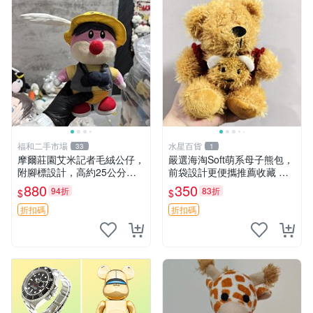
福和二手市場
水星百貨
33
1
摩爾莊園艾米記者毛絨公仔，
嚴選海淘Soft萌系母子熊包，
附腳標設計，高約25公分，
前袋設計更便攜推薦收藏 母
全新未拆封，限量珍藏。艾米
子熊 軟綿綿 包包
880
350
94折
83折
$
$
記者 毛絨公仔 超萌玩偶
折扣碼
折扣碼