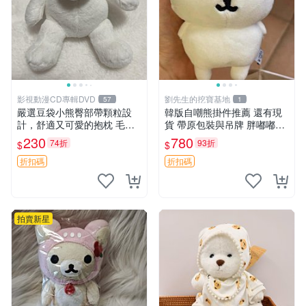
影視動漫CD專輯DVD
劉先生的挖寶基地
57
1
嚴選豆袋小熊臀部帶顆粒設
韓版自嘲熊掛件推薦 還有現
計，舒適又可愛的抱枕 毛絨
貨 帶原包裝與吊牌 胖嘟嘟超
抱枕、臀部按摩、坐墊
可愛 毛絨手感佳 小熊掛件 自
230
780
74折
93折
$
$
嘲抱枕 小熊抱枕
折扣碼
折扣碼
拍賣新星