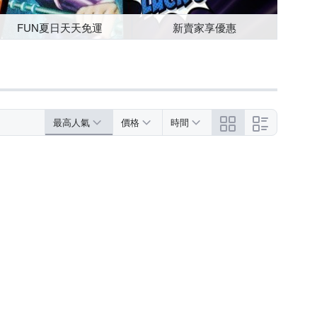
FUN夏日天天免運
新賣家享優惠
最高人氣
價格
時間