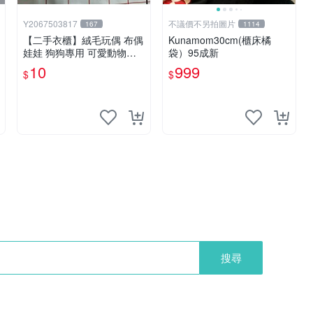
Y2067503817
不議價不另拍圖片
167
1114
【二手衣櫃】絨毛玩偶 布偶
Kunamom30cm(櫃床橘
娃娃 狗狗專用 可愛動物系
袋）95成新
列 耐咬耐磨玩具 玩偶 粉紅
10
999
$
$
熊寵物玩具 1120929
搜尋