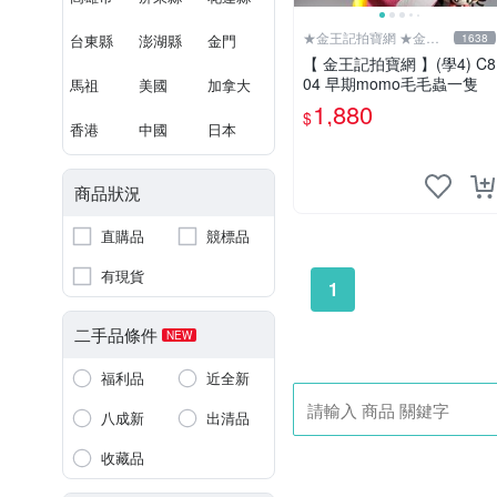
★金王記拍寶網 ★金王
台東縣
澎湖縣
金門
1638
記拍寶趣
【 金王記拍寶網 】(學4) C8
04 早期momo毛毛蟲一隻
馬祖
美國
加拿大
1,880
$
香港
中國
日本
商品狀況
直購品
競標品
有現貨
1
二手品條件
NEW
福利品
近全新
八成新
出清品
收藏品