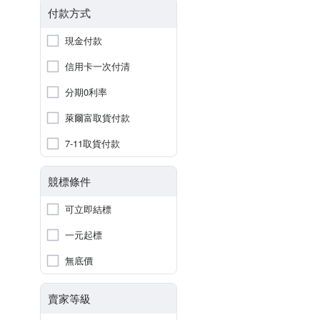
付款方式
現金付款
信用卡一次付清
分期0利率
萊爾富取貨付款
7-11取貨付款
競標條件
可立即結標
一元起標
無底價
賣家等級