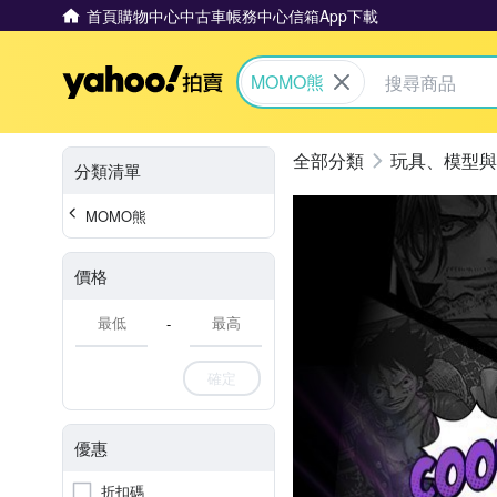
首頁
購物中心
中古車
帳務中心
信箱
App下載
Yahoo拍賣
MOMO熊
玩具、模型與
分類清單
MOMO熊
價格
-
確定
優惠
折扣碼