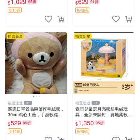
1,029
629
95折
91折
$
$
藏兼送禮，適合女性好友或家
極致軟糯手感，精工細作值得
人，限量釋出。鬆熊、熊玩
典藏，尺寸24cm，收藏佳品
折扣碼
折扣碼
偶、收藏品
贈禮
拍賣新星
拍賣新星
福運連連
福運連連
31
31
嚴選日單景品巨蟹座毛絨熊，
森貝兒嚴選月亮熊貓毛絨玩
30cm精心工藝，手感軟糯推
具，全新未開封，質地柔軟適
薦收藏送人 巨蟹座 毛絨玩具
合收藏 月亮熊貓 毛絨玩具 新
529
1,350
89折
95折
$
$
精緻做工
款 儲倉直銷
折扣碼
折扣碼