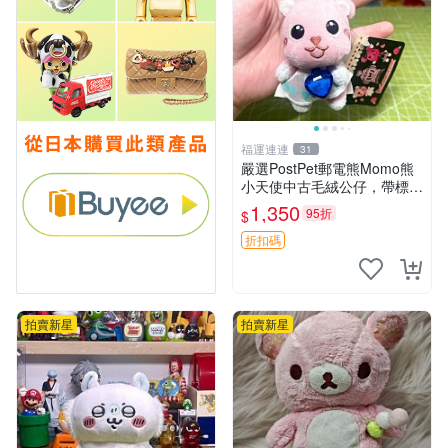
福運連連
31
嚴選PostPet郵電熊Momo熊
小天使中古毛絨公仔，帶標牌
保存完好。絕版稀有少見收藏
1,350
95折
$
品，微瑕可接受，狀態如圖。
所見即所得，毛絨精品嚴選推
折扣碼
薦。 中古收藏
拍賣新星
拍賣新星