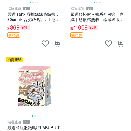
福運連連
福運連連
31
31
嚴選 sanx 櫻桃妹妹毛絨熊，
嚴選輕松熊素熊系列M號，毛
30cm 正品收藏佳品，手感極
絨手感軟糯無瑕，珍藏級做工
軟，適合贈送與收藏 櫻桃妹
推薦收藏，尺寸35cm清晰可
869
1,069
94折
95折
$
$
妹、sanx、毛絨熊
見。中古毛絨、收藏精品、毛
絨玩具
折扣碼
折扣碼
拍賣新星
福運連連
31
嚴選熊玩泡泡瑪特LABUBU T