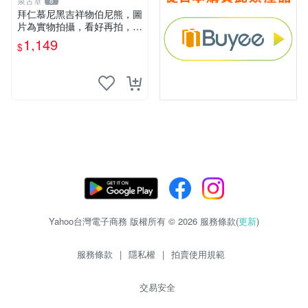
泉古堂
8
拜仁慕尼黑吉祥物伯尼熊，圖
片為實物拍攝，看好再拍，不
退不換-187978
1,149
$
Yahoo台灣電子商務 版權所有 © 2026 服務條款(
更新
)
服務條款
|
隱私權
|
拍賣使用規範
交易安全