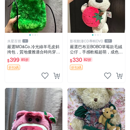
水星百貨
影視動漫CD專輯DVD
1
57
嚴選MO&Co.冷光綠羊毛皮斜
嚴選巴布豆BOBO草莓款毛絨
挎包，質地優雅適合時尚穿搭
公仔，手感軟糯超萌，成色優
冷光綠 皮包 斜挎包
良適合作為收藏品或包包配
399
330
85折
82折
$
$
飾。可視頻確認詳情。 巴布
豆 BOBO 草莓 毛絨公仔 收藏
折扣碼
折扣碼
包配飾