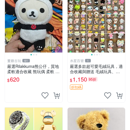
董爺古玩
水星百貨
61
1
嚴選Rilakkuma熊公仔，質地
嚴選多款超可愛毛絨玩具，適
柔軟適合收藏 熊玩偶 柔軟 公
合收藏與贈送 毛絨玩具、抱
仔 收藏
枕、公仔
620
1,150
95折
$
$
折扣碼