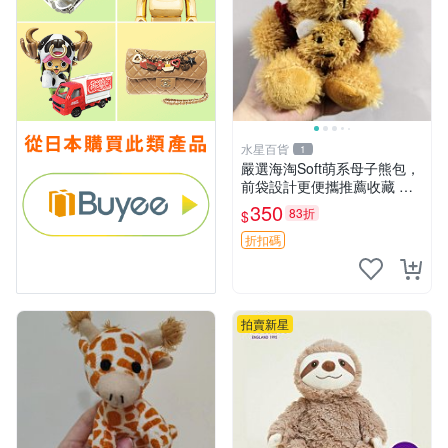
水星百貨
1
嚴選海淘Soft萌系母子熊包，
前袋設計更便攜推薦收藏 母
子熊 軟綿綿 包包
350
83折
$
折扣碼
拍賣新星