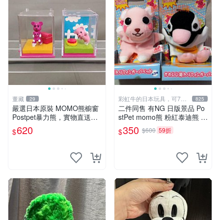
董藏
彩虹牛的日本玩具，可7取
29
825
付
嚴選日本原裝 MOMO熊櫥窗
二件同售 有NG 日版景品 Po
Postpet暴力熊，實物直送新
stPet momo熊 粉紅泰迪熊 妹
臺灣。MOMO熊 暴力熊 熊貓
妹 comomo 企鵝 娃娃 布偶
620
350
$600
59折
$
$
櫥窗
手指頭 娃娃