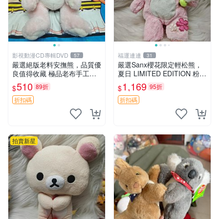
影視動漫CD專輯DVD
福運連連
57
31
嚴選絕版老料安撫熊，品質優
嚴選Sanx櫻花限定輕松熊，
良值得收藏 極品老布手工安
夏日 LIMITED EDITION 粉色
撫搖鈴玩具，適合哄睡寶貝
毛絨熊，背有拉鏈設計，肚內
510
1,169
89折
95折
$
$
超柔老料搖鈴熊，專為孩子設
填充豆袋，精致工藝呈現，狀
計的安心伴護 推薦絕版老布
態如新，適合收藏與送人 櫻
折扣碼
折扣碼
製工藝搖鈴熊，可當作童
花、
拍賣新星