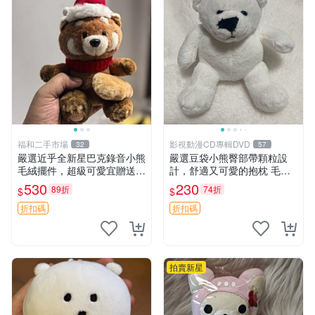
福和二手市場
影視動漫CD專輯DVD
32
57
嚴選近乎全新星巴克錄音小熊
嚴選豆袋小熊臀部帶顆粒設
毛絨擺件，超級可愛宜贈送掛
計，舒適又可愛的抱枕 毛絨
飾 錄音小熊 毛絨擺件 贈品
抱枕、臀部按摩、坐墊
530
230
89折
74折
$
$
折扣碼
折扣碼
拍賣新星