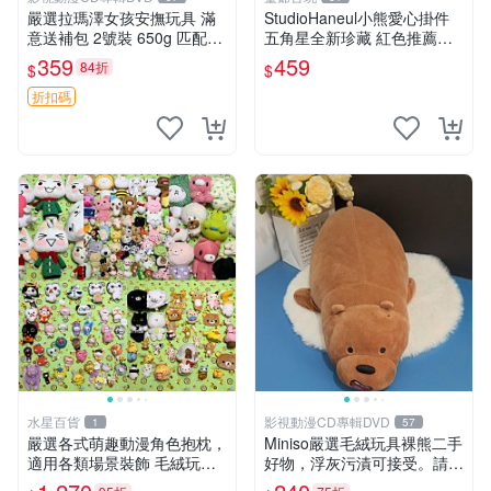
嚴選拉瑪澤女孩安撫玩具 滿
StudioHaneul小熊愛心掛件
意送補包 2號裝 650g 匹配嬰
五角星全新珍藏 紅色推薦收
幼童舒壓好伴侶 女孩專用 安
藏 玩具掛飾 掛件 新品
359
459
84折
$
$
心選擇 安撫玩偶 衝包 玩具
折扣碼
水星百貨
影視動漫CD專輯DVD
1
57
嚴選各式萌趣動漫角色抱枕，
Miniso嚴選毛絨玩具裸熊二手
適用各類場景裝飾 毛絨玩
好物，浮灰污漬可接受。請詳
具、卡通抱枕、趣味玩偶
閱照片再下單，售出不退不