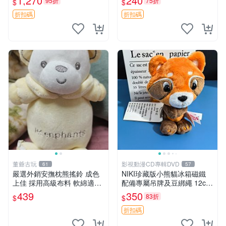
1,270
240
95折
75折
$
$
換。全新品相收藏推薦。 裸
熊 毛絨玩具 收藏
折扣碼
折扣碼
董爺古玩
影視動漫CD專輯DVD
61
57
嚴選外銷安撫枕熊搖鈴 成色
NIKI珍藏版小熊貓冰箱磁鐵
上佳 採用高級布料 軟綿適合
配備專屬吊牌及豆綁繩 12cm
收藏 安心選購 安撫枕 熊玩具
廢品嚴選 好評推薦 小熊貓冰
439
350
83折
$
$
搖鈴
箱貼 磁鐵掛件 冰箱飾品
折扣碼