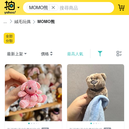
MOMO熊
登
絨毛玩偶
MOMO熊
全部
分類
最新上架
價格
最高人氣