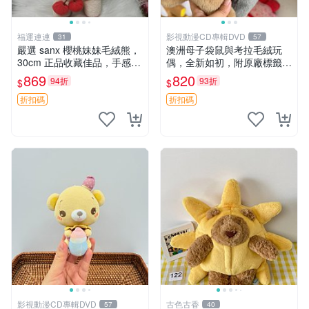
福運連連
影視動漫CD專輯DVD
31
57
嚴選 sanx 櫻桃妹妹毛絨熊，
澳洲母子袋鼠與考拉毛絨玩
30cm 正品收藏佳品，手感極
偶，全新如初，附原廠標籤，
軟，適合贈送與收藏 櫻桃妹
手感極軟，適合贈送親朋好
869
820
94折
93折
$
$
妹、sanx、毛絨熊
友。袋鼠與考拉正版，精緻尺
寸，適合作為收藏或家飾擺
折扣碼
折扣碼
設，增添暖意。 母子、袋
鼠、
影視動漫CD專輯DVD
古色古香
57
40