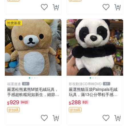
拍賣新星
福運連連
影視動漫CD專輯DVD
31
57
嚴選松熊素熊M號毛絨玩具，
嚴選熊貓豆袋Palmpals毛絨
手感超軟糯宛如新生，細節精
玩具，滿13公分帶粒手感極
緻完美無瑕，推薦送禮或珍
佳，電影主題周邊推薦 熊貓
929
288
94折
8折
$
$
藏，中古狀態保養得宜。 松
Palmpals 毛絨玩具 豆袋 劇場
熊 素熊 毛絨doll
版周邊
折扣碼
折扣碼