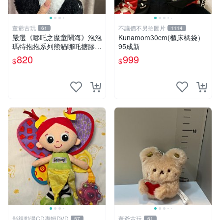
董爺古玩
不議價不另拍圖片
61
1114
嚴選《哪吒之魔童鬧海》泡泡
Kunamom30cm(櫃床橘袋）
瑪特抱抱系列熊貓哪吒搪膠臉
95成新
毛絨， STATE：如圖顯示 哪
820
999
$
$
吒 毛絨公仔 泡泡瑪特
影視動漫CD專輯DVD
董爺古玩
57
61