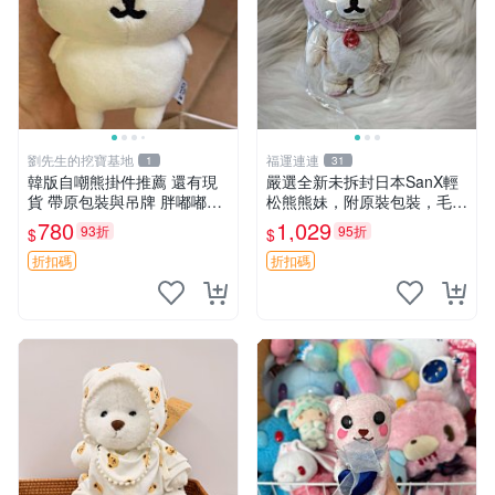
劉先生的挖寶基地
福運連連
1
31
韓版自嘲熊掛件推薦 還有現
嚴選全新未拆封日本SanX輕
貨 帶原包裝與吊牌 胖嘟嘟超
松熊熊妹，附原裝包裝，毛絨
可愛 毛絨手感佳 小熊掛件 自
質地極佳，細膩可愛，推薦收
780
1,029
93折
95折
$
$
嘲抱枕 小熊抱枕
藏兼送禮，適合女性好友或家
人，限量釋出。鬆熊、熊玩
折扣碼
折扣碼
偶、收藏品