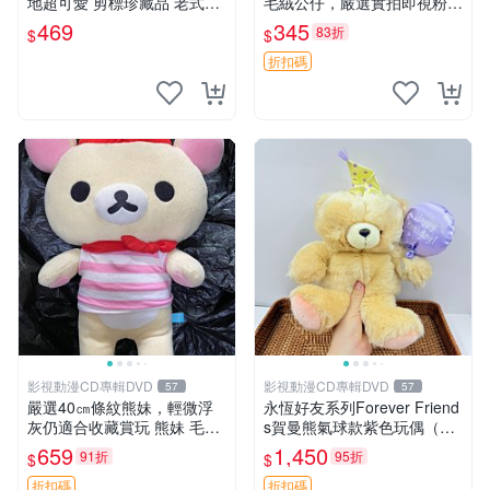
地超可愛 剪標珍藏品 老式毛
毛絨公仔，嚴選實拍即視粉絲
巾質地 安撫熊 款式
必買 公仔紙箱氣泡膜精心包
469
345
83折
$
$
裝快速發貨 輕松熊 公仔 雞毛
絨
折扣碼
影視動漫CD專輯DVD
影視動漫CD專輯DVD
57
57
嚴選40㎝條紋熊妹，輕微浮
永恆好友系列Forever Friend
灰仍適合收藏賞玩 熊妹 毛絨
s賀曼熊氣球款紫色玩偶（鼻
玩具 浮雕熊
子稍有磨損） 中古玩具 氣球
659
1,450
91折
95折
$
$
熊 玩偶
折扣碼
折扣碼