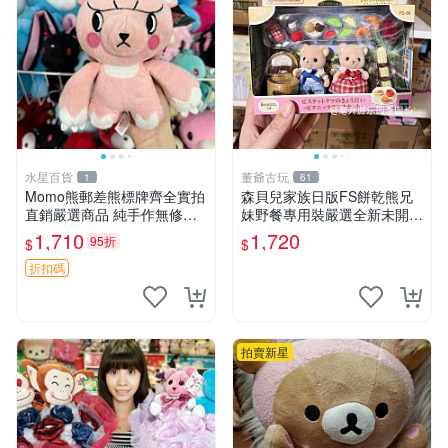
水星百貨
董爺古玩
1
61
Momo熊郵差熊標牌齊全實拍
森貝兒家族日版FS餅乾熊兄
直銷嚴選商品 純手作無修圖
妹野餐專用裝嚴選全新未開
可收藏 郵差熊 Momo熊 標牌
封，包含兩組大童款紙盒裝，
1,710
1,720
95折
$
$
商品
適合收藏與分享。 餅乾熊兄
妹、野餐、收藏
折扣碼
拍賣新星