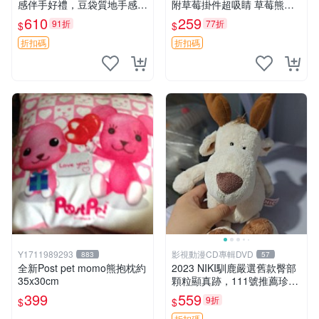
感伴手好禮，豆袋質地手感
附草莓掛件超吸睛 草莓熊手
佳，抱枕小熊 recom 推薦 白
提包 草莓掛件 可愛portunes
610
259
91折
77折
$
$
色豆袋 玩具
e
折扣碼
折扣碼
Y1711989293
影視動漫CD專輯DVD
883
57
全新Post pet momo熊抱枕約
2023 NIKI馴鹿嚴選舊款臀部
35x30cm
顆粒顯真跡，111號推薦珍藏
品 馴鹿 舊款 尾巴顆粒
399
559
9折
$
$
折扣碼