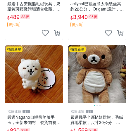
嚴選中古安撫熊毛絨玩具，奶
Jellycat巴塞羅熊太陽裝坐高
瓶黃斑輕微污垢適合收藏。默
約22公分， Origami設計，來
認兩日發貨，全國快遞隨機派
自越南。嚴選 Recommendat
489
3,940
88折
95折
$
$
送。 成色如圖可放心購買，
ion！巴塞羅、 Origami熊、J
輕微瑕疵和臟污不影響使用。
elly
折扣碼
折扣碼
安撫熊 中古玩偶 毛
拍賣新星
拍賣新星
福運連連
福運連連
31
31
嚴選Nagano自嘲熊笑臉手
嚴選幾乎全新M款鬆熊，毛絨
玉，全新未開封，發貨前視頻
質地柔軟，尺寸30公分，做
確認，海南 廣西 貴州 嚴選N
工精緻可愛，適合收藏或贈送
820
1,569
93折
95折