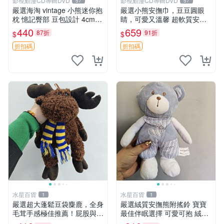
影視動漫CD專輯DVD
影視動漫CD專輯DVD
57
57
嚴選海淘 vintage 小熊迷你抱
嚴選小熊安撫巾，豆豆圓眼
枕 憶記臀部 豆包設計 4cm
睛，可愛又溫馨 超軟質安撫
高 推薦收藏 迷你豆包小熊、
巾，豆豆設計，哄睡好幫手
440
659
87折
91折
$
$
高臀部、豆袋抱枕
約克豆豆眼安撫巾 數碼豆豆
眼
折扣碼
折扣碼
水星百貨
水星百貨
1
1
嚴選超大蓬鬆豆袋麋鹿，全身
嚴選絨質安撫熊附搖鈴 寶寶
毛茸手感極佳推薦！屁股與四
最佳伴眠選擇 可愛可抱 絨毛
肢填充均勻，適合收藏與孩童
玩具 安撫熊 嬰兒用