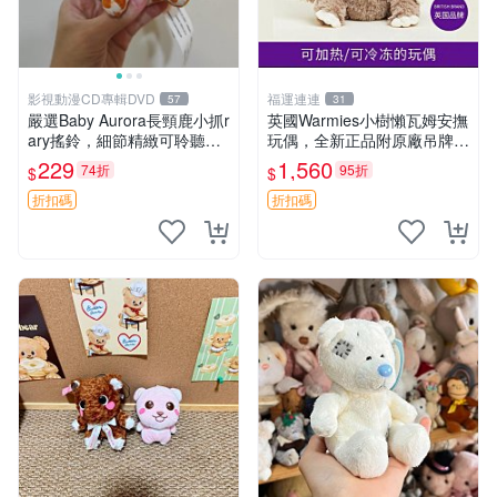
影視動漫CD專輯DVD
福運連連
57
31
嚴選Baby Aurora長頸鹿小抓r
英國Warmies小樹懶瓦姆安撫
ary搖鈴，細節精緻可聆聽清
玩偶，全新正品附原廠吊牌與
脆鈴音 軟萌可愛 定制紀念 金
防塵袋，內藏薰衣草可加熱，
229
1,560
74折
95折
$
$
屬搖鈴 新手媽咪推薦 長頸鹿
適合各個年齡層，冷暖兩用享
抓rary 搖鈴
受抱抱樂趣，不容錯過嚴選好
折扣碼
折扣碼
物 溫暖 冷感