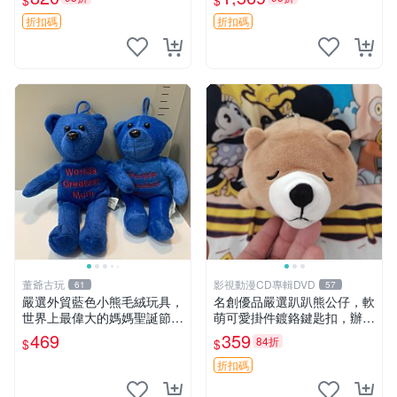
$
$
agano自嘲熊笑臉手玉，全新
親友。中古使用痕跡，手感依
未開封，發貨前視頻確認，四
然優良。 鬆熊 嬰熊 毛玩偶
折扣碼
折扣碼
川 重慶 內
董爺古玩
影視動漫CD專輯DVD
61
57
嚴選外貿藍色小熊毛絨玩具，
名創優品嚴選趴趴熊公仔，軟
世界上最偉大的媽媽聖誕節推
萌可愛掛件鍍鉻鍵匙扣，辦公
薦禮物 五角星 兒童玩具 母親
放松好選擇 趴趴熊 鍍鉻鍵匙
469
359
84折
$
$
節
扣 萬用掛件
折扣碼