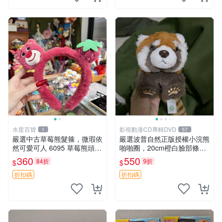
水星百貨
影視動漫CD專輯DVD
1
57
嚴選中古草莓熊髮箍，微瑕依
嚴選波普自然正版授權小浣熊
然可愛可人 6095 草莓熊頭飾
啪啪圈，20cm橙白臉部條紋
中古髮圈 熊寶 寶寶 娃娃熊髮
清晰，毛絨超萌贈品推薦。
360
550
84折
9折
$
$
箍 中古收藏 玩具髮夾
小浣熊 波普 圈環
折扣碼
折扣碼