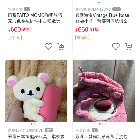
水星百貨
影視動漫CD專輯DVD
1
57
日系TAITO MOMO郵電熊巧
嚴選海淘Vintage Blue Nose
克力色卷毛掛件中古粉嫩玩偶
豆袋小熊，臀部與四肢俱全，
微瑕推薦 postpet momo 郵
坐高11公分，附原盒與吊牌
660
660
91折
91折
$
$
電熊 中古玩偶
收藏。藍鼻子小熊，值得擁有
玩具 憶熊
折扣碼
折扣碼
影視動漫CD專輯DVD
水星百貨
57
1
嚴選日本製熊妹玩具，柔軟實
嚴選可愛粉紅草莓熊手提包，