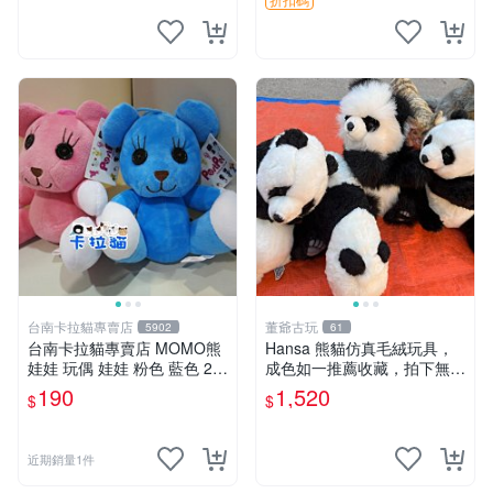
台南卡拉貓專賣店
董爺古玩
5902
61
台南卡拉貓專賣店 MOMO熊
Hansa 熊貓仿真毛絨玩具，
娃娃 玩偶 娃娃 粉色 藍色 2色
成色如一推薦收藏，拍下無疑
分售
心 熊貓 毛絨玩具 收藏
190
1,520
$
$
近期銷量1件