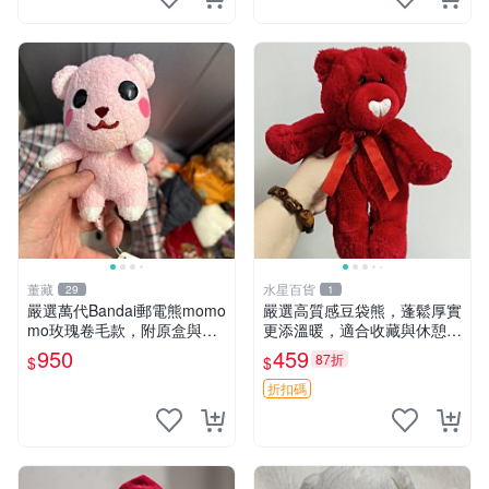
董藏
水星百貨
29
1
嚴選萬代Bandai郵電熊momo
嚴選高質感豆袋熊，蓬鬆厚實
mo玫瑰卷毛款，附原盒與吊
更添溫暖，適合收藏與休憩。
牌，粉嫩可愛入手即柔軟～
前胸填充飽滿，背部亦具優雅
950
459
87折
$
$
玫瑰卷毛 郵電熊 正品
設計。 豆袋熊 保暖 溫柔 蓬
松
折扣碼