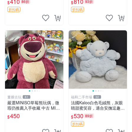
410
810
86折
93折
$
$
共賞。 麋鹿 豆袋 毛茸玩具
折扣碼
折扣碼
董爺古玩
福和二手市場
61
32
嚴選MINISO草莓熊玩偶，微
法國Kaloo白色毛絨熊，灰眼
瑕仍推薦入手收藏 中古 MINI
睛甜蜜笑容，適合安撫逗趣可
SO 草莓熊 玩具 收藏
愛，柔軟面料手感佳。14 白
450
530
89折
$
$
色安撫熊 毛絨玩具 寶寶逗樂
具
折扣碼