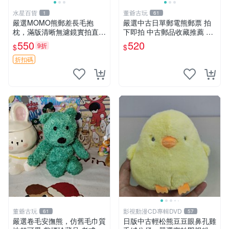
水星百貨
董爺古玩
1
61
嚴選MOMO熊郵差長毛抱
嚴選中古日單郵電熊郵票 拍
枕，滿版清晰無濾鏡實拍直
下即拍 中古郵品收藏推薦 郵
銷。每周新品到貨，不容錯
票 郵電熊 日本
550
520
9折
$
$
過！ 郵差熊 長毛 抱枕
折扣碼
董爺古玩
影視動漫CD專輯DVD
61
57
嚴選卷毛安撫熊，仿舊毛巾質
日版中古輕松熊豆豆眼鼻孔雞