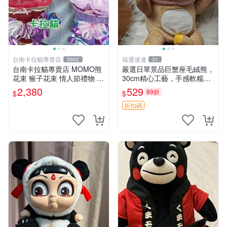
台南卡拉貓專賣店
福運連連
5902
31
台南卡拉貓專賣店 MOMO熊
嚴選日單景品巨蟹座毛絨熊，
花束 猴子花束 情人節禮物 二
30cm精心工藝，手感軟糯推
選一 可繡字 可今天寄明天到
薦收藏送人 巨蟹座 毛絨玩具
2,380
529
89折
$
$
精緻做工
折扣碼