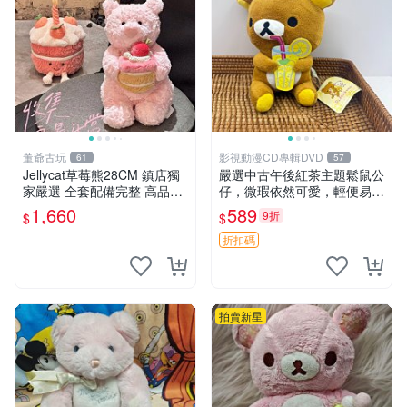
董爺古玩
影視動漫CD專輯DVD
61
57
Jellycat草莓熊28CM 鎮店獨
嚴選中古午後紅茶主題鬆鼠公
家嚴選 全套配備完整 高品質
仔，微瑕依然可愛，輕便易運
收藏好物 紋章 玩具熊 定制熊
送 二手收藏推薦 工廠直營 快
1,660
589
9折
$
$
遞到府 中古 玩偶 公仔
折扣碼
拍賣新星