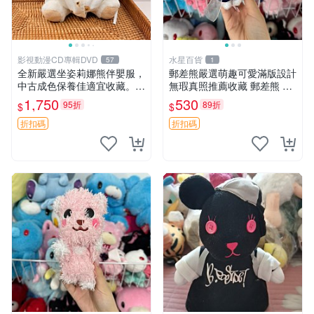
影視動漫CD專輯DVD
水星百貨
57
1
全新嚴選坐姿莉娜熊伴嬰服，
郵差熊嚴選萌趣可愛滿版設計
中古成色保養佳適宜收藏。無
無瑕真照推薦收藏 郵差熊 熊
盒子但品質完好，快速出貨。
抱枕 紅薯啵啵間
1,750
530
95折
89折
$
$
建議入手！ 中古 玩偶 滬漫
折扣碼
折扣碼