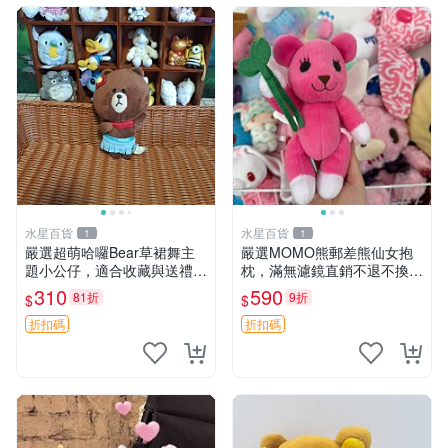
水星百貨
水星百貨
1
1
嚴選超萌哈囉Bear草裙舞主
嚴選MOMO熊郵差熊仙女抱
題小公仔，適合收藏與送禮 1
枕，滿無濾鏡直銷不退不換
00 克 哈囉Bear 草裙舞
經典造型可愛必備 紅薯啵啵
310
590
81折
9折
$
$
間抱枕 抱枕 時尚
折扣碼
折扣碼