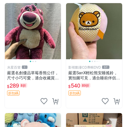
水星百貨
影視動漫CD專輯DVD
1
57
嚴選名創優品草莓香熊公仔，
嚴選SanX輕松熊安睡搖鈴，
尺寸小巧可愛，適合收藏賞玩
實拍圖可見，適合睡前伴侶，
30cm 玩具 公仔 草莓熊
Picks安撫好物 0325 懸吊 電
289
540
8折
89折
$
$
腦
折扣碼
折扣碼