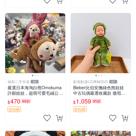
福和二手市場
影視動漫CD專輯DVD
32
57
嚴選日本海淘白熊Omokuma
Bieber比伯安撫綠色熊娃娃
許願娃娃，超萌可愛毛絨公仔
中古玩偶嚴選收藏款 微瑕輕
推薦收藏 白熊 Omokuma 毛
度使用 Bieber綠熊娃娃 中古
470
1,059
88折
95折
$
$
絨玩具 偽裝娃娃 玩具擺飾
玩偶 微瑕
折扣碼
折扣碼