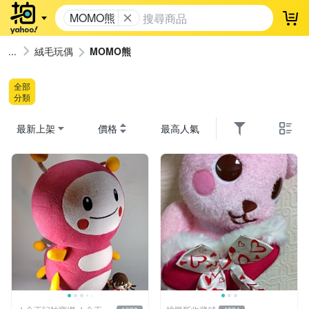
MOMO熊
登
絨毛玩偶
MOMO熊
全部
分類
最新上架
價格
最高人氣