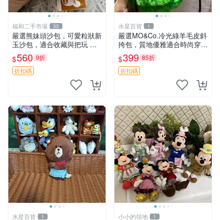
福和二手市場
水星百貨
33
1
嚴選熊妹頭沙包，可愛粒狀新
嚴選MO&Co.冷光綠羊毛皮斜
玉沙包，適合收藏與把玩 熊
挎包，質地優雅適合時尚穿搭
妹 沙包 玉石
冷光綠 皮包 斜挎包
560
399
9折
85折
$
$
折扣碼
折扣碼
水星百貨
小小的領地
1
1