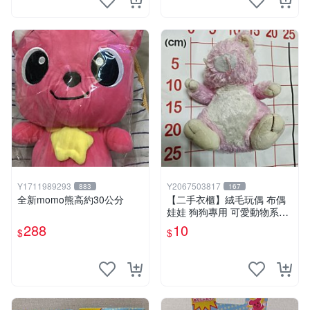
Y1711989293
Y2067503817
883
167
全新momo熊高約30公分
【二手衣櫃】絨毛玩偶 布偶
娃娃 狗狗專用 可愛動物系列
耐咬耐磨玩具 玩偶 粉紅熊寵
288
10
$
$
物玩具 1120929