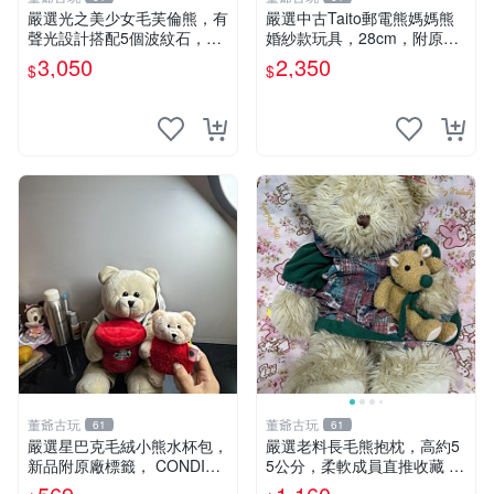
嚴選光之美少女毛芙倫熊，有
嚴選中古Taito郵電熊媽媽熊
聲光設計搭配5個波紋石，成
婚紗款玩具，28cm，附原
色完美如圖。爽快附電池，讓
盒，保存極佳實拍，婚紗細節
3,050
2,350
$
$
愛心不打折扣。 光之美少女
清晰可見，偶像收藏推薦 婚
毛芙倫熊 波紋石 有聲光
紗小花 玩具 模型
董爺古玩
董爺古玩
61
61
嚴選星巴克毛絨小熊水杯包，
嚴選老料長毛熊抱枕，高約5
新品附原廠標籤， CONDITI
5公分，柔軟成員直推收藏 長
ON 良好，詳情請參閱商品圖
毛熊 柔軟熊抱枕 55公分