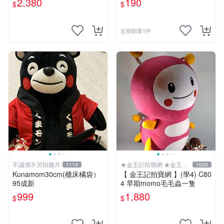
2,380
190
$
$
近期銷量1件
不議價不另拍圖片
★金王記拍寶網 ★金王記
1114
1639
拍寶趣
Kunamom30cm(櫃床橘袋）
【 金王記拍寶網 】(學4) C80
95成新
4 早期momo毛毛蟲一隻
999
1,880
$
$