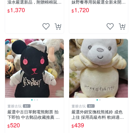
澡水嚴選新品，附贈棉棉鼠媽
妹野餐專用裝嚴選全新未開
媽與嬰兒及配件。-paper盒
封，包含兩組大童款紙盒裝，
1,370
1,720
$
$
裝，輕便設計方便攜帶。 棉
適合收藏與分享。 餅乾熊兄
棉鼠 棉玩 公仔
妹、野餐、收藏
董爺古玩
董爺古玩
61
61
嚴選中古日單郵電熊郵票 拍
嚴選外銷安撫枕熊搖鈴 成色
下即拍 中古郵品收藏推薦 郵
上佳 採用高級布料 軟綿適合
票 郵電熊 日本
收藏 安心選購 安撫枕 熊玩具
520
439
$
$
搖鈴