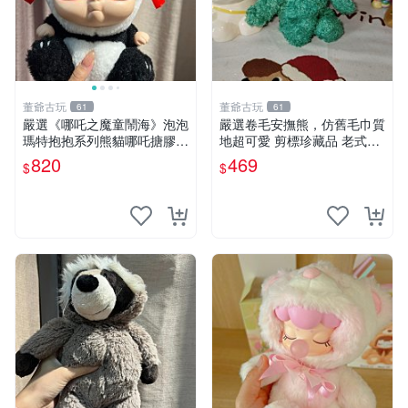
董爺古玩
董爺古玩
61
61
嚴選《哪吒之魔童鬧海》泡泡
嚴選卷毛安撫熊，仿舊毛巾質
瑪特抱抱系列熊貓哪吒搪膠臉
地超可愛 剪標珍藏品 老式毛
毛絨， STATE：如圖顯示 哪
巾質地 安撫熊 款式
820
469
$
$
吒 毛絨公仔 泡泡瑪特