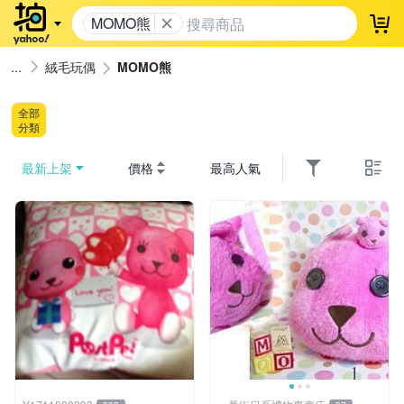
MOMO熊
登
絨毛玩偶
MOMO熊
全部
分類
最新上架
價格
最高人氣