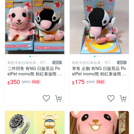
彩虹牛的日本玩具，可7取
彩虹牛的日本玩具，可7取
825
825
付
付
二件同售 有NG 日版景品 Po
單售 企鵝 有NG 日版景品 Po
stPet momo熊 粉紅泰迪熊 妹
stPet momo熊 粉紅泰迪熊 娃
妹 comomo 企鵝 娃娃 布偶
娃 布偶 手指頭 娃娃
350
175
$600
59折
$300
59折
$
$
手指頭 娃娃