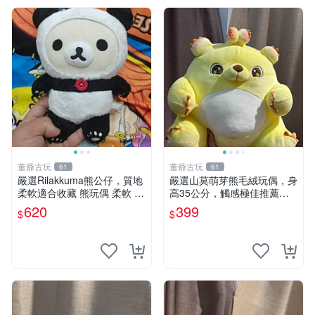
董爺古玩
董爺古玩
61
61
嚴選Rilakkuma熊公仔，質地
嚴選山莫萌芽熊毛絨玩偶，身
柔軟適合收藏 熊玩偶 柔軟 公
高35公分，觸感極佳推薦收
仔 收藏
藏 萌芽熊 毛絨玩偶 串珠玩偶
620
399
$
$