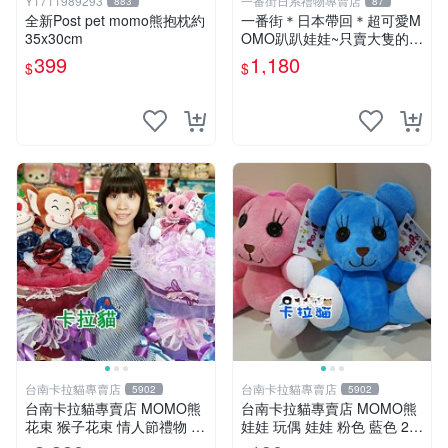
Y1711989293
一番街日系禮物專賣店
883
87
全新Post pet momo熊抱枕約
一番街＊日本帶回＊超可愛M
35x30cm
OMO趴趴娃娃~只賣大隻的1
號~單隻價～生日禮物
399
1,180
$
$
台南卡拉貓專賣店
台南卡拉貓專賣店
5902
5902
台南卡拉貓專賣店 MOMO熊
台南卡拉貓專賣店 MOMO熊
花束 猴子花束 情人節禮物 二
娃娃 玩偶 娃娃 粉色 藍色 2色
選一 可繡字 可今天寄明天到
分售