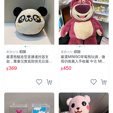
董爺古玩
董爺古玩
61
61
嚴選熊貓造型直播遙控器支
嚴選MINISO草莓熊玩偶，微
架，重量沉實底部填充豆袋，
瑕仍推薦入手收藏 中古 MINI
手機遙控器最佳架設選擇推薦
SO 草莓熊 玩具 收藏
369
450
$
$
直播遙控器支架 毛絨玩具 支
架架設