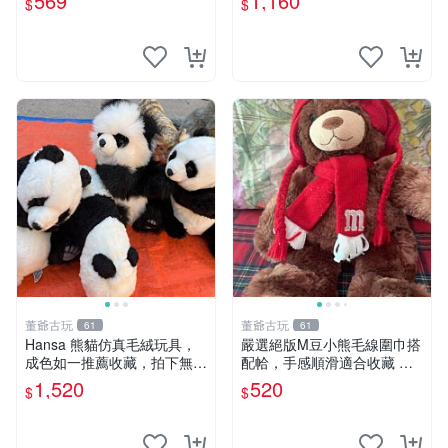
569
1,160
$
$
片。 星巴克 毛絨小熊 水杯包
董爺古玩
董爺古玩
61
61
Hansa 熊貓仿真毛絨玩具，
嚴選絕版M豆小熊毛線圍巾搭
成色如一推薦收藏，拍下無疑
配帢，手感順滑適合收藏 絕
心 熊貓 毛絨玩具 收藏
版M豆小熊、圍巾、毛線帢
1,520
520
$
$
經典好搭