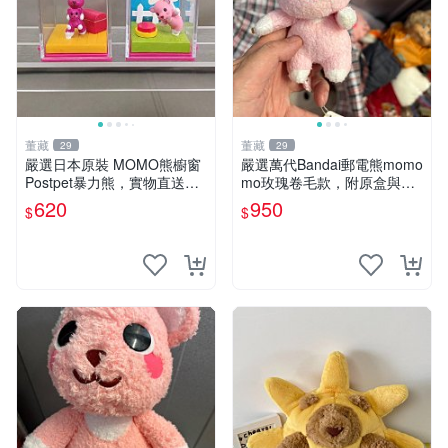
董藏
董藏
29
29
嚴選日本原裝 MOMO熊櫥窗
嚴選萬代Bandai郵電熊momo
Postpet暴力熊，實物直送新
mo玫瑰卷毛款，附原盒與吊
臺灣。MOMO熊 暴力熊 熊貓
牌，粉嫩可愛入手即柔軟～
620
950
$
$
櫥窗
玫瑰卷毛 郵電熊 正品