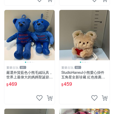
董爺古玩
董爺古玩
61
61
嚴選外貿藍色小熊毛絨玩具，
StudioHaneul小熊愛心掛件
世界上最偉大的媽媽聖誕節推
五角星全新珍藏 紅色推薦收
薦禮物 五角星 兒童玩具 母親
藏 玩具掛飾 掛件 新品
469
459
$
$
節