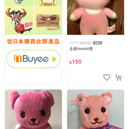
Y1711989293
883
全新momo熊
150
$