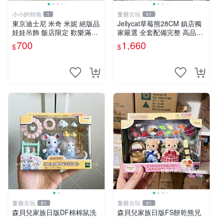
小小的領地
董爺古玩
1
61
東京迪士尼 米奇 米妮 絕版品
Jellycat草莓熊28CM 鎮店獨
娃娃吊飾 飯店限定 歡樂滿人
家嚴選 全套配備完整 高品質
間 復活節
收藏好物 紋章 玩具熊 定制熊
700
1,660
$
$
董爺古玩
董爺古玩
61
61
森貝兒家族日版DF棉棉鼠洗
森貝兒家族日版FS餅乾熊兄