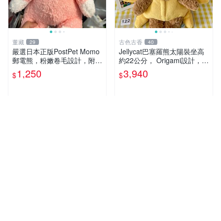
董藏
古色古香
29
40
嚴選日本正版PostPet Momo
Jellycat巴塞羅熊太陽裝坐高
郵電熊，粉嫩卷毛設計，附原
約22公分， Origami設計，來
裝包裝與吊牌，超Recomme
自越南。嚴選 Recommendat
1,250
3,940
$
$
nded收藏品 1095 玩偶 包裝
ion！巴塞羅、 Origami熊、J
elly