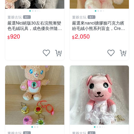
董爺古玩
董爺古玩
61
61
嚴選Nici絕版30左右浣熊漸變
嚴選來nanci搪膠臉巧克力繽
色毛絨玩具，成色優良伴隨原
紛毛絨小熊系列盲盒，Crea
廠牌標 浣熊 玩具 毛絨
my櫻花巧藝盲盒 隱藏款Crea
920
2,050
$
$
my櫻花巧藝 嬰熊盲盒娃娃 樂
趣盲盒
董爺古玩
董爺古玩
61
61