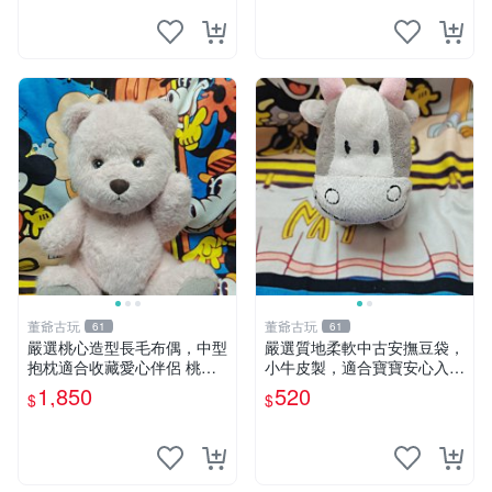
董爺古玩
董爺古玩
61
61
嚴選桃心造型長毛布偶，中型
嚴選質地柔軟中古安撫豆袋，
抱枕適合收藏愛心伴侶 桃心
小牛皮製，適合寶寶安心入
抱枕 布娃娃 猛咬布偶
眠。 安撫豆袋 小牛皮 寶寶安
1,850
520
$
$
撫