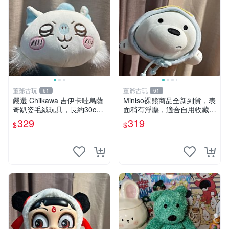
董爺古玩
董爺古玩
61
61
嚴選 Chiikawa 吉伊卡哇烏薩
Miniso裸熊商品全新到貨，表
奇趴姿毛絨玩具，長約30c
面稍有浮塵，適合自用收藏嚴
m，質地超軟適合收藏 烏薩
選款。 裸熊 商品 裸熊玩偶
329
319
$
$
奇 Chiikawa 毛絨 超軟