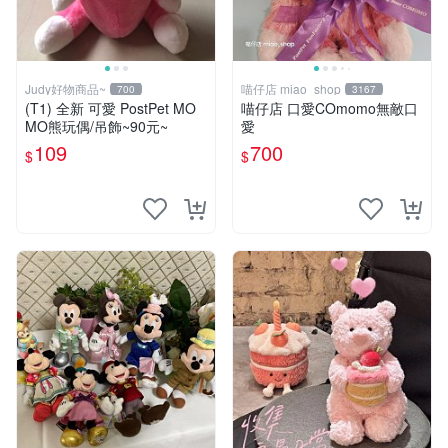
Judy好物商品~
喵仔店 miao_shop
700
3167
(T1) 全新 可愛 PostPet MO
喵仔店 口愛COmomo無敵口
MO熊玩偶/吊飾~90元~
愛
109
700
$
$