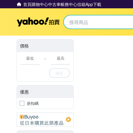
首頁
購物中心
中古車
帳務中心
信箱
App下載
Yahoo拍賣
價格
-
確定
優惠
折扣碼