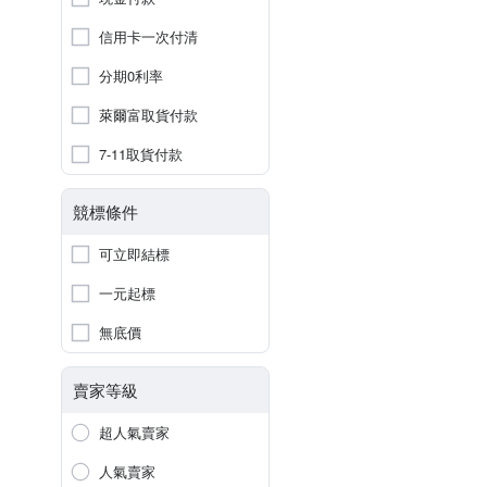
信用卡一次付清
分期0利率
萊爾富取貨付款
7-11取貨付款
競標條件
可立即結標
一元起標
無底價
賣家等級
超人氣賣家
人氣賣家