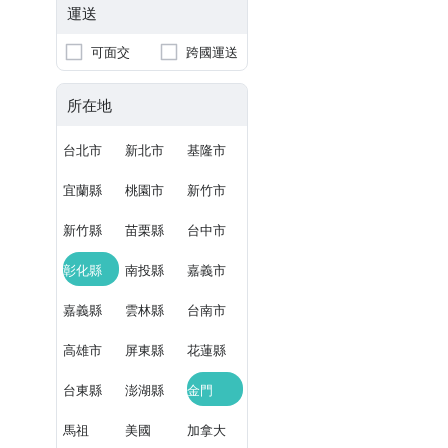
運送
可面交
跨國運送
所在地
台北市
新北市
基隆市
宜蘭縣
桃園市
新竹市
新竹縣
苗栗縣
台中市
彰化縣
南投縣
嘉義市
嘉義縣
雲林縣
台南市
高雄市
屏東縣
花蓮縣
台東縣
澎湖縣
金門
馬祖
美國
加拿大