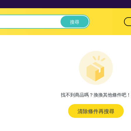
搜尋
找不到商品嗎？換換其他條件吧！
清除條件再搜尋