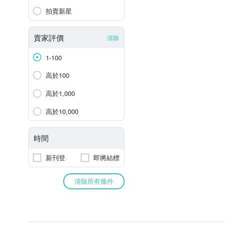
拍賣新星
賣家評價
清除
1-100
高於100
高於1,000
高於10,000
時間
新刊登
即將結標
清除所有條件