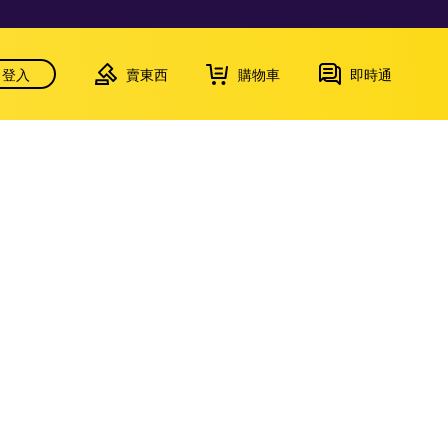
登入
賣東西
購物車
即時通