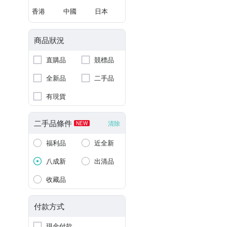
香港
中國
日本
商品狀況
直購品
競標品
全新品
二手品
有現貨
二手品條件
清除
NEW
福利品
近全新
八成新
出清品
收藏品
付款方式
現金付款