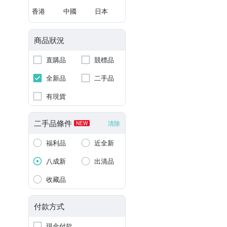
香港
中國
日本
商品狀況
直購品
競標品
全新品
二手品
有現貨
二手品條件
清除
NEW
福利品
近全新
八成新
出清品
收藏品
付款方式
現金付款