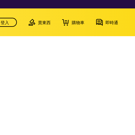
登入
賣東西
購物車
即時通