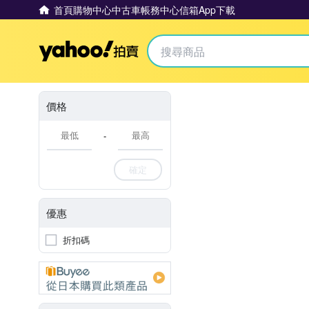
首頁
購物中心
中古車
帳務中心
信箱
App下載
Yahoo拍賣
價格
-
確定
優惠
折扣碼