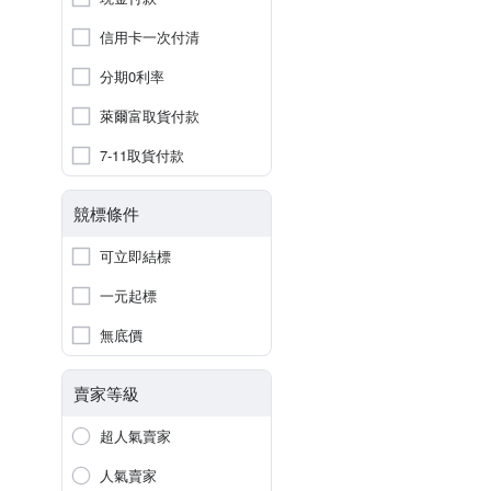
信用卡一次付清
分期0利率
萊爾富取貨付款
7-11取貨付款
競標條件
可立即結標
一元起標
無底價
賣家等級
超人氣賣家
人氣賣家