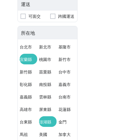
運送
可面交
跨國運送
所在地
台北市
新北市
基隆市
宜蘭縣
桃園市
新竹市
新竹縣
苗栗縣
台中市
彰化縣
南投縣
嘉義市
嘉義縣
雲林縣
台南市
高雄市
屏東縣
花蓮縣
台東縣
澎湖縣
金門
馬祖
美國
加拿大