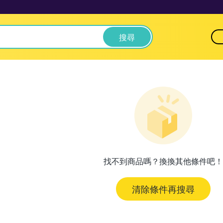
搜尋
找不到商品嗎？換換其他條件吧！
清除條件再搜尋