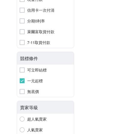
信用卡一次付清
分期0利率
萊爾富取貨付款
7-11取貨付款
競標條件
可立即結標
一元起標
無底價
賣家等級
超人氣賣家
人氣賣家