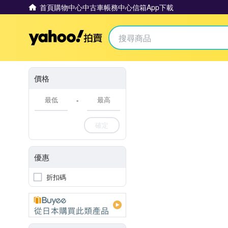
首頁
購物中心
中古車
帳務中心
信箱
App下載
Yahoo拍賣
價格
-
確定
優惠
折扣碼