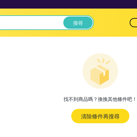
搜尋
找不到商品嗎？換換其他條件吧！
清除條件再搜尋