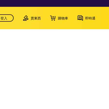
登入
賣東西
購物車
即時通