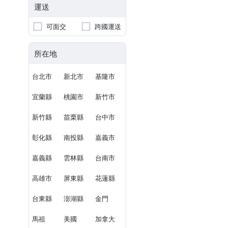
運送
可面交
跨國運送
所在地
台北市
新北市
基隆市
宜蘭縣
桃園市
新竹市
新竹縣
苗栗縣
台中市
彰化縣
南投縣
嘉義市
嘉義縣
雲林縣
台南市
高雄市
屏東縣
花蓮縣
台東縣
澎湖縣
金門
馬祖
美國
加拿大