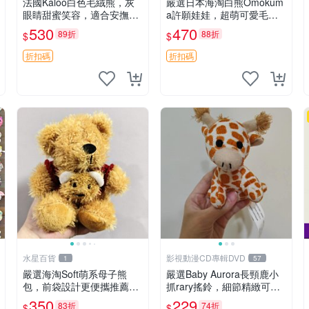
法國Kaloo白色毛絨熊，灰
嚴選日本海淘白熊Omokum
眼睛甜蜜笑容，適合安撫逗
a許願娃娃，超萌可愛毛絨
趣可愛，柔軟面料手感佳。
公仔推薦收藏 白熊 Omoku
530
470
89折
88折
$
$
14 白色安撫熊 毛絨玩具 寶
ma 毛絨玩具 偽裝娃娃 玩具
寶逗樂具
擺飾
折扣碼
折扣碼
水星百貨
影視動漫CD專輯DVD
1
57
嚴選海淘Soft萌系母子熊
嚴選Baby Aurora長頸鹿小
包，前袋設計更便攜推薦收
抓rary搖鈴，細節精緻可聆
藏 母子熊 軟綿綿 包包
聽清脆鈴音 軟萌可愛 定制
350
229
83折
74折
$
$