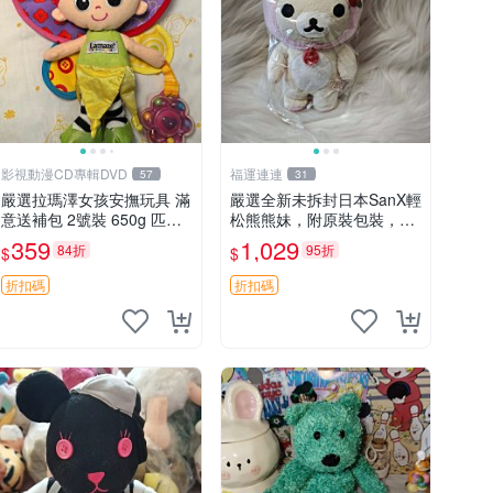
影視動漫CD專輯DVD
福運連連
57
31
嚴選拉瑪澤女孩安撫玩具 滿
嚴選全新未拆封日本SanX輕
意送補包 2號裝 650g 匹配
松熊熊妹，附原裝包裝，毛
嬰幼童舒壓好伴侶 女孩專用
絨質地極佳，細膩可愛，推
359
1,029
84折
95折
$
$
安心選擇 安撫玩偶 衝包 玩
薦收藏兼送禮，適合女性好
具
友或家人，限量釋出。鬆
折扣碼
折扣碼
熊、熊玩偶、收藏品