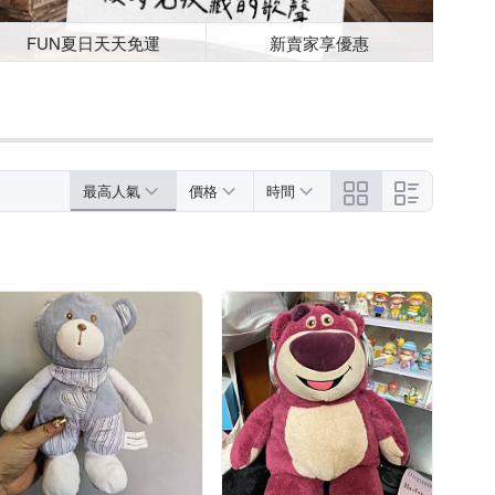
FUN夏日天天免運
新賣家享優惠
最高人氣
價格
時間