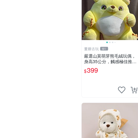
董爺古玩
61
嚴選山莫萌芽熊毛絨玩偶，
身高35公分，觸感極佳推薦
收藏 萌芽熊 毛絨玩偶 串珠
399
$
玩偶