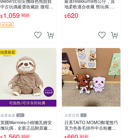
Bieber比伯安撫綠色熊娃娃
嚴選Rilakkuma熊公仔，質
中古玩偶嚴選收藏款 微瑕輕
地柔軟適合收藏 熊玩偶 柔
度使用 Bieber綠熊娃娃 中
軟 公仔 收藏
1,059
620
95折
$
$
古玩偶 微瑕
折扣碼
拍賣新星
福運連連
水星百貨
31
1
英國Warmies小樹懶瓦姆安
日系TAITO MOMO郵電熊巧
撫玩偶，全新正品附原廠吊
克力色卷毛掛件中古粉嫩玩
牌與防塵袋，內藏薰衣草可
偶微瑕推薦 postpet momo
1,560
660
95折
91折
$
$