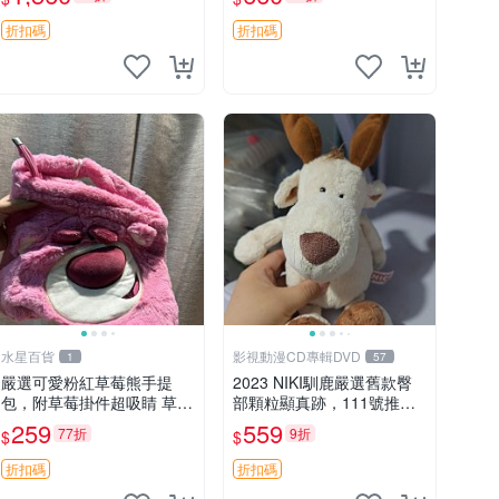
加熱，適合各個年齡層，冷
郵電熊 中古玩偶
暖兩用享受抱抱樂趣，不容
折扣碼
折扣碼
錯過嚴選好物 溫暖 冷感
水星百貨
影視動漫CD專輯DVD
1
57
嚴選可愛粉紅草莓熊手提
2023 NIKI馴鹿嚴選舊款臀
包，附草莓掛件超吸睛 草莓
部顆粒顯真跡，111號推薦
熊手提包 草莓掛件 可愛port
珍藏品 馴鹿 舊款 尾巴顆粒
259
559
77折
9折
$
$
unese
折扣碼
折扣碼