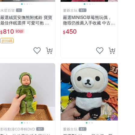
水星百貨
董爺古玩
1
61
嚴選絨質安撫熊附搖鈴 寶寶
嚴選MINISO草莓熊玩偶，
最佳伴眠選擇 可愛可抱 絨
微瑕仍推薦入手收藏 中古 M
毛玩具 安撫熊 嬰兒用
INISO 草莓熊 玩具 收藏
810
450
93折
$
$
折扣碼
影視動漫CD專輯DVD
董爺古玩
57
61