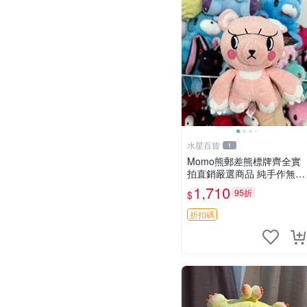
水星百貨
1
Momo熊郵差熊標牌齊全實
拍直銷嚴選商品 純手作無修
圖可收藏 郵差熊 Momo熊
1,710
95折
$
標牌 商品
折扣碼