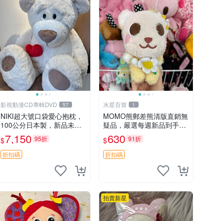
影視動漫CD專輯DVD
水星百貨
57
1
NIKI超大號口袋愛心抱枕，
MOMO熊郵差熊清版直銷無
100公分日本製，新品未拆
疑品，嚴選每週新品到手。
封 胖嘟嘟收藏推薦 愛心抱
紅薯啵啵鮮果間 郵差熊 清
7,150
630
95折
91折
$
$
枕 日本 抱枕
版 紅薯啵啵間
折扣碼
折扣碼
拍賣新星