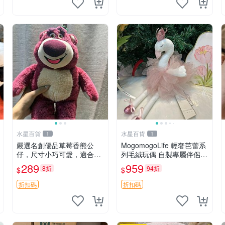
水星百貨
水星百貨
1
1
嚴選名創優品草莓香熊公
MogomogoLife 輕奢芭蕾系
仔，尺寸小巧可愛，適合收
列毛絨玩偶 自製專屬伴侶
藏賞玩 30cm 玩具 公仔 草
帶標牌全新成色 芭蕾系列
289
959
8折
94折
$
$
莓熊
毛絨玩偶 安撫玩具 新款上
架
折扣碼
折扣碼