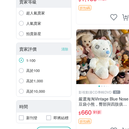
賣家等級
折扣碼
超人氣賣家
人氣賣家
拍賣新星
賣家評價
清除
1-100
高於100
高於1,000
高於10,000
影視動漫CD專輯DVD
57
嚴選海淘Vintage Blue Nose
豆袋小熊，臀部與四肢俱
時間
全，坐高11公分，附原盒與
660
91折
$
吊牌收藏。藍鼻子小熊，值
新刊登
即將結標
得擁有 玩具 憶熊
折扣碼