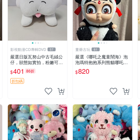
影視動漫CD專輯DVD
董爺古玩
57
61
嚴選日版瓦努山中古毛絨公
嚴選《哪吒之魔童鬧海》泡
仔，狀態如實拍，粉嫩可愛
泡瑪特抱抱系列熊貓哪吒搪
粉絲必備。中古珍藏保管精
膠臉毛絨， STATE：如圖顯
401
820
86折
$
$
細，紙箱氣泡膜包裝妥帖送
示 哪吒 毛絨公仔 泡泡瑪特
達。 中古玩偶 玩具 毛絨公
折扣碼
仔