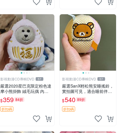
影視動漫CD專輯DVD
影視動漫CD專輯DVD
57
57
嚴選2020星巴克限定粉色達
嚴選SanX輕松熊安睡搖鈴，
摩小熊掛飾 絨毛玩偶 內裡
實拍圖可見，適合睡前伴
小熊 可愛 御用伴侶 默認微
侶， Picks安撫好物 0325
359
540
84折
89折
$
$
暇 售後自理 小熊掛飾 星巴
懸吊 電腦
克 限量版
折扣碼
折扣碼