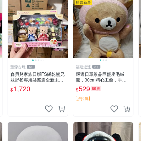
拍賣新星
董爺古玩
福運連連
61
31
森貝兒家族日版FS餅乾熊兄
嚴選日單景品巨蟹座毛絨
妹野餐專用裝嚴選全新未開
熊，30cm精心工藝，手感
封，包含兩組大童款紙盒
軟糯推薦收藏送人 巨蟹座
1,720
529
89折
$
$
裝，適合收藏與分享。 餅乾
毛絨玩具 精緻做工
熊兄妹、野餐、收藏
折扣碼