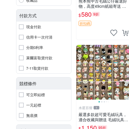
收藏品
熊本熊中古毛絨公仔嚴選好
物，高度49cm紙箱寄送 熊
本熊 中古 毛絨公仔
580
9折
$
付款方式
折扣碼
現金付款
信用卡一次付清
分期0利率
萊爾富取貨付款
7-11取貨付款
競標條件
可立即結標
一元起標
水星百貨
1
嚴選多款超可愛毛絨玩具，
無底價
適合收藏與贈送 毛絨玩具、
抱枕、公仔
1,150
95折
$