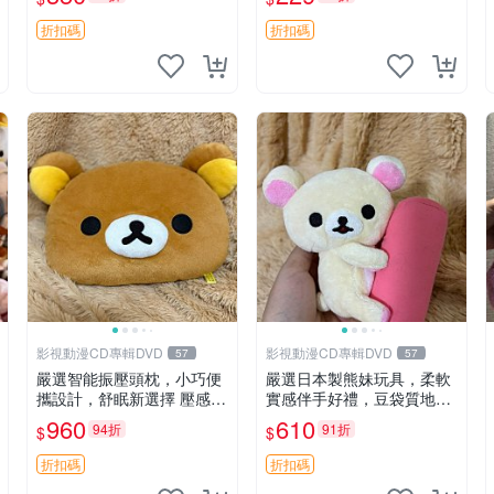
紀念 金屬搖鈴 新手媽咪推
薦 長頸鹿 抓rary 搖鈴
折扣碼
折扣碼
影視動漫CD專輯DVD
影視動漫CD專輯DVD
57
57
嚴選智能振壓頭枕，小巧便
嚴選日本製熊妹玩具，柔軟
攜設計，舒眠新選擇 壓感震
實感伴手好禮，豆袋質地手
動頭枕 確切尺寸 小巧便攜
感佳，抱枕小熊 recom 推薦
960
610
94折
91折
$
$
白色豆袋 玩具
折扣碼
折扣碼