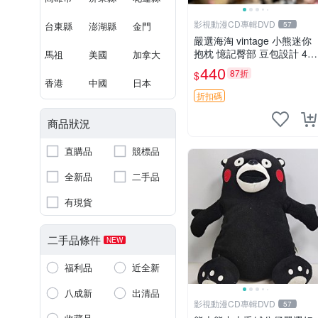
影視動漫CD專輯DVD
台東縣
澎湖縣
金門
57
嚴選海淘 vintage 小熊迷你
抱枕 憶記臀部 豆包設計 4c
馬祖
美國
加拿大
m 高 推薦收藏 迷你豆包小
440
87折
$
熊、高臀部、豆袋抱枕
香港
中國
日本
折扣碼
商品狀況
直購品
競標品
全新品
二手品
有現貨
二手品條件
NEW
福利品
近全新
八成新
出清品
影視動漫CD專輯DVD
57