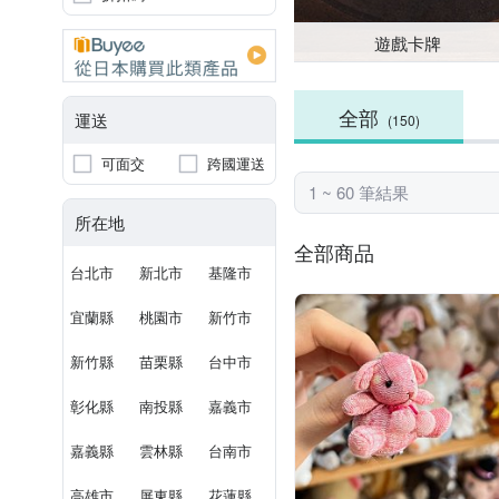
遊戲卡牌
全部
運送
(150)
可面交
跨國運送
1 ~ 60 筆結果
所在地
全部商品
台北市
新北市
基隆市
宜蘭縣
桃園市
新竹市
新竹縣
苗栗縣
台中市
彰化縣
南投縣
嘉義市
嘉義縣
雲林縣
台南市
高雄市
屏東縣
花蓮縣