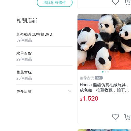
清除所有條件
相關店鋪
影視動漫CD專輯DVD
59件商品
水星百貨
29件商品
董爺古玩
25件商品
董爺古玩
61
Hansa 熊貓仿真毛絨玩具，
成色如一推薦收藏，拍下無
更多店舖
疑心 熊貓 毛絨玩具 收藏
1,520
$