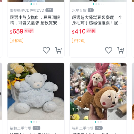
影視動漫CD專輯DVD
水星百貨
57
1
嚴選小熊安撫巾，豆豆圓眼
嚴選超大蓬鬆豆袋麋鹿，全
睛，可愛又溫馨 超軟質安撫
身毛茸手感極佳推薦！屁股
巾，豆豆設計，哄睡好幫手
與四肢填充均勻，適合收藏
659
410
91折
86折
$
$
約克豆豆眼安撫巾 數碼豆豆
與孩童共賞。 麋鹿 豆袋 毛
眼
茸玩具
折扣碼
折扣碼
福和二手市場
福和二手市場
32
32