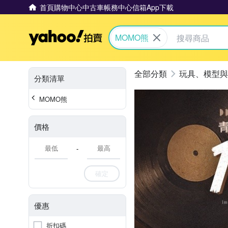
首頁
購物中心
中古車
帳務中心
信箱
App下載
Yahoo拍賣
MOMO熊
玩具、模型與
分類清單
MOMO熊
價格
-
確定
優惠
折扣碼