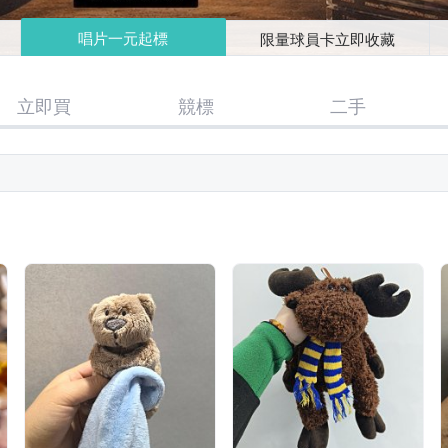
唱片一元起標
限量球員卡立即收藏
立即買
競標
二手