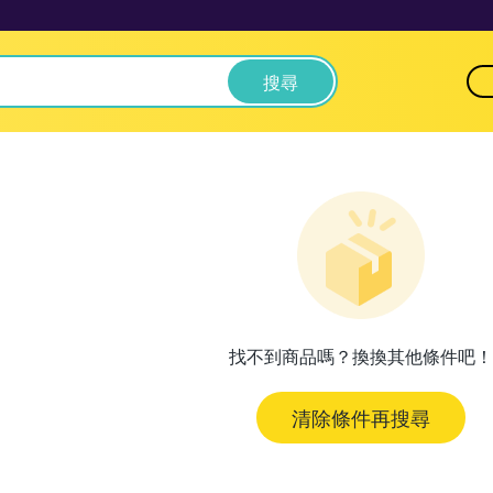
搜尋
找不到商品嗎？換換其他條件吧！
清除條件再搜尋