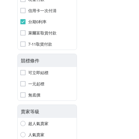
信用卡一次付清
分期0利率
萊爾富取貨付款
7-11取貨付款
競標條件
可立即結標
一元起標
無底價
賣家等級
超人氣賣家
人氣賣家