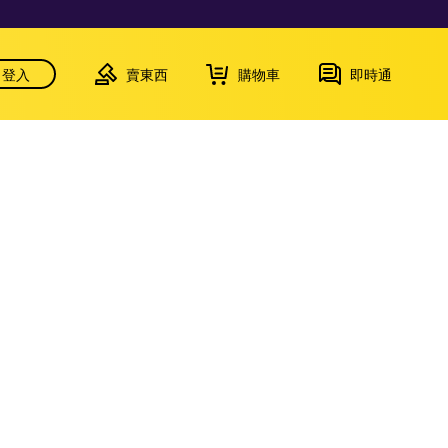
登入
賣東西
購物車
即時通