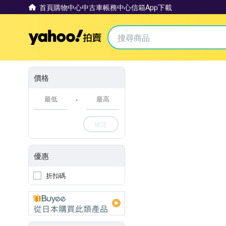
首頁
購物中心
中古車
帳務中心
信箱
App下載
Yahoo拍賣
價格
-
確定
優惠
折扣碼