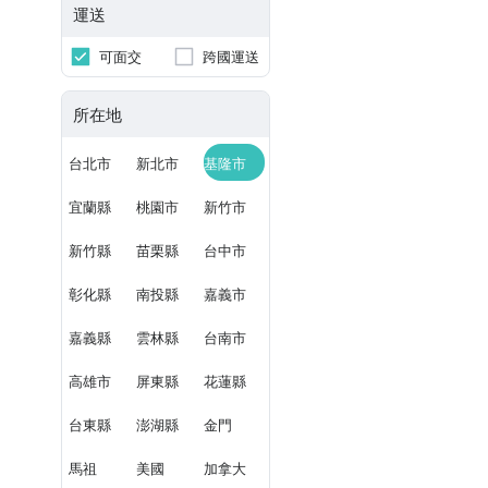
運送
可面交
跨國運送
所在地
台北市
新北市
基隆市
宜蘭縣
桃園市
新竹市
新竹縣
苗栗縣
台中市
彰化縣
南投縣
嘉義市
嘉義縣
雲林縣
台南市
高雄市
屏東縣
花蓮縣
台東縣
澎湖縣
金門
馬祖
美國
加拿大