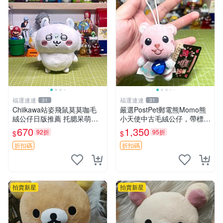
福運連連
福運連連
31
31
Chiikawa站姿飛鼠莫莫咖毛
嚴選PostPet郵電熊Momo熊
絨公仔日版推薦 托腮呆萌可
小天使中古毛絨公仔，帶標牌
愛 15cm豆袋底部 當代嚴選
保存完好。絕版稀有少見收藏
670
1,350
92折
95折
$
$
毛絨玩具 公仔 莫莫卡 像人
品，微瑕可接受，狀態如圖。
所見即所得，毛絨精品嚴選推
折扣碼
折扣碼
薦。 中古收藏
拍賣新星
拍賣新星