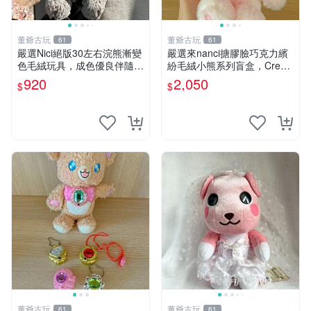
董爺古玩
董爺古玩
61
61
嚴選Nici絕版30左右浣熊漸變
嚴選來nanci搪膠臉巧克力繽
色毛絨玩具，成色優良伴隨原
紛毛絨小熊系列盲盒，Crea
廠牌標 浣熊 玩具 毛絨
my櫻花巧藝盲盒 隱藏款Crea
920
2,050
$
$
my櫻花巧藝 嬰熊盲盒娃娃 樂
趣盲盒
董爺古玩
董爺古玩
61
61