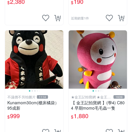
2,380
190
$
$
近期銷量1件
不議價不另拍圖片
★金王記拍寶網 ★金王記
1114
1639
拍寶趣
Kunamom30cm(櫃床橘袋）
【 金王記拍寶網 】(學4) C80
95成新
4 早期momo毛毛蟲一隻
999
1,880
$
$