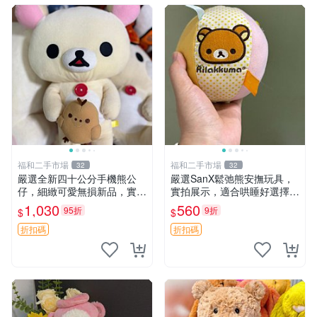
福和二手市場
福和二手市場
32
32
嚴選全新四十公分手機熊公
嚴選SanX鬆弛熊安撫玩具，
仔，細緻可愛無損新品，實拍
實拍展示，適合哄睡好選擇
展現萌趣風采 潘朵拉 熊抱枕
電腦玩具 安撫用品
1,030
560
95折
9折
$
$
折扣碼
折扣碼