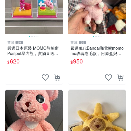
董藏
董藏
29
29
嚴選日本原裝 MOMO熊櫥窗
嚴選萬代Bandai郵電熊momo
Postpet暴力熊，實物直送新
mo玫瑰卷毛款，附原盒與吊
臺灣。MOMO熊 暴力熊 熊貓
牌，粉嫩可愛入手即柔軟～
620
950
$
$
櫥窗
玫瑰卷毛 郵電熊 正品