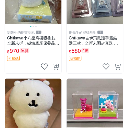
劉先生的挖寶基地
劉先生的挖寶基地
1
1
Chiikawa小八坐肩磁吸抱枕
Chiikawa吉伊飛鼠護手霜厳
全新未拆，磁鐵底座保養品專
選三款，全新未開封直送 飛
用 磁鐵 磁吸 抱枕
鼠 護手霜 吉伊三款 新貨
970
580
94折
9折
$
$
折扣碼
折扣碼