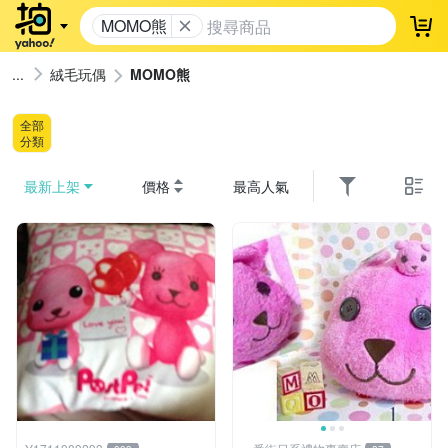
MOMO熊
登
絨毛玩偶
MOMO熊
全部
分類
最新上架
價格
最高人氣