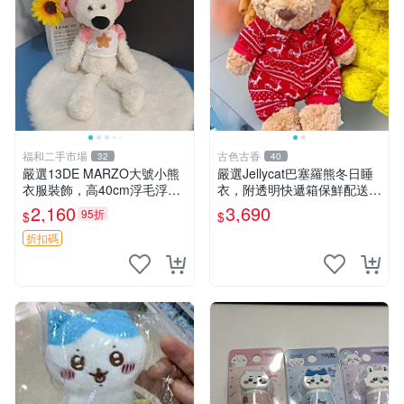
福和二手市場
古色古香
32
40
嚴選13DE MARZO大號小熊
嚴選Jellycat巴塞羅熊冬日睡
衣服裝飾，高40cm浮毛浮
衣，附透明快遞箱保鮮配送，
灰，詳觀後再拍。二手收藏請
童趣可愛可收藏 巴塞羅熊 睡
2,160
3,690
95折
$
$
珍惜。 13DE MARZO 二手
衣 透明袋
小熊 衣服裝飾
折扣碼