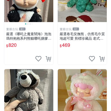
董爺古玩
董爺古玩
61
61
嚴選《哪吒之魔童鬧海》泡泡
嚴選卷毛安撫熊，仿舊毛巾質
瑪特抱抱系列熊貓哪吒搪膠臉
地超可愛 剪標珍藏品 老式毛
毛絨， STATE：如圖顯示 哪
巾質地 安撫熊 款式
820
469
$
$
吒 毛絨公仔 泡泡瑪特