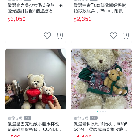
嚴選光之美少女毛芙倫熊，有
嚴選中古Taito郵電熊媽媽熊
聲光設計搭配5個波紋石，成
婚紗款玩具，28cm，附原
色完美如圖。爽快附電池，讓
盒，保存極佳實拍，婚紗細節
3,050
2,350
$
$
愛心不打折扣。 光之美少女
清晰可見，偶像收藏推薦 婚
毛芙倫熊 波紋石 有聲光
紗小花 玩具 模型
董爺古玩
董爺古玩
61
61
嚴選星巴克毛絨小熊水杯包，
嚴選老料長毛熊抱枕，高約5
新品附原廠標籤， CONDITI
5公分，柔軟成員直推收藏 長
ON 良好，詳情請參閱商品圖
毛熊 柔軟熊抱枕 55公分