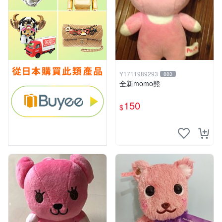
Y1711989293
883
全新momo熊
150
$