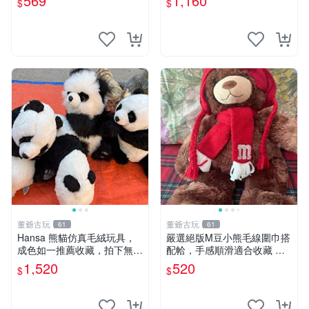
569
1,160
$
$
片。 星巴克 毛絨小熊 水杯包
董爺古玩
董爺古玩
61
61
Hansa 熊貓仿真毛絨玩具，
嚴選絕版M豆小熊毛線圍巾搭
成色如一推薦收藏，拍下無疑
配帢，手感順滑適合收藏 絕
心 熊貓 毛絨玩具 收藏
版M豆小熊、圍巾、毛線帢
1,520
520
$
$
經典好搭