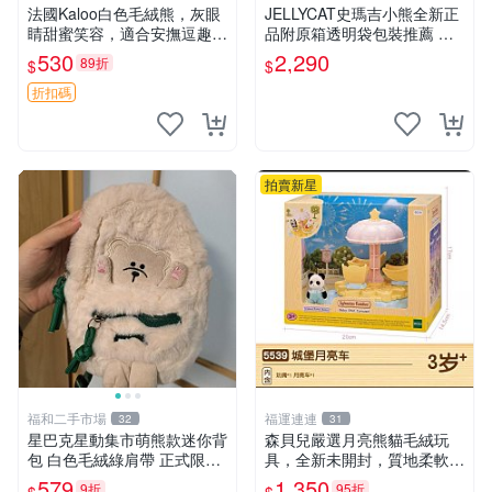
法國Kaloo白色毛絨熊，灰眼
JELLYCAT史瑪吉小熊全新正
睛甜蜜笑容，適合安撫逗趣可
品附原箱透明袋包裝推薦 透
愛，柔軟面料手感佳。14 白
明袋 包裝盒 史瑪吉小熊
530
2,290
89折
$
$
色安撫熊 毛絨玩具 寶寶逗樂
具
折扣碼
拍賣新星
福和二手市場
福運連連
32
31
星巴克星動集市萌熊款迷你背
森貝兒嚴選月亮熊貓毛絨玩
包 白色毛絨綠肩帶 正式限量
具，全新未開封，質地柔軟適
版 新品 上市未拆封 尺寸約20
合收藏 月亮熊貓 毛絨玩具 新
579
1,350
9折
95折