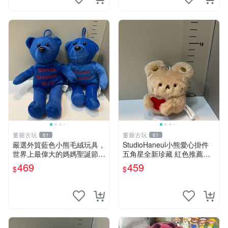
董爺古玩
董爺古玩
61
61
嚴選外貿藍色小熊毛絨玩具，
StudioHaneul小熊愛心掛件
世界上最偉大的媽媽聖誕節推
五角星全新珍藏 紅色推薦收
薦禮物 五角星 兒童玩具 母親
藏 玩具掛飾 掛件 新品
469
459
$
$
節