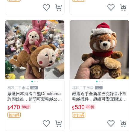
福和二手市場
福和二手市場
32
32
嚴選日本海淘白熊Omokuma
嚴選近乎全新星巴克錄音小熊
許願娃娃，超萌可愛毛絨公仔
毛絨擺件，超級可愛宜贈送掛
推薦收藏 白熊 Omokuma 毛
飾 錄音小熊 毛絨擺件 贈品
470
530
88折
89折
$
$
絨玩具 偽裝娃娃 玩具擺飾
折扣碼
折扣碼