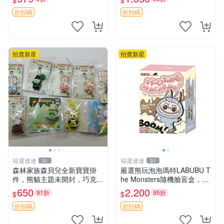
$
$
公分 超適合收藏 迷你背包 毛
款 儲倉直銷
絨玩具 背包配件
折扣碼
折扣碼
拍賣新星
拍賣新星
福運連連
福運連連
31
31
森林家族森貝兒全新寶寶掛
嚴選熊玩泡泡瑪特LABUBU T
件，熊貓主題未開封，巧克力
he Monsters隨機臉盲盒，萌
兔牛奶兔郁金香兔貓吉娃娃嚴
趣馬卡龍設計 芝麻豆豆 LAB
650
2,200
91折
95折
$
$
選，適合收藏 熊貓 森林 寶寶
UBU LABUBU THE MONST
ERS 橙色豆
折扣碼
折扣碼