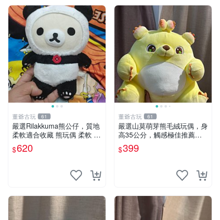
董爺古玩
董爺古玩
61
61
嚴選Rilakkuma熊公仔，質地
嚴選山莫萌芽熊毛絨玩偶，身
柔軟適合收藏 熊玩偶 柔軟 公
高35公分，觸感極佳推薦收
仔 收藏
藏 萌芽熊 毛絨玩偶 串珠玩偶
620
399
$
$