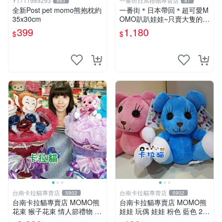
Y1711989293
一番街日系禮物專賣店
883
87
全新Post pet momo熊抱枕約
一番街＊日本帶回＊超可愛M
35x30cm
OMO趴趴娃娃~只賣大隻的1
號~單隻價～生日禮物
399
1,180
$
$
台南卡拉貓專賣店
台南卡拉貓專賣店
5902
5902
台南卡拉貓專賣店 MOMO熊
台南卡拉貓專賣店 MOMO熊
花束 猴子花束 情人節禮物 二
娃娃 玩偶 娃娃 粉色 藍色 2色
選一 可繡字 可今天寄明天到
分售