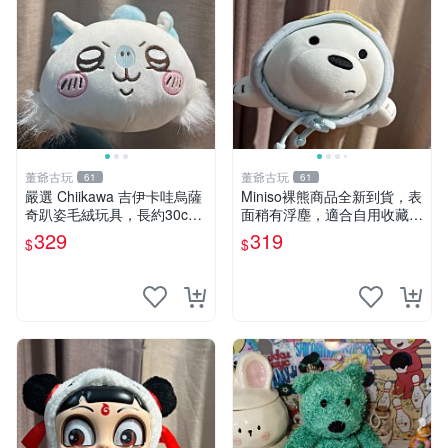
董爺古玩
董爺古玩
61
61
嚴選 Chiikawa 吉伊卡哇烏薩
Miniso裸熊商品全新到貨，表
奇趴姿毛絨玩具，長約30c
面稍有浮塵，適合自用收藏嚴
m，質地超軟適合收藏 烏薩
選款。 裸熊 商品 裸熊玩偶
329
319
$
$
奇 Chiikawa 毛絨 超軟