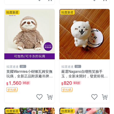
拍賣新星
拍賣新星
福運連連
福運連連
31
31
英國Warmies小樹懶瓦姆安撫
嚴選Nagano自嘲熊笑臉手
玩偶，全新正品附原廠吊牌與
玉，全新未開封，發貨前視頻
防塵袋，內藏薰衣草可加熱，
確認，海南 廣西 貴州 嚴選N
1,560
820
95折
93折
$
$
適合各個年齡層，冷暖兩用享
agano自嘲熊笑臉手玉，全新
受抱抱樂趣，不容錯過嚴選好
未開封，發貨前視頻確認，四
折扣碼
折扣碼
物 溫暖 冷感
川 重慶 內
拍賣新星
拍賣新星