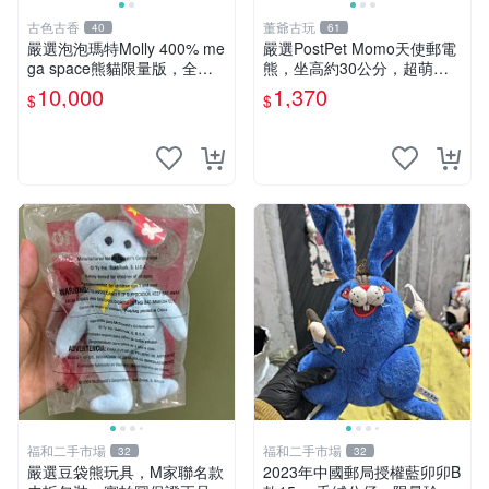
古色古香
董爺古玩
40
61
嚴選泡泡瑪特Molly 400% me
嚴選PostPet Momo天使郵電
ga space熊貓限量版，全新
熊，坐高約30公分，超萌可
附原Packaging。拍下即視頻
愛收藏首選 天使郵電熊 Mom
10,000
1,370
$
$
確認。 泡泡瑪特 Molly 400%
o熊 玩具
熊貓 新
福和二手市場
福和二手市場
32
32
嚴選豆袋熊玩具，M家聯名款
2023年中國郵局授權藍卯卯B