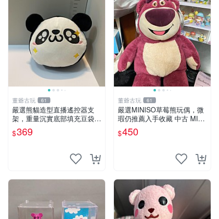
董爺古玩
董爺古玩
61
61
嚴選熊貓造型直播遙控器支
嚴選MINISO草莓熊玩偶，微
架，重量沉實底部填充豆袋，
瑕仍推薦入手收藏 中古 MINI
手機遙控器最佳架設選擇推薦
SO 草莓熊 玩具 收藏
369
450
$
$
直播遙控器支架 毛絨玩具 支
架架設