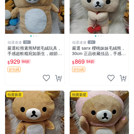
福運連連
福運連連
31
31
嚴選松熊素熊M號毛絨玩具，
嚴選 sanx 櫻桃妹妹毛絨熊，
手感超軟糯宛如新生，細節精
30cm 正品收藏佳品，手感極
緻完美無瑕，推薦送禮或珍
軟，適合贈送與收藏 櫻桃妹
929
869
94折
94折
$
$
藏，中古狀態保養得宜。 松
妹、sanx、毛絨熊
熊 素熊 毛絨doll
折扣碼
折扣碼
拍賣新星
拍賣新星