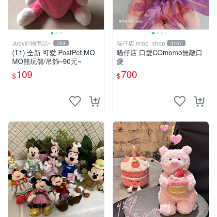
Judy好物商品~
喵仔店 miao_shop
700
3167
(T1) 全新 可愛 PostPet MO
喵仔店 口愛COmomo無敵口
MO熊玩偶/吊飾~90元~
愛
109
700
$
$