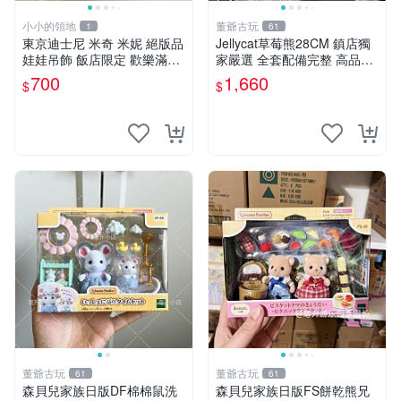
小小的領地
董爺古玩
1
61
東京迪士尼 米奇 米妮 絕版品
Jellycat草莓熊28CM 鎮店獨
娃娃吊飾 飯店限定 歡樂滿人
家嚴選 全套配備完整 高品質
間 復活節
收藏好物 紋章 玩具熊 定制熊
700
1,660
$
$
董爺古玩
董爺古玩
61
61
森貝兒家族日版DF棉棉鼠洗
森貝兒家族日版FS餅乾熊兄