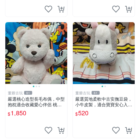
董爺古玩
董爺古玩
61
61
嚴選桃心造型長毛布偶，中型
嚴選質地柔軟中古安撫豆袋，
抱枕適合收藏愛心伴侶 桃心
小牛皮製，適合寶寶安心入
抱枕 布娃娃 猛咬布偶
眠。 安撫豆袋 小牛皮 寶寶安
1,850
520
$
$
撫