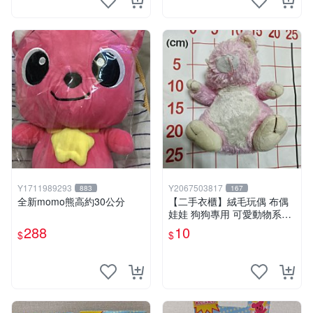
Y1711989293
Y2067503817
883
167
全新momo熊高約30公分
【二手衣櫃】絨毛玩偶 布偶
娃娃 狗狗專用 可愛動物系列
耐咬耐磨玩具 玩偶 粉紅熊寵
288
10
$
$
物玩具 1120929