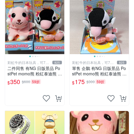
彩虹牛的日本玩具，可7取
彩虹牛的日本玩具，可7取
825
825
付
付
二件同售 有NG 日版景品 Po
單售 企鵝 有NG 日版景品 Po
stPet momo熊 粉紅泰迪熊 妹
stPet momo熊 粉紅泰迪熊 娃
妹 comomo 企鵝 娃娃 布偶
娃 布偶 手指頭 娃娃
350
175
$600
59折
$300
59折
$
$
手指頭 娃娃