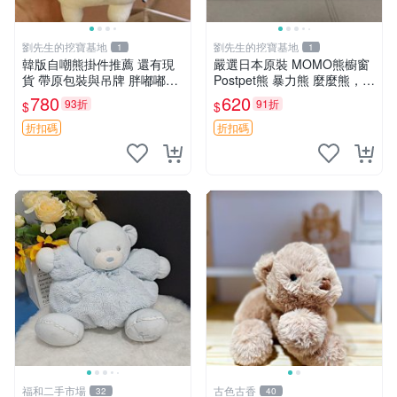
劉先生的挖寶基地
劉先生的挖寶基地
1
1
韓版自嘲熊掛件推薦 還有現
嚴選日本原裝 MOMO熊櫥窗
貨 帶原包裝與吊牌 胖嘟嘟超
Postpet熊 暴力熊 麼麼熊，實
可愛 毛絨手感佳 小熊掛件 自
物精緻收藏無損，二手誠意出
780
620
93折
91折
$
$
嘲抱枕 小熊抱枕
售 暴力熊 MOMO熊 日本版
櫥趣熊熊偶
折扣碼
折扣碼
福和二手市場
古色古香
32
40