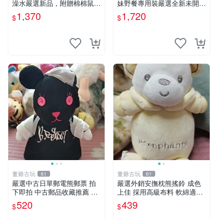
澡水嚴選新品，附贈棉棉鼠媽
妹野餐專用裝嚴選全新未開
媽與嬰兒及配件。-paper盒
封，包含兩組大童款紙盒裝，
1,370
1,720
$
$
裝，輕便設計方便攜帶。 棉
適合收藏與分享。 餅乾熊兄
棉鼠 棉玩 公仔
妹、野餐、收藏
董爺古玩
董爺古玩
61
61
嚴選中古日單郵電熊郵票 拍
嚴選外銷安撫枕熊搖鈴 成色
下即拍 中古郵品收藏推薦 郵
上佳 採用高級布料 軟綿適合
票 郵電熊 日本
收藏 安心選購 安撫枕 熊玩具
520
439
$
$
搖鈴