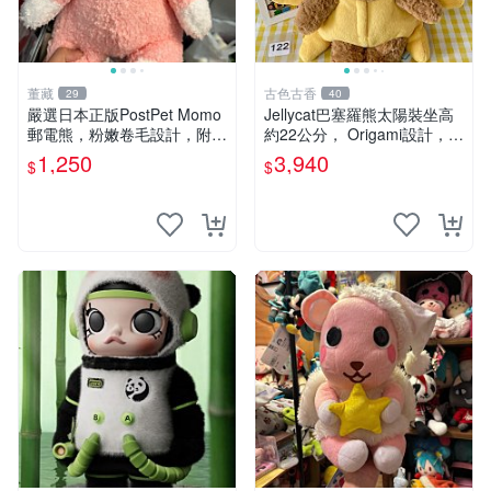
董藏
古色古香
29
40
嚴選日本正版PostPet Momo
Jellycat巴塞羅熊太陽裝坐高
郵電熊，粉嫩卷毛設計，附原
約22公分， Origami設計，來
裝包裝與吊牌，超Recomme
自越南。嚴選 Recommendat
1,250
3,940
$
$
nded收藏品 1095 玩偶 包裝
ion！巴塞羅、 Origami熊、J
elly