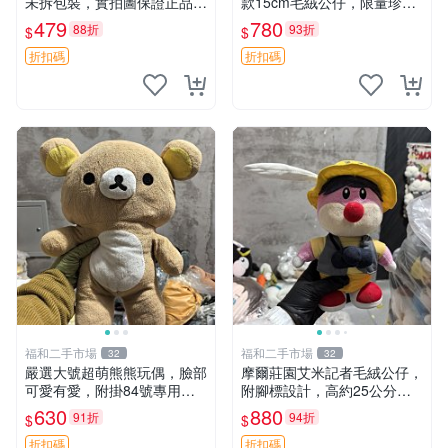
未拆包裝，實拍圖保證正品
款15cm毛絨公仔，限量珍藏
豆袋玩具 嚴選 M家 豆袋熊
版 毛絨玩具 新年禮品 藍卯卯
479
780
88折
93折
$
$
限量版 15cm
折扣碼
折扣碼
福和二手市場
福和二手市場
32
32
嚴選大號超萌熊熊玩偶，臉部
摩爾莊園艾米記者毛絨公仔，
可愛有愛，附掛84號專用
附腳標設計，高約25公分，
袋，適合收藏與送禮 寶寶熊
全新未拆封，限量珍藏。艾米
630
880
91折
94折
$
$
玩具 熊抱枕
記者 毛絨公仔 超萌玩偶
折扣碼
折扣碼