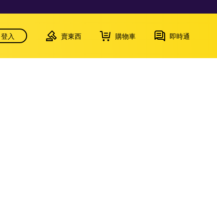
登入
賣東西
購物車
即時通