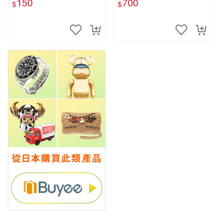
150
700
$
$