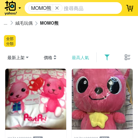
MOMO熊
登
絨毛玩偶
MOMO熊
全部
分類
最新上架
價格
最高人氣