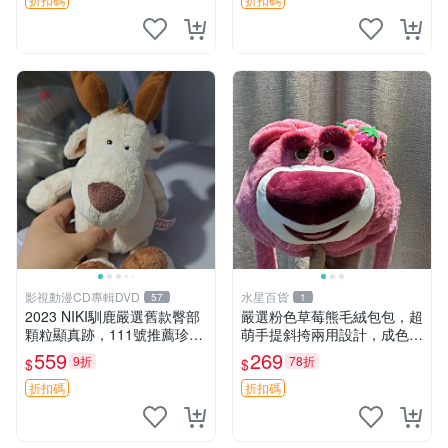
影視動漫CD專輯DVD
水星百貨
57
1
2023 NIKI馴鹿嚴選舊款臀部
嚴選粉色草莓熊毛絨包包，超
顆粒顯真跡，111號推薦珍藏
萌手提斜挎兩用設計，成色上
品 馴鹿 舊款 尾巴顆粒
佳容量大 粉紅草莓 毛絨包 超
559
269
9折
78折
$
$
大容量
折扣碼
折扣碼