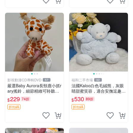
影視動漫CD專輯DVD
福和二手市場
57
32
嚴選Baby Aurora長頸鹿小抓r
法國Kaloo白色毛絨熊，灰眼
ary搖鈴，細節精緻可聆聽清
睛甜蜜笑容，適合安撫逗趣可
脆鈴音 軟萌可愛 定制紀念 金
愛，柔軟面料手感佳。14 白
229
530
74折
89折
$
$
屬搖鈴 新手媽咪推薦 長頸鹿
色安撫熊 毛絨玩具 寶寶逗樂
抓rary 搖鈴
具
折扣碼
折扣碼