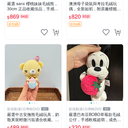
嚴選 sanx 櫻桃妹妹毛絨熊，
澳洲母子袋鼠與考拉毛絨玩
30cm 正品收藏佳品，手感極
偶，全新如初，附原廠標籤，
軟，適合贈送與收藏 櫻桃妹
手感極軟，適合贈送親朋好
869
820
94折
93折
$
$
妹、sanx、毛絨熊
友。袋鼠與考拉正版，精緻尺
寸，適合作為收藏或家飾擺
折扣碼
折扣碼
設，增添暖意。 母子、袋
鼠、
影視動漫CD專輯DVD
影視動漫CD專輯DVD
57
57
嚴選中古安撫熊毛絨玩具，奶
嚴選巴布豆BOBO草莓款毛絨
瓶黃斑輕微污垢適合收藏。默
公仔，手感軟糯超萌，成色優
認兩日發貨，全國快遞隨機派
良適合作為收藏品或包包配
489
330
88折
82折