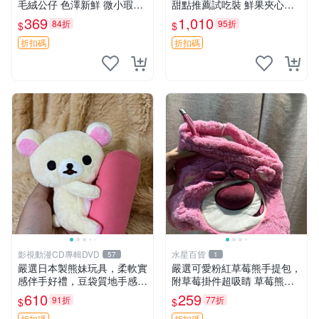
毛絨公仔 色澤新鮮 微小瑕疵
甜點推薦試吃裝 鮮果夾心糖
可收藏 中古 安撫熊 條紋公仔
果，甜蜜滋味享不停 薄荷草
369
1,010
84折
95折
$
$
莓 奶油心 60粒 mini小甜心糖
果，水果味夾心零食裝 心形
折扣碼
折扣碼
糖果 60
影視動漫CD專輯DVD
水星百貨
57
1
嚴選日本製熊妹玩具，柔軟實
嚴選可愛粉紅草莓熊手提包，
感伴手好禮，豆袋質地手感
附草莓掛件超吸睛 草莓熊手
佳，抱枕小熊 recom 推薦 白
提包 草莓掛件 可愛portunes
610
259
91折
77折
$
$
色豆袋 玩具
e
折扣碼
折扣碼