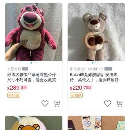
水星百貨
影視動漫CD專輯DVD
1
57
嚴選名創優品草莓香熊公仔，
Kaichi凱馳萌熊設計安撫搖
尺寸小巧可愛，適合收藏賞玩
鈴，柔軟入手，推薦哄睡好選
30cm 玩具 公仔 草莓熊
擇 熊公仔 安撫玩具 喂食環
289
220
8折
73折
$
$
折扣碼
折扣碼