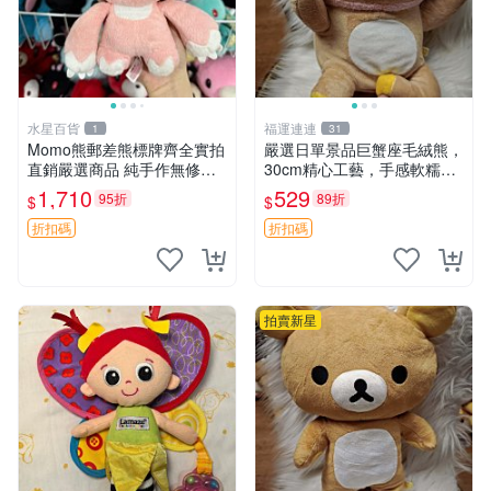
水星百貨
福運連連
1
31
Momo熊郵差熊標牌齊全實拍
嚴選日單景品巨蟹座毛絨熊，
直銷嚴選商品 純手作無修圖
30cm精心工藝，手感軟糯推
可收藏 郵差熊 Momo熊 標牌
薦收藏送人 巨蟹座 毛絨玩具
1,710
529
95折
89折
$
$
商品
精緻做工
折扣碼
折扣碼
拍賣新星