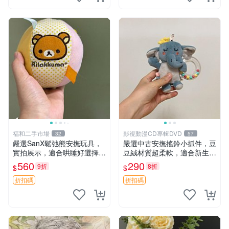
福和二手市場
影視動漫CD專輯DVD
32
57
嚴選SanX鬆弛熊安撫玩具，
嚴選中古安撫搖鈴小抓件，豆
實拍展示，適合哄睡好選擇
豆絨材質超柔軟，適合新生寶
電腦玩具 安撫用品
寶緩解焦慮 (安撫玩具 寶寶用
560
290
9折
8折
$
$
品 抱枕)
折扣碼
折扣碼