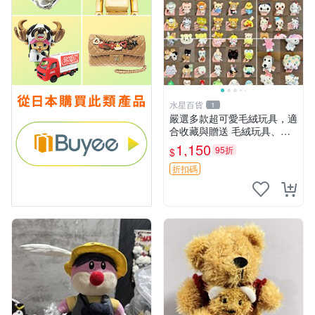
水星百貨
1
嚴選多款超可愛毛絨玩具，適
合收藏與贈送 毛絨玩具、抱
枕、公仔
1,150
95折
$
折扣碼