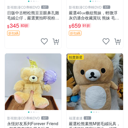
影視動漫CD專輯DVD
影視動漫CD專輯DVD
57
57
日版中古輕松熊豆豆眼鼻孔雞
嚴選40㎝條紋熊妹，輕微浮
毛絨公仔，嚴選實拍即視粉絲
灰仍適合收藏賞玩 熊妹 毛絨
必買 公仔紙箱氣泡膜精心包
玩具 浮雕熊
345
659
83折
91折
$
$
裝快速發貨 輕松熊 公仔 雞毛
絨
折扣碼
折扣碼
拍賣新星
影視動漫CD專輯DVD
福運連連
57
31
永恆好友系列Forever Friend
嚴選松熊素熊M號毛絨玩具，