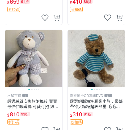
659
410
91折
86折
$
$
約克豆豆眼安撫巾 數碼豆豆
共賞。 麋鹿 豆袋 毛茸玩具
眼
折扣碼
折扣碼
水星百貨
影視動漫CD專輯DVD
1
57
嚴選絨質安撫熊附搖鈴 寶寶
嚴選絕版海淘豆袋小熊，臀部
最佳伴眠選擇 可愛可抱 絨毛
帶特大顆粒超級舒壓 毛毛摸
玩具 安撫熊 嬰兒用
起來格外順滑適合收藏 100%
810
310
93折
81折
$
$
棉質 豆袋枕 豆袋、抱枕、小
熊
折扣碼
折扣碼