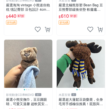
影視動漫CD專輯DVD
水星百貨
57
1
嚴選海淘 vintage 小熊迷你抱
嚴選北極熊形塑 Bean Bag 豆
枕 憶記臀部 豆包設計 4cm
豆熊臀部緩衝坐墊 軟癟癟舒
高 推薦收藏 迷你豆包小熊、
壓設計 保暖又實用 適合久坐
440
610
87折
91折
$
$
高臀部、豆袋抱枕
放松 推薦居家使用 RUSS系
列 豆豆熊屁屁坐墊 3D顆粒結
折扣碼
折扣碼
構
影視動漫CD專輯DVD
水星百貨
57
1
嚴選小熊安撫巾，豆豆圓眼
嚴選超大蓬鬆豆袋麋鹿，全身
睛，可愛又溫馨 超軟質安撫
毛茸手感極佳推薦！屁股與四
巾，豆豆設計，哄睡好幫手
肢填充均勻，適合收藏與孩童