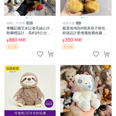
福和二手市場
水星百貨
32
1
摩爾莊園艾米記者毛絨公仔，
嚴選海淘Soft萌系母子熊包，
附腳標設計，高約25公分，
前袋設計更便攜推薦收藏 母
全新未拆封，限量珍藏。艾米
子熊 軟綿綿 包包
880
350
94折
83折
$
$
記者 毛絨公仔 超萌玩偶
折扣碼
折扣碼
拍賣新星