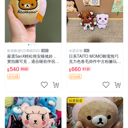
影視動漫CD專輯DVD
水星百貨
57
1
嚴選SanX輕松熊安睡搖鈴，
日系TAITO MOMO郵電熊巧
實拍圖可見，適合睡前伴侶，
克力色卷毛掛件中古粉嫩玩偶
Picks安撫好物 0325 懸吊 電
微瑕推薦 postpet momo 郵
540
660
89折
91折
$
$
腦
電熊 中古玩偶
折扣碼
折扣碼
拍賣新星