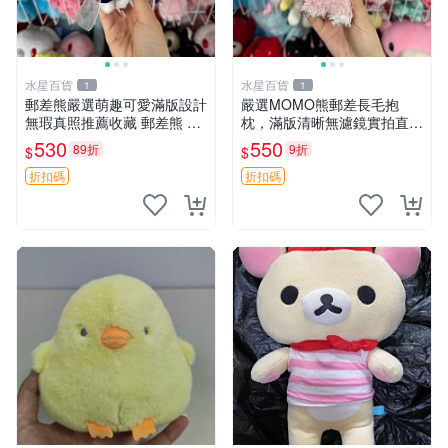
水星百貨
水星百貨
1
1
郵差熊嚴選萌趣可愛滿版設計
嚴選MOMO熊郵差長毛抱
無瑕真照推薦收藏 郵差熊 熊
枕，滿版清晰無濾鏡實拍直
抱枕 紅薯啵啵間
銷。每周新品到貨，不容錯
530
550
89折
9折
$
$
過！ 郵差熊 長毛 抱枕
折扣碼
折扣碼