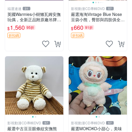
福運連連
影視動漫CD專輯DVD
31
57
英國Warmies小樹懶瓦姆安撫
嚴選海淘Vintage Blue Nose
玩偶，全新正品附原廠吊牌與
豆袋小熊，臀部與四肢俱全，
防塵袋，內藏薰衣草可加熱，
坐高11公分，附原盒與吊牌
1,560
660
95折
91折
$
$
適合各個年齡層，冷暖兩用享
收藏。藍鼻子小熊，值得擁有
受抱抱樂趣，不容錯過嚴選好
玩具 憶熊
折扣碼
折扣碼
物 溫暖 冷感
影視動漫CD專輯DVD
影視動漫CD專輯DVD
57
57
嚴選中古豆豆眼條紋安撫熊
嚴選MOKOKO小甜心，美味