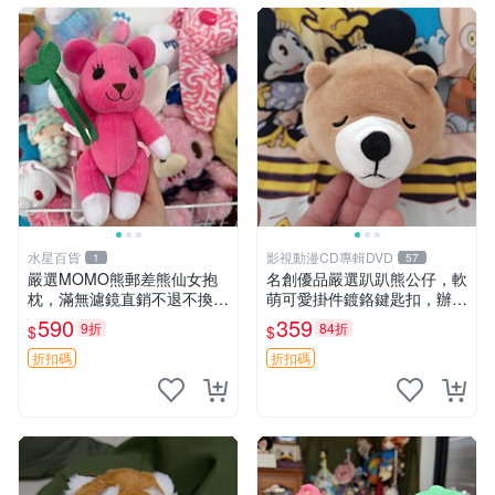
水星百貨
影視動漫CD專輯DVD
1
57
嚴選MOMO熊郵差熊仙女抱
名創優品嚴選趴趴熊公仔，軟
枕，滿無濾鏡直銷不退不換
萌可愛掛件鍍鉻鍵匙扣，辦公
經典造型可愛必備 紅薯啵啵
放松好選擇 趴趴熊 鍍鉻鍵匙
590
359
9折
84折
$
$
間抱枕 抱枕 時尚
扣 萬用掛件
折扣碼
折扣碼