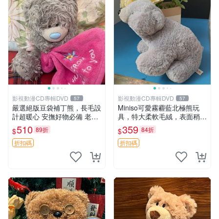
影視動漫CD專輯DVD
影視動漫CD專輯DVD
57
57
嚴選絕版豆袋補丁熊，長毛設
Miniso可愛霧霾藍北極熊玩
計超暖心 安撫好物必備 老料
具，特大柔軟毛絨，表面稍有
長毛抱枕，仿古成色如實呈現
使用痕跡，適合居家擺放 23
510
359
89折
84折
$
$
經典款推薦收藏 拍下即送長
CM 毛絨玩具 北極熊 魯班熊
毛抱枕，絕版補丁熊，安心之
折扣碼
折扣碼
選