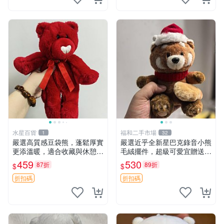
水星百貨
福和二手市場
1
32
嚴選高質感豆袋熊，蓬鬆厚實
嚴選近乎全新星巴克錄音小熊
更添溫暖，適合收藏與休憩。
毛絨擺件，超級可愛宜贈送掛
前胸填充飽滿，背部亦具優雅
飾 錄音小熊 毛絨擺件 贈品
459
530
87折
89折
$
$
設計。 豆袋熊 保暖 溫柔 蓬
松
折扣碼
折扣碼