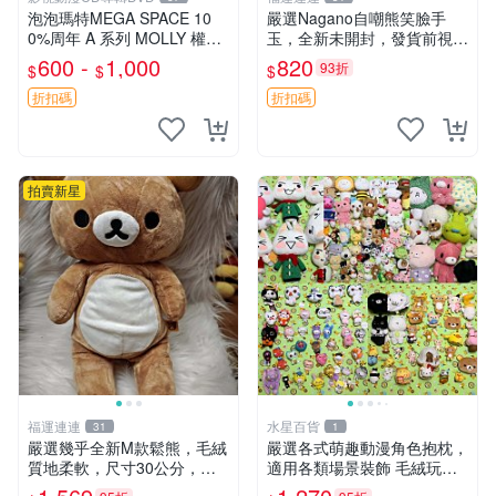
泡泡瑪特MEGA SPACE 10
嚴選Nagano自嘲熊笑臉手
0%周年 A 系列 MOLLY 權威
玉，全新未開封，發貨前視頻
隱藏款 嚴選薄荷巧克力色 80
確認，海南 廣西 貴州 嚴選N
600 -
1,000
820
93折
$
$
$
年代風味 權威推薦 合適收藏
agano自嘲熊笑臉手玉，全新
未開封，發貨前視頻確認，四
折扣碼
折扣碼
川 重慶 內
拍賣新星
福運連連
水星百貨
31
1
嚴選幾乎全新M款鬆熊，毛絨
嚴選各式萌趣動漫角色抱枕，
質地柔軟，尺寸30公分，做
適用各類場景裝飾 毛絨玩
工精緻可愛，適合收藏或贈送
具、卡通抱枕、趣味玩偶