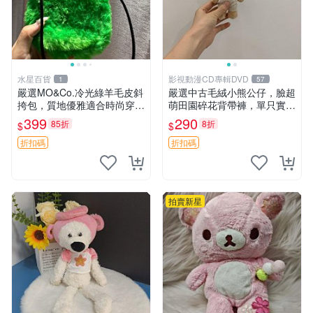
水星百貨
影視動漫CD專輯DVD
1
57
嚴選MO&Co.冷光綠羊毛皮斜
嚴選中古毛絨小熊公仔，臉超
挎包，質地優雅適合時尚穿搭
萌田園碎花背帶褲，單只實拍
冷光綠 皮包 斜挎包
展示 中古、毛絨玩具、玩偶
399
290
85折
8折
$
$
折扣碼
折扣碼
拍賣新星