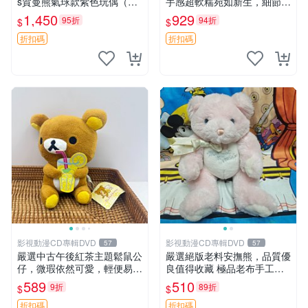
s賀曼熊氣球款紫色玩偶（鼻
手感超軟糯宛如新生，細節精
子稍有磨損） 中古玩具 氣球
緻完美無瑕，推薦送禮或珍
1,450
929
95折
94折
$
$
熊 玩偶
藏，中古狀態保養得宜。 松
熊 素熊 毛絨doll
折扣碼
折扣碼
影視動漫CD專輯DVD
影視動漫CD專輯DVD
57
57
嚴選中古午後紅茶主題鬆鼠公
嚴選絕版老料安撫熊，品質優
仔，微瑕依然可愛，輕便易運
良值得收藏 極品老布手工安
送 二手收藏推薦 工廠直營 快
撫搖鈴玩具，適合哄睡寶貝
589
510
9折
89折
$
$
遞到府 中古 玩偶 公仔
超柔老料搖鈴熊，專為孩子設
計的安心伴護 推薦絕版老布
折扣碼
折扣碼