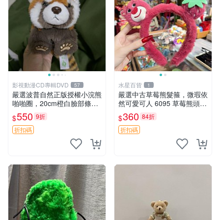
影視動漫CD專輯DVD
水星百貨
57
1
嚴選波普自然正版授權小浣熊
嚴選中古草莓熊髮箍，微瑕依
啪啪圈，20cm橙白臉部條紋
然可愛可人 6095 草莓熊頭飾
清晰，毛絨超萌贈品推薦。
中古髮圈 熊寶 寶寶 娃娃熊髮
550
360
9折
84折
$
$
小浣熊 波普 圈環
箍 中古收藏 玩具髮夾
折扣碼
折扣碼