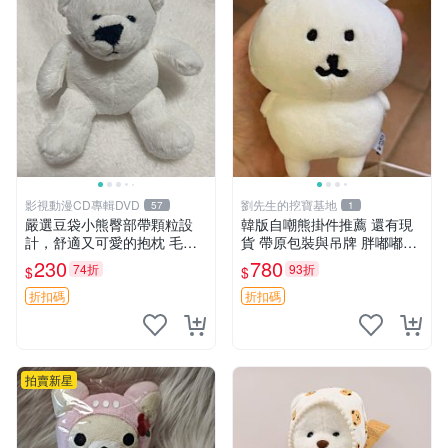
影視動漫CD專輯DVD
劉先生的挖寶基地
57
1
嚴選豆袋小熊臀部帶顆粒設
韓版自嘲熊掛件推薦 還有現
計，舒適又可愛的抱枕 毛絨
貨 帶原包裝與吊牌 胖嘟嘟超
抱枕、臀部按摩、坐墊
可愛 毛絨手感佳 小熊掛件 自
230
780
74折
93折
$
$
嘲抱枕 小熊抱枕
折扣碼
折扣碼
拍賣新星