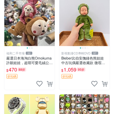
福和二手市場
影視動漫CD專輯DVD
32
57
嚴選日本海淘白熊Omokuma
Bieber比伯安撫綠色熊娃娃
許願娃娃，超萌可愛毛絨公仔
中古玩偶嚴選收藏款 微瑕輕
推薦收藏 白熊 Omokuma 毛
度使用 Bieber綠熊娃娃 中古
470
1,059
88折
95折
$
$
絨玩具 偽裝娃娃 玩具擺飾
玩偶 微瑕
折扣碼
折扣碼