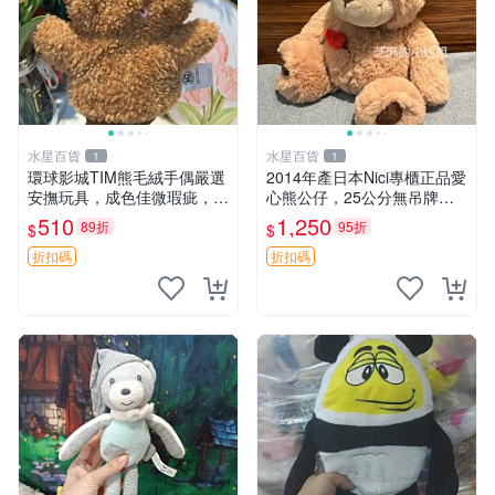
水星百貨
水星百貨
1
1
環球影城TIM熊毛絨手偶嚴選
2014年產日本Nici專櫃正品愛
安撫玩具，成色佳微瑕疵，贈
心熊公仔，25公分無吊牌全
小禮物超值優惠 TIM熊 毛絨
新 愛心熊 公仔 熊抱玩偶
510
1,250
89折
95折
$
$
手偶 安撫 toy 嚴選
折扣碼
折扣碼