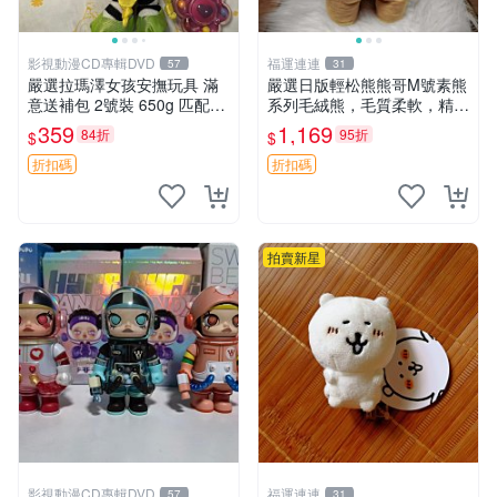
影視動漫CD專輯DVD
福運連連
57
31
嚴選拉瑪澤女孩安撫玩具 滿
嚴選日版輕松熊熊哥M號素熊
意送補包 2號裝 650g 匹配嬰
系列毛絨熊，毛質柔軟，精緻
幼童舒壓好伴侶 女孩專用 安
可愛，尺寸35cm，保存狀態
359
1,169
84折
95折
$
$
心選擇 安撫玩偶 衝包 玩具
優異。收藏或贈送皆為佳選。
中古 毛絨熊 毛玩偶
折扣碼
折扣碼
拍賣新星
影視動漫CD專輯DVD
福運連連
57
31