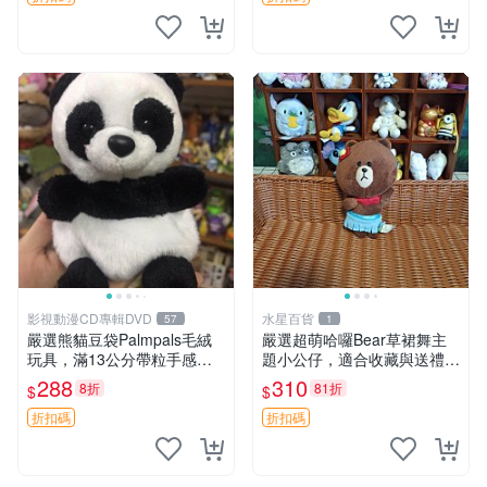
製工藝搖鈴熊，可當作童
影視動漫CD專輯DVD
水星百貨
57
1
嚴選熊貓豆袋Palmpals毛絨
嚴選超萌哈囉Bear草裙舞主
玩具，滿13公分帶粒手感極
題小公仔，適合收藏與送禮 1
佳，電影主題周邊推薦 熊貓
00 克 哈囉Bear 草裙舞
288
310
8折
81折
$
$
Palmpals 毛絨玩具 豆袋 劇場
版周邊
折扣碼
折扣碼