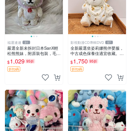
福運連連
影視動漫CD專輯DVD
31
57
嚴選全新未拆封日本SanX輕
全新嚴選坐姿莉娜熊伴嬰服，
松熊熊妹，附原裝包裝，毛絨
中古成色保養佳適宜收藏。無
質地極佳，細膩可愛，推薦收
盒子但品質完好，快速出貨。
1,029
1,750
95折
95折
$
$
藏兼送禮，適合女性好友或家
建議入手！ 中古 玩偶 滬漫
人，限量釋出。鬆熊、熊玩
折扣碼
折扣碼
偶、收藏品