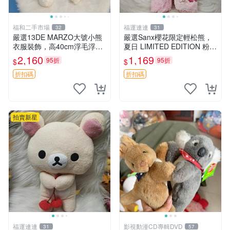
福和二手市場
福運連連
32
31
嚴選13DE MARZO大號小熊
嚴選Sanx櫻花限定輕松熊，
衣服裝飾，高40cm浮毛浮
夏日 LIMITED EDITION 粉色
灰，詳觀後再拍。二手收藏請
毛絨熊，背有拉鏈設計，肚內
2,160
1,169
95折
95折
$
$
珍惜。 13DE MARZO 二手
填充豆袋，精致工藝呈現，狀
小熊 衣服裝飾
態如新，適合收藏與送人 櫻
折扣碼
折扣碼
花、
拍賣新星
福運連連
影視動漫CD專輯DVD
31
57