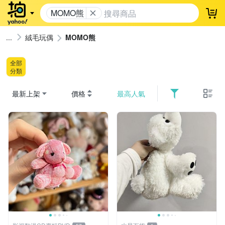
MOMO熊
登
絨毛玩偶
MOMO熊
全部
分類
最新上架
價格
最高人氣