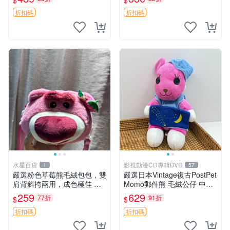
$
$
送。 成色如圖可放心購買，
飾。可視頻確認詳情。 巴布
輕微瑕疵和臟污不影響使用。
豆 BOBO 草莓 毛絨公仔 收藏
折扣碼
折扣碼
安撫熊 中古玩偶 毛
包配飾
水星百貨
影視動漫CD專輯DVD
1
57
嚴選粉色草莓熊毛絨包包，雙
嚴選日本Vintage復古PostPet
肩背斜挎兩用，成色極佳 精
Momo郵件熊 毛絨公仔 中古
準關鍵詞：草莓熊 包包 毛絨
玩偶 快遞包到 默認次日達 po
259
629
77折
91折
$
$
stpet momo 玩具 玩偶
折扣碼
折扣碼