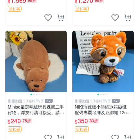
1,569
1,270
95折
95折
$
$
親友。中古使用痕跡，手感依
然優良。 鬆熊 嬰熊 毛玩偶
折扣碼
折扣碼
影視動漫CD專輯DVD
影視動漫CD專輯DVD
57
57
Miniso嚴選毛絨玩具裸熊二手
NIKI珍藏版小熊貓冰箱磁鐵
好物，浮灰污漬可接受。請詳
配備專屬吊牌及豆綁繩 12cm
閱照片再下單，售出不退不
廢品嚴選 好評推薦 小熊貓冰
240
350
75折
83折
$
$
換。全新品相收藏推薦。 裸
箱貼 磁鐵掛件 冰箱飾品
熊 毛絨玩具 收藏
折扣碼
折扣碼