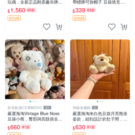
玩偶，全新正品附原廠吊牌與
帶標牌可拆帽子 豆袋填充 附
防塵袋，內藏薰衣草可加熱，
實拍 微瑕處理 十足可愛 單只
1,560
339
95折
83折
$
$
適合各個年齡層，冷暖兩用享
15.9元 松鼠變裝 棉質豆袋 玩
受抱抱樂趣，不容錯過嚴選好
具熊
折扣碼
折扣碼
物 溫暖 冷感
影視動漫CD專輯DVD
神級收藏館
57
2
嚴選海淘Vintage Blue Nose
嚴選海淘米白色豆袋月亮熊坐
豆袋小熊，臀部與四肢俱全，
姿款，紐扣設計於肚子間，觸
坐高11公分，附原盒與吊牌
感柔軟，實用推薦。主頁60
660
630
91折
91折
$
$
收藏。藍鼻子小熊，值得擁有
包 月亮熊 豆袋 細節
折扣碼
折扣碼