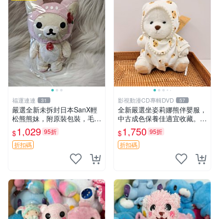
福運連連
影視動漫CD專輯DVD
31
57
嚴選全新未拆封日本SanX輕
全新嚴選坐姿莉娜熊伴嬰服，
松熊熊妹，附原裝包裝，毛絨
中古成色保養佳適宜收藏。無
質地極佳，細膩可愛，推薦收
盒子但品質完好，快速出貨。
1,029
1,750
95折
95折
$
$
藏兼送禮，適合女性好友或家
建議入手！ 中古 玩偶 滬漫
人，限量釋出。鬆熊、熊玩
折扣碼
折扣碼
偶、收藏品