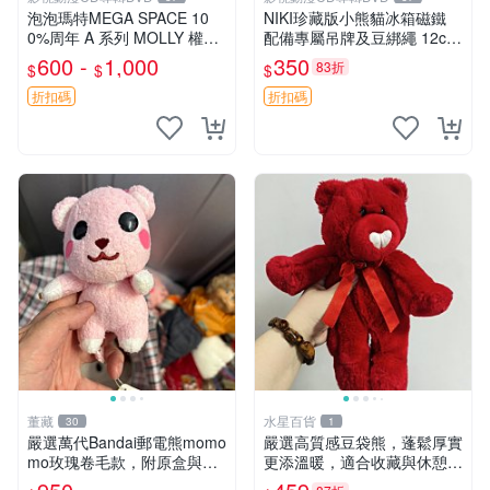
泡泡瑪特MEGA SPACE 10
NIKI珍藏版小熊貓冰箱磁鐵
0%周年 A 系列 MOLLY 權威
配備專屬吊牌及豆綁繩 12cm
隱藏款 嚴選薄荷巧克力色 80
廢品嚴選 好評推薦 小熊貓冰
600 -
1,000
350
83折
$
$
$
年代風味 權威推薦 合適收藏
箱貼 磁鐵掛件 冰箱飾品
折扣碼
折扣碼
董藏
水星百貨
30
1
嚴選萬代Bandai郵電熊momo
嚴選高質感豆袋熊，蓬鬆厚實
mo玫瑰卷毛款，附原盒與吊
更添溫暖，適合收藏與休憩。
牌，粉嫩可愛入手即柔軟～
前胸填充飽滿，背部亦具優雅