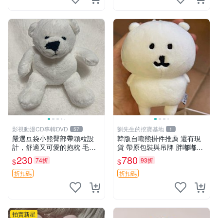
影視動漫CD專輯DVD
劉先生的挖寶基地
57
1
嚴選豆袋小熊臀部帶顆粒設
韓版自嘲熊掛件推薦 還有現
計，舒適又可愛的抱枕 毛絨
貨 帶原包裝與吊牌 胖嘟嘟超
抱枕、臀部按摩、坐墊
可愛 毛絨手感佳 小熊掛件 自
230
780
74折
93折
$
$
嘲抱枕 小熊抱枕
折扣碼
折扣碼
拍賣新星