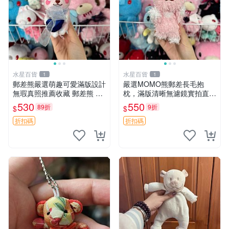
水星百貨
水星百貨
1
1
郵差熊嚴選萌趣可愛滿版設計
嚴選MOMO熊郵差長毛抱
無瑕真照推薦收藏 郵差熊 熊
枕，滿版清晰無濾鏡實拍直
抱枕 紅薯啵啵間
銷。每周新品到貨，不容錯
530
550
89折
9折
$
$
過！ 郵差熊 長毛 抱枕
折扣碼
折扣碼