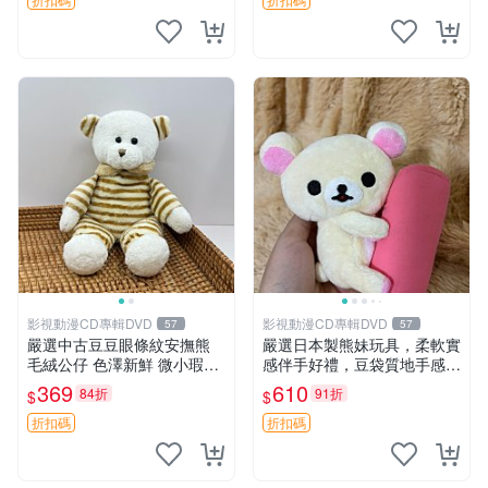
玩具 憶熊
影視動漫CD專輯DVD
影視動漫CD專輯DVD
57
57
嚴選中古豆豆眼條紋安撫熊
嚴選日本製熊妹玩具，柔軟實
毛絨公仔 色澤新鮮 微小瑕疵
感伴手好禮，豆袋質地手感
可收藏 中古 安撫熊 條紋公仔
佳，抱枕小熊 recom 推薦 白
369
610
84折
91折
$
$
色豆袋 玩具
折扣碼
折扣碼