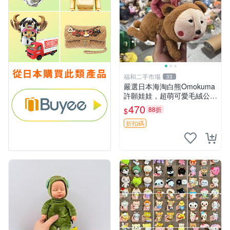
福和二手市場
33
嚴選日本海淘白熊Omokuma
許願娃娃，超萌可愛毛絨公仔
推薦收藏 白熊 Omokuma 毛
470
88折
$
絨玩具 偽裝娃娃 玩具擺飾
折扣碼