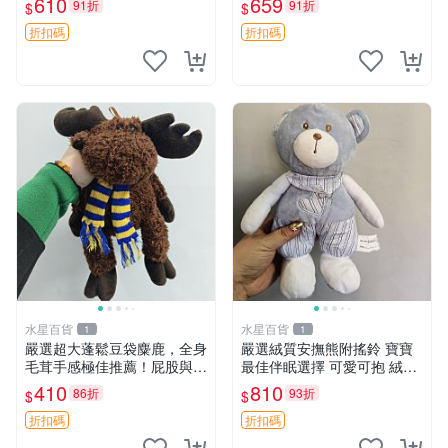
610
659
91折
91折
$
$
放松 推薦居家使用 RUSS系
約克豆豆眼安撫巾 數碼豆豆
列 豆豆熊屁屁坐墊 3D顆粒結
眼
折扣碼
折扣碼
構
水星百貨
水星百貨
1
1
嚴選超大蓬鬆豆袋麋鹿，全身
嚴選絨質安撫熊附搖鈴 寶寶
毛茸手感極佳推薦！屁股與四
最佳伴眠選擇 可愛可抱 絨毛
肢填充均勻，適合收藏與孩童
玩具 安撫熊 嬰兒用
410
810
86折
93折
$
$
共賞。 麋鹿 豆袋 毛茸玩具
折扣碼
折扣碼