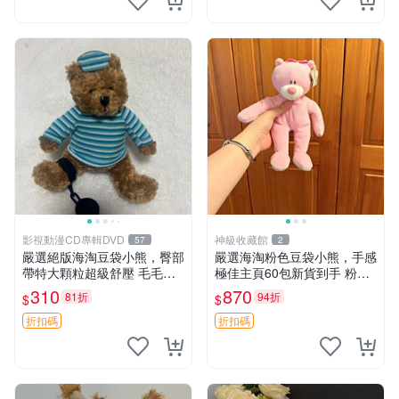
影視動漫CD專輯DVD
神級收藏館
57
2
嚴選絕版海淘豆袋小熊，臀部
嚴選海淘粉色豆袋小熊，手感
帶特大顆粒超級舒壓 毛毛摸
極佳主頁60包新貨到手 粉熊
起來格外順滑適合收藏 100%
豆袋 女孩豆袋熊
310
870
81折
94折
$
$
棉質 豆袋枕 豆袋、抱枕、小
熊
折扣碼
折扣碼