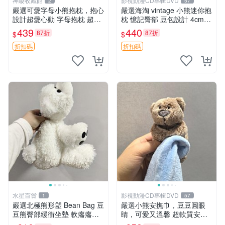
神級收藏館
影視動漫CD專輯DVD
2
57
嚴選可愛字母小熊抱枕，抱心
嚴選海淘 vintage 小熊迷你抱
設計超愛心動 字母抱枕 超大
枕 憶記臀部 豆包設計 4cm
尺寸 掛飾 小熊造型 推薦收藏
高 推薦收藏 迷你豆包小熊、
439
440
87折
87折
$
$
抱枕掛飾 字母抱枕 小熊抱枕
高臀部、豆袋抱枕
折扣碼
折扣碼
水星百貨
影視動漫CD專輯DVD
1
57
嚴選北極熊形塑 Bean Bag 豆
嚴選小熊安撫巾，豆豆圓眼
豆熊臀部緩衝坐墊 軟癟癟舒
睛，可愛又溫馨 超軟質安撫
壓設計 保暖又實用 適合久坐
巾，豆豆設計，哄睡好幫手