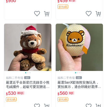
950
459
87折
$
$
玫瑰卷毛 郵電熊 正品
設計。 豆袋熊 保暖 溫柔 蓬
松
折扣碼
福和二手市場
福和二手市場
33
33
嚴選近乎全新星巴克錄音小熊
嚴選SanX鬆弛熊安撫玩具，
毛絨擺件，超級可愛宜贈送掛
實拍展示，適合哄睡好選擇
飾 錄音小熊 毛絨擺件 贈品
電腦玩具 安撫用品
530
560
89折
9折
$
$
折扣碼
折扣碼