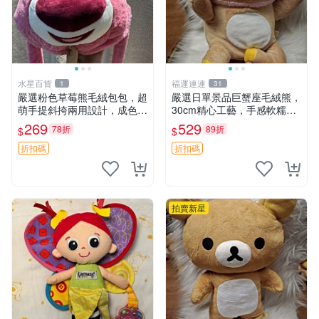
水星百貨
福運連連
1
31
嚴選粉色草莓熊毛絨包包，超
嚴選日單景品巨蟹座毛絨熊，
萌手提斜挎兩用設計，成色上
30cm精心工藝，手感軟糯推
佳容量大 粉紅草莓 毛絨包 超
薦收藏送人 巨蟹座 毛絨玩具
269
529
78折
89折
$
$
大容量
精緻做工
折扣碼
折扣碼
拍賣新星