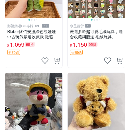
影視動漫CD專輯DVD
水星百貨
57
1
Bieber比伯安撫綠色熊娃娃
嚴選多款超可愛毛絨玩具，適
中古玩偶嚴選收藏款 微瑕輕
合收藏與贈送 毛絨玩具、抱
度使用 Bieber綠熊娃娃 中古
枕、公仔
1,059
1,150
95折
95折
$
$
玩偶 微瑕
折扣碼
折扣碼