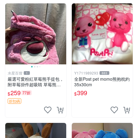
水星百貨
Y1711989293
1
883
嚴選可愛粉紅草莓熊手提包，
全新Post pet momo熊抱枕約
附草莓掛件超吸睛 草莓熊手
35x30cm
提包 草莓掛件 可愛portunes
259
399
77折
$
$
e
折扣碼