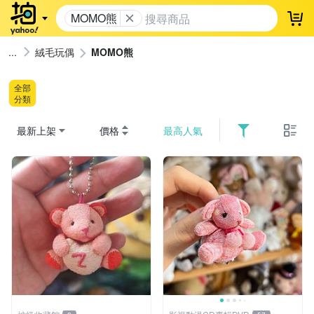
MOMO熊
登
絨毛玩偶
MOMO熊
全部
分類
最新上架
價格
最高人氣