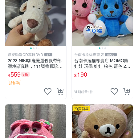
影視動漫CD專輯DVD
台南卡拉貓專賣店
57
5902
2023 NIKI馴鹿嚴選舊款臀部
台南卡拉貓專賣店 MOMO熊
顆粒顯真跡，111號推薦珍藏
娃娃 玩偶 娃娃 粉色 藍色 2色
品 馴鹿 舊款 尾巴顆粒
分售
559
190
9折
$
$
折扣碼
近期銷量1件
拍賣新星