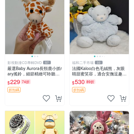
影視動漫CD專輯DVD
福和二手市場
57
33
嚴選Baby Aurora長頸鹿小抓r
法國Kaloo白色毛絨熊，灰眼
ary搖鈴，細節精緻可聆聽清
睛甜蜜笑容，適合安撫逗趣可
脆鈴音 軟萌可愛 定制紀念 金
愛，柔軟面料手感佳。14 白
229
530
74折
89折
$
$
屬搖鈴 新手媽咪推薦 長頸鹿
色安撫熊 毛絨玩具 寶寶逗樂
抓rary 搖鈴
具
折扣碼
折扣碼