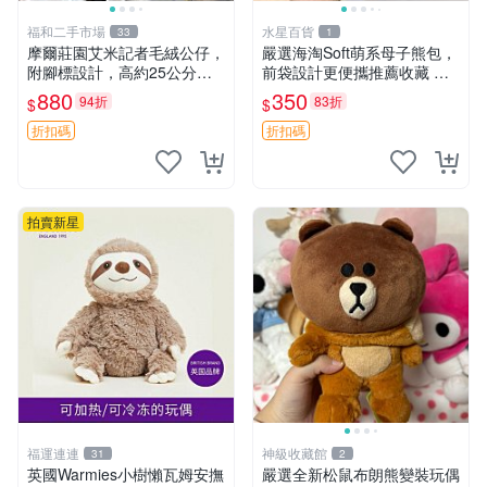
福和二手市場
水星百貨
33
1
摩爾莊園艾米記者毛絨公仔，
嚴選海淘Soft萌系母子熊包，
附腳標設計，高約25公分，
前袋設計更便攜推薦收藏 母
全新未拆封，限量珍藏。艾米
子熊 軟綿綿 包包
880
350
94折
83折
$
$
記者 毛絨公仔 超萌玩偶
折扣碼
折扣碼
拍賣新星
福運連連
神級收藏館
31
2
英國Warmies小樹懶瓦姆安撫
嚴選全新松鼠布朗熊變裝玩偶