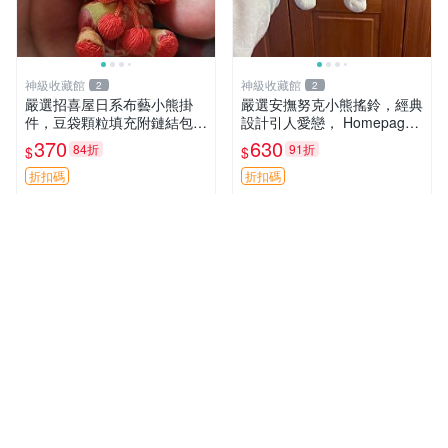
神級收藏館
神級收藏館
2
2
嚴選招喜屋日系布藝小熊掛
嚴選安撫努克小熊搖鈴，經典
件，豆袋顆粒填充附鏈結包與
設計引人愛戀， Homepage
鑰匙叢聚毛絨公仔 和風小熊
滿60元包運，不滿補差價！
370
630
84折
91折
$
$
毛絨公仔 豆袋掛件
安撫努克 小熊搖鈴 雙手搖動
折扣碼
折扣碼