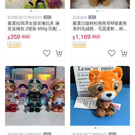
影視動漫CD專輯DVD
福運連連
57
31
嚴選拉瑪澤女孩安撫玩具 滿
嚴選日版輕松熊熊哥M號素熊
意送補包 2號裝 650g 匹配嬰
系列毛絨熊，毛質柔軟，精緻
幼童舒壓好伴侶 女孩專用 安
可愛，尺寸35cm，保存狀態
359
1,169
84折
95折
$
$
心選擇 安撫玩偶 衝包 玩具
優異。收藏或贈送皆為佳選。
中古 毛絨熊 毛玩偶
折扣碼
折扣碼
影視動漫CD專輯DVD
影視動漫CD專輯DVD
57
57