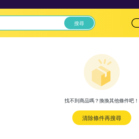
搜尋
找不到商品嗎？換換其他條件吧！
清除條件再搜尋