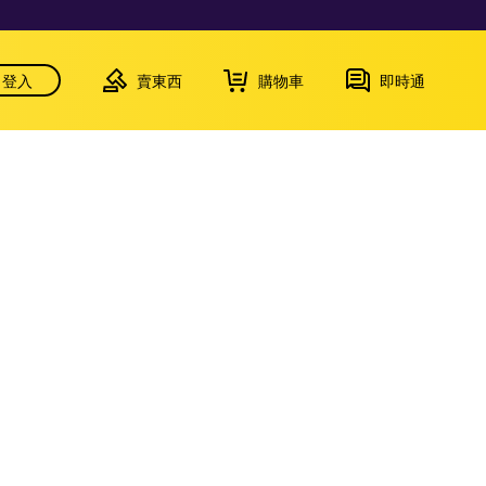
登入
賣東西
購物車
即時通