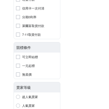
信用卡一次付清
分期0利率
萊爾富取貨付款
7-11取貨付款
競標條件
可立即結標
一元起標
無底價
賣家等級
超人氣賣家
人氣賣家