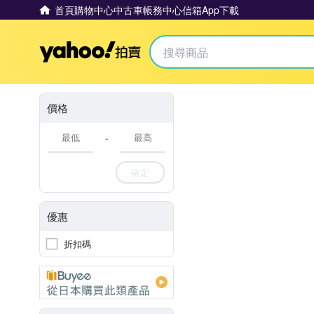
首頁
購物中心
中古車
帳務中心
信箱
App下載
Yahoo拍賣
價格
-
確定
優惠
折扣碼