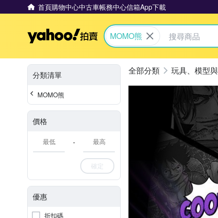
首頁
購物中心
中古車
帳務中心
信箱
App下載
Yahoo拍賣
MOMO熊
玩具、模型與
分類清單
MOMO熊
價格
-
確定
優惠
折扣碼