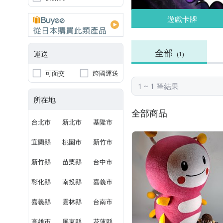
遊戲卡牌
全部
運送
(1)
可面交
跨國運送
1 ~ 1 筆結果
所在地
全部商品
台北市
新北市
基隆市
宜蘭縣
桃園市
新竹市
新竹縣
苗栗縣
台中市
彰化縣
南投縣
嘉義市
嘉義縣
雲林縣
台南市
高雄市
屏東縣
花蓮縣