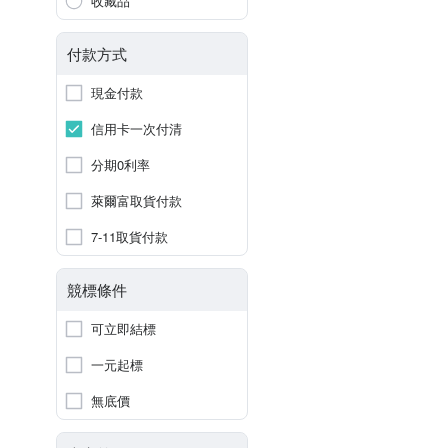
收藏品
付款方式
現金付款
信用卡一次付清
分期0利率
萊爾富取貨付款
7-11取貨付款
競標條件
可立即結標
一元起標
無底價