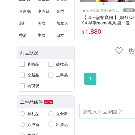
★金王記拍寶網 ★金王
台東縣
澎湖縣
金門
1638
記拍寶趣
【 金王記拍寶網 】(學4) C8
04 早期momo毛毛蟲一隻
馬祖
美國
加拿大
1,880
$
香港
中國
日本
商品狀況
直購品
競標品
全新品
二手品
1
有現貨
二手品條件
NEW
福利品
近全新
八成新
出清品