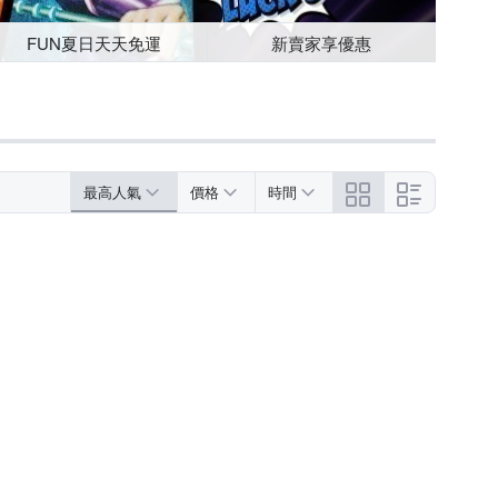
FUN夏日天天免運
新賣家享優惠
最高人氣
價格
時間