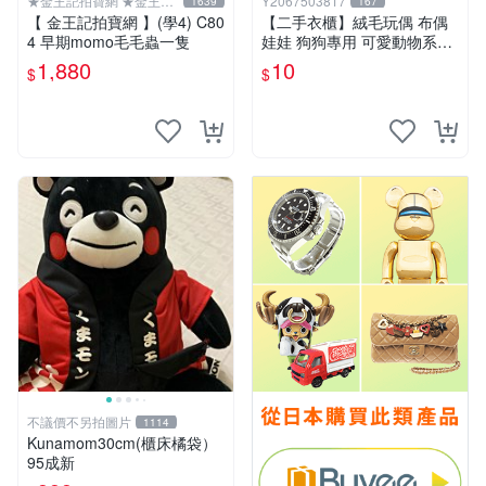
★金王記拍寶網 ★金王記
Y2067503817
1639
167
拍寶趣
【 金王記拍寶網 】(學4) C80
【二手衣櫃】絨毛玩偶 布偶
4 早期momo毛毛蟲一隻
娃娃 狗狗專用 可愛動物系列
耐咬耐磨玩具 玩偶 粉紅熊寵
1,880
10
$
$
物玩具 1120929
不議價不另拍圖片
1114
Kunamom30cm(櫃床橘袋）
95成新