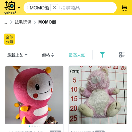
MOMO熊
登
絨毛玩偶
MOMO熊
全部
分類
最新上架
價格
最高人氣