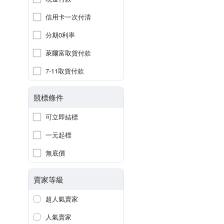
信用卡一次付清
分期0利率
萊爾富取貨付款
7-11取貨付款
競標條件
可立即結標
一元起標
無底價
賣家等級
超人氣賣家
人氣賣家