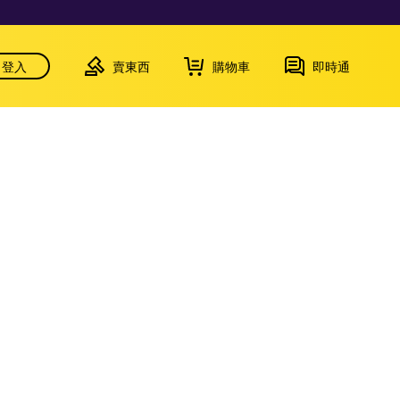
登入
賣東西
購物車
即時通