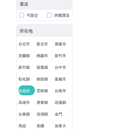
運送
可面交
跨國運送
所在地
台北市
新北市
基隆市
宜蘭縣
桃園市
新竹市
新竹縣
苗栗縣
台中市
彰化縣
南投縣
嘉義市
嘉義縣
雲林縣
台南市
高雄市
屏東縣
花蓮縣
台東縣
澎湖縣
金門
馬祖
美國
加拿大