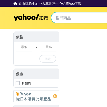
首頁
購物中心
中古車
帳務中心
信箱
App下載
Yahoo拍賣
價格
-
確定
優惠
折扣碼