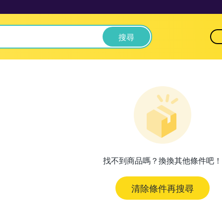
搜尋
找不到商品嗎？換換其他條件吧！
清除條件再搜尋