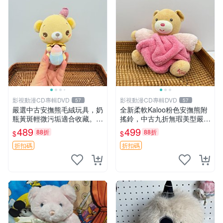
影視動漫CD專輯DVD
影視動漫CD專輯DVD
57
57
嚴選中古安撫熊毛絨玩具，奶
全新柔軟Kaloo粉色安撫熊附
瓶黃斑輕微污垢適合收藏。默
搖鈴，中古九折無瑕美型嚴選
認兩日發貨，全國快遞隨機派
收藏 粉色 安撫 玩具
489
499
88折
88折
$
$
送。 成色如圖可放心購買，
輕微瑕疵和臟污不影響使用。
折扣碼
折扣碼
安撫熊 中古玩偶 毛