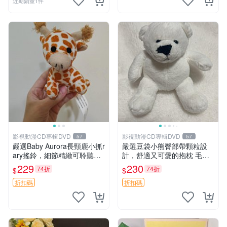
近期銷量1件
影視動漫CD專輯DVD
影視動漫CD專輯DVD
57
57
嚴選Baby Aurora長頸鹿小抓r
嚴選豆袋小熊臀部帶顆粒設
ary搖鈴，細節精緻可聆聽清
計，舒適又可愛的抱枕 毛絨
脆鈴音 軟萌可愛 定制紀念 金
抱枕、臀部按摩、坐墊
229
230
74折
74折
$
$
屬搖鈴 新手媽咪推薦 長頸鹿
抓rary 搖鈴
折扣碼
折扣碼