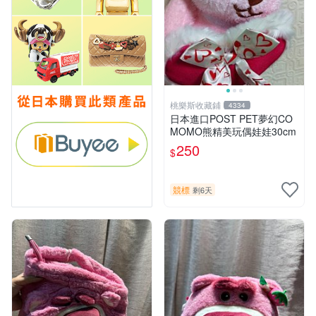
桃樂斯收藏鋪
4334
日本進口POST PET夢幻CO
MOMO熊精美玩偶娃娃30cm
250
$
競標
剩6天