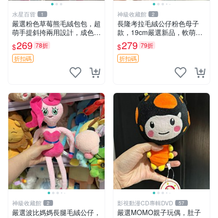
水星百貨
神級收藏館
1
2
嚴選粉色草莓熊毛絨包包，超
長隆考拉毛絨公仔粉色母子
萌手提斜挎兩用設計，成色上
款，19cm嚴選新品，軟萌可
佳容量大 粉紅草莓 毛絨包 超
愛令人愛不釋手，附原廠標籤
269
279
78折
79折
$
$
大容量
推薦收藏。家飾娃娃 母子款
考拉 毛絨公仔
折扣碼
折扣碼
神級收藏館
影視動漫CD專輯DVD
2
57
嚴選波比媽媽長腿毛絨公仔，
嚴選MOMO親子玩偶，肚子