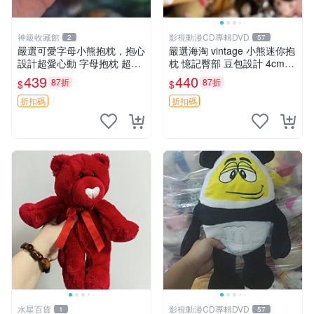
神級收藏館
影視動漫CD專輯DVD
2
57
嚴選可愛字母小熊抱枕，抱心
嚴選海淘 vintage 小熊迷你抱
設計超愛心動 字母抱枕 超大
枕 憶記臀部 豆包設計 4cm
尺寸 掛飾 小熊造型 推薦收藏
高 推薦收藏 迷你豆包小熊、
439
440
87折
87折
$
$
抱枕掛飾 字母抱枕 小熊抱枕
高臀部、豆袋抱枕
折扣碼
折扣碼
水星百貨
影視動漫CD專輯DVD
1
57