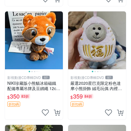
影視動漫CD專輯DVD
影視動漫CD專輯DVD
57
57
NIKI珍藏版小熊貓冰箱磁鐵
嚴選2020星巴克限定粉色達
配備專屬吊牌及豆綁繩 12cm
摩小熊掛飾 絨毛玩偶 內裡小
廢品嚴選 好評推薦 小熊貓冰
熊 可愛 御用伴侶 默認微暇
350
359
83折
84折
$
$
箱貼 磁鐵掛件 冰箱飾品
售後自理 小熊掛飾 星巴克 限
量版
折扣碼
折扣碼