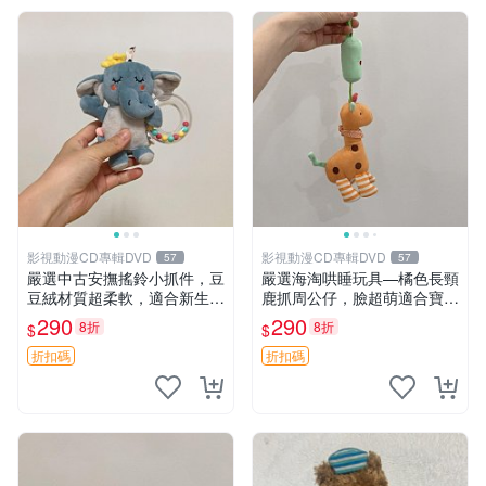
影視動漫CD專輯DVD
影視動漫CD專輯DVD
57
57
嚴選中古安撫搖鈴小抓件，豆
嚴選海淘哄睡玩具—橘色長頸
豆絨材質超柔軟，適合新生寶
鹿抓周公仔，臉超萌適合寶寶
寶緩解焦慮 (安撫玩具 寶寶用
陪伴，中古略有使用痕跡 橘
290
290
8折
8折
$
$
品 抱枕)
色 長頸鹿 抓周
折扣碼
折扣碼