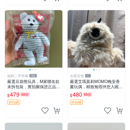
福和二手市場
水星百貨
33
1
嚴選豆袋熊玩具，M家聯名款
嚴選艾瑪莫莉MOMO晚安香
未拆包裝，實拍圖保證正品
薰玩偶，精致無瑕伴您入眠
豆袋玩具 嚴選 M家 豆袋熊
晚安精靈 香薰玩具 玩偶收藏
479
480
88折
88折
$
$
折扣碼
折扣碼