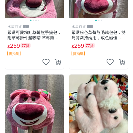
水星百貨
水星百貨
1
1
嚴選可愛粉紅草莓熊手提包，
嚴選粉色草莓熊毛絨包包，雙
附草莓掛件超吸睛 草莓熊手
肩背斜挎兩用，成色極佳 精
提包 草莓掛件 可愛portunes
準關鍵詞：草莓熊 包包 毛絨
259
259
77折
77折
$
$
e
折扣碼
折扣碼