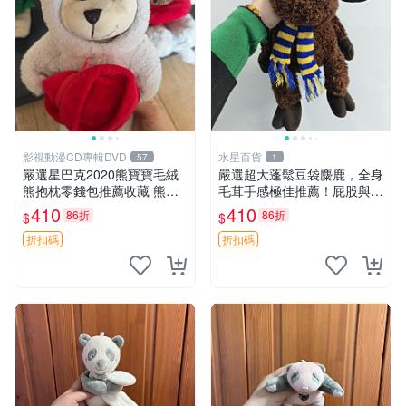
影視動漫CD專輯DVD
水星百貨
57
1
嚴選星巴克2020熊寶寶毛絨
嚴選超大蓬鬆豆袋麋鹿，全身
熊抱枕零錢包推薦收藏 熊寶
毛茸手感極佳推薦！屁股與四
寶 毛絨熊 零錢包
肢填充均勻，適合收藏與孩童
410
410
86折
86折
$
$
共賞。 麋鹿 豆袋 毛茸玩具
折扣碼
折扣碼