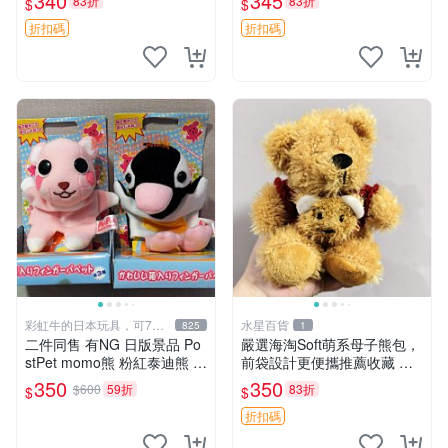
340
345
83折
83折
$
$
寶 雙面
裝快速發貨 輕松熊 公仔 雞毛
絨
折扣碼
折扣碼
彩虹牛的日本玩具，可7取
水星百貨
825
1
付
二件同售 有NG 日版景品 Po
嚴選海淘Soft萌系母子熊包，
stPet momo熊 粉紅泰迪熊 妹
前袋設計更便攜推薦收藏 母
妹 comomo 企鵝 娃娃 布偶
子熊 軟綿綿 包包
350
350
$600
59折
83折
$
$
手指頭 娃娃
折扣碼