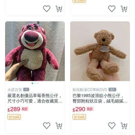
版周邊
水星百貨
影視動漫CD專輯DVD
1
57
嚴選名創優品草莓香熊公仔，
巴黎1985波浪紋小熊公仔，
尺寸小巧可愛，適合收藏賞玩
臀部附粒狀豆袋，絨毛細膩臉
30cm 玩具 公仔 草莓熊
部可愛，中古嚴選推薦 小熊
289
290
8折
8折
$
$
公仔 豆袋
折扣碼
折扣碼