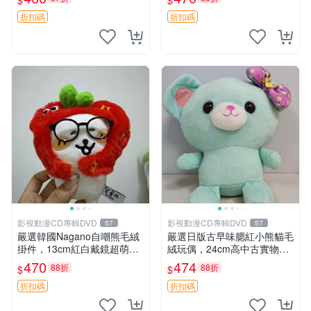
$
$
不滿意補差價。 皺眉小熊 掛
絨玩具 偽裝娃娃 玩具擺飾
件 衣服款
折扣碼
折扣碼
影視動漫CD專輯DVD
影視動漫CD專輯DVD
57
57
嚴選韓國Nagano自嘲熊毛絨
嚴選日版古早味腮紅小熊貓毛
掛件，13cm紅白戴鏡超萌娃
絨玩偶，24cm高中古實物如
娃，毛絨柔軟，便於包包鑰匙
圖 古早腮紅、小熊貓玩偶、
470
474
88折
88折
$
$
掛置，亦適合送人收藏 自嘲
中古玩偶
熊 紅白配色 毛絨掛飾
折扣碼
折扣碼