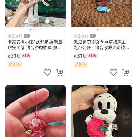
水星百貨
水星百貨
1
1
卡露安撫小熊8號舒壓袋 黃點
嚴選超萌哈囉Bear草裙舞主
瑕疪局部 適合療癒收藏 撫慰
題小公仔，適合收藏與送禮 1
身心 美肌養護 放鬆好物
00 克 哈囉Bear 草裙舞
310
310
81折
81折
$
$
折扣碼
折扣碼