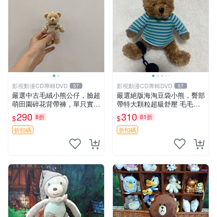
影視動漫CD專輯DVD
影視動漫CD專輯DVD
57
57
嚴選中古毛絨小熊公仔，臉超
嚴選絕版海淘豆袋小熊，臀部
萌田園碎花背帶褲，單只實拍
帶特大顆粒超級舒壓 毛毛摸
展示 中古、毛絨玩具、玩偶
起來格外順滑適合收藏 100%
290
310
8折
81折
$
$
棉質 豆袋枕 豆袋、抱枕、小
熊
折扣碼
折扣碼