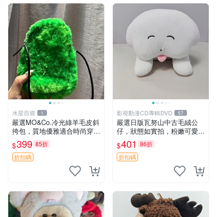
水星百貨
影視動漫CD專輯DVD
1
57
嚴選MO&Co.冷光綠羊毛皮斜
嚴選日版瓦努山中古毛絨公
挎包，質地優雅適合時尚穿搭
仔，狀態如實拍，粉嫩可愛粉
冷光綠 皮包 斜挎包
絲必備。中古珍藏保管精細，
399
401
85折
86折
$
$
紙箱氣泡膜包裝妥帖送達。
中古玩偶 玩具 毛絨公仔
折扣碼
折扣碼