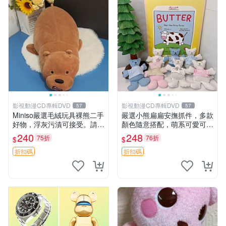
影視動漫CD專輯DVD
影視動漫CD專輯DVD
57
57
Miniso嚴選毛絨玩具裸熊二手
嚴選小熊扁扁安撫抓件，多款
好物，浮灰污漬可接受。請詳
顏色隨意搭配，萌系可愛可改
閱照片再下單，售出不退不
掛件 小熊安撫抓件 憶記 抓繩
240
248
75折
76折
$
$
換。全新品相收藏推薦。 裸
孩童掛件
熊 毛絨玩具 收藏
折扣碼
折扣碼