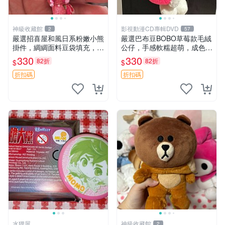
神級收藏館
影視動漫CD專輯DVD
2
57
嚴選招喜屋和風日系粉嫩小熊
嚴選巴布豆BOBO草莓款毛絨
掛件，綢綢面料豆袋填充，適
公仔，手感軟糯超萌，成色優
合包鑰匙收藏與家中的毛絨玩
良適合作為收藏品或包包配
330
330
82折
82折
$
$
具公仔 日系和風小熊掛件 綢
飾。可視頻確認詳情。 巴布
綢面料 毛絨玩具 公仔
豆 BOBO 草莓 毛絨公仔 收藏
折扣碼
折扣碼
包配飾
水狸屋
神級收藏館
2