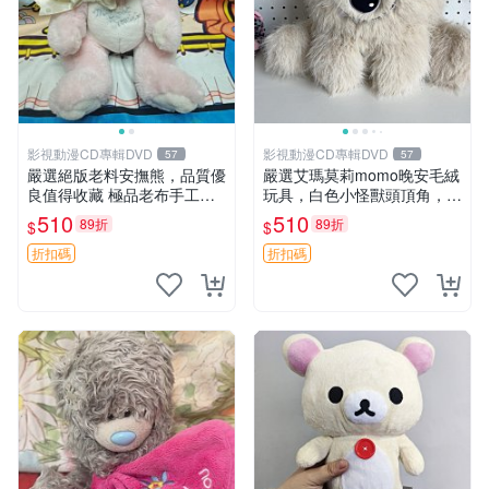
影視動漫CD專輯DVD
影視動漫CD專輯DVD
57
57
嚴選絕版老料安撫熊，品質優
嚴選艾瑪莫莉momo晚安毛絨
良值得收藏 極品老布手工安
玩具，白色小怪獸頭頂角，大
撫搖鈴玩具，適合哄睡寶貝
眼超萌，軟糯帶香，尺寸30c
510
510
89折
89折
$
$
超柔老料搖鈴熊，專為孩子設
m，細節精準，同城異地皆可
計的安心伴護 推薦絕版老布
寄送 晚安玩具 毛絨手辦 小怪
折扣碼
折扣碼
製工藝搖鈴熊，可當作童
獸