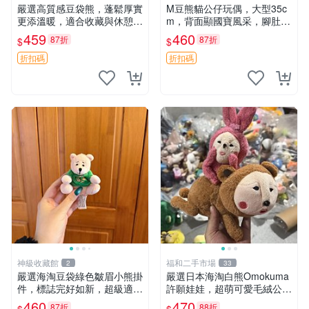
嚴選高質感豆袋熊，蓬鬆厚實
M豆熊貓公仔玩偶，大型35c
更添溫暖，適合收藏與休憩。
m，背面顯國寶風采，腳肚刺
前胸填充飽滿，背部亦具優雅
繡M標識，柔軟可 MACHINE
459
460
87折
87折
$
$
設計。 豆袋熊 保暖 溫柔 蓬
WASH。國寶 M豆 玩偶 公仔
松
折扣碼
折扣碼
神級收藏館
福和二手市場
2
33
嚴選海淘豆袋綠色皺眉小熊掛
嚴選日本海淘白熊Omokuma
件，標誌完好如新，超級適合
許願娃娃，超萌可愛毛絨公仔
衣櫃主角。60包主頁推薦，
推薦收藏 白熊 Omokuma 毛
460
470
87折
88折