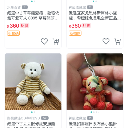
水星百貨
神級收藏館
1
2
嚴選中古草莓熊髮箍，微瑕依
嚴選宜家尤恩格斯庫格小猩
然可愛可人 6095 草莓熊頭飾
猩，帶標棕色長毛全新正品，
中古髮圈 熊寶 寶寶 娃娃熊髮
保存極佳。 宜家 尤恩格斯 庫
360
360
84折
84折
$
$
箍 中古收藏 玩具髮夾
格小猩猩
折扣碼
折扣碼
影視動漫CD專輯DVD
神級收藏館
57
2
嚴選中古豆豆眼條紋安撫熊
嚴選招喜屋日系布藝小熊掛