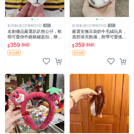
影視動漫CD專輯DVD
影視動漫CD專輯DVD
57
57
名創優品嚴選趴趴熊公仔，軟
嚴選安撫豆袋奶牛毛絨玩具，
萌可愛掛件鍍鉻鍵匙扣，辦公
底部填充飽滿，附帶可愛搖
放松好選擇 趴趴熊 鍍鉻鍵匙
鈴，適合愛心寶寶收藏。實拍
359
359
84折
84折
$
$
扣 萬用掛件
呈現，質地超軟糯。 安撫玩
具 毛絨玩具 奶牛搖鈴
折扣碼
折扣碼