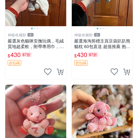
神級收藏館
神級收藏館
2
2
嚴選灰色貓咪安撫玩偶，毛絨
嚴選海淘剪標主頁豆袋趴趴熊
質地超柔軟，附帶專用巾，寶
貓枕 60包直送 超值推薦 抱枕
寶入睡好幫手 貓咪、安撫玩
海外購入 新款 條件良好
430
430
87折
87折
$
$
偶、新生兒
折扣碼
折扣碼