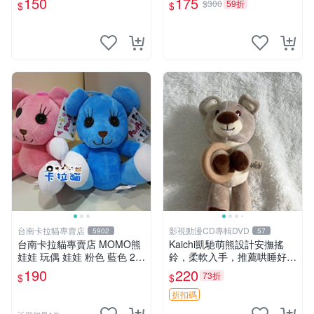
150
175
$300
59折
$
$
台南卡拉貓專賣店
影視動漫CD專輯DVD
5902
57
台南卡拉貓專賣店 MOMO熊
Kaichi凱馳萌熊設計安撫搖
娃娃 玩偶 娃娃 粉色 藍色 2色
鈴，柔軟入手，推薦哄睡好選
分售
擇 熊公仔 安撫玩具 喂食環
190
220
73折
$
$
折扣碼