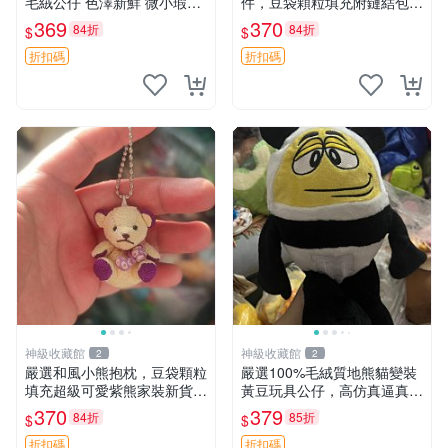
毛絨公仔 色澤新鮮 微小瑕疵
件，豆袋顆粒填充附鏈結包與
可收藏 中古 安撫熊 條紋公仔
鑰匙叢聚毛絨公仔 和風小熊
369
370
84折
84折
$
$
毛絨公仔 豆袋掛件
折扣碼
折扣碼
神級收藏館
神級收藏館
2
2
嚴選和風小熊抱枕，豆袋顆粒
嚴選100%毛絨質地熊貓變裝
填充超級可愛紫熊家裝新貨
黃豆玩具公仔，高仿真逼真模
紫色抱枕 小熊掛飾 豆綁抱枕
擬，適合收藏愛好者 熊貓 黃
370
379
84折
85折
$
$
豆 公仔
折扣碼
折扣碼