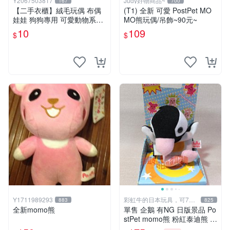
Y2067503817
Judy好物商品~
167
700
【二手衣櫃】絨毛玩偶 布偶
(T1) 全新 可愛 PostPet MO
娃娃 狗狗專用 可愛動物系列
MO熊玩偶/吊飾~90元~
耐咬耐磨玩具 玩偶 粉紅熊寵
10
109
$
$
物玩具 1120929
Y1711989293
彩虹牛的日本玩具，可7取
883
825
付
全新momo熊
單售 企鵝 有NG 日版景品 Po
stPet momo熊 粉紅泰迪熊 娃
娃 布偶 手指頭 娃娃