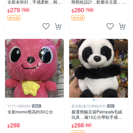
全新未拆封，手感柔軟，精緻
附顆粒設計，歡樂谷主題，成
可愛，適合當伴侶或珍藏，尺
色清晰可視頻確認。歡樂購不
279
280
79折
79折
$
$
寸小巧不占空間，極具收藏價
停！ 點點玩偶 歡樂谷 肚子帶
值 波比媽媽 毛絨公仔 收藏品
顆粒
折扣碼
折扣碼
Y1711989293
影視動漫CD專輯DVD
883
57
全新momo熊高約30公分
嚴選熊貓豆袋Palmpals毛絨
玩具，滿13公分帶粒手感極
佳，電影主題周邊推薦 熊貓
288
288
8折
$
$
Palmpals 毛絨玩具 豆袋 劇場
折扣碼