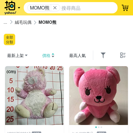
MOMO熊
登
絨毛玩偶
MOMO熊
全部
分類
最新上架
價格
最高人氣