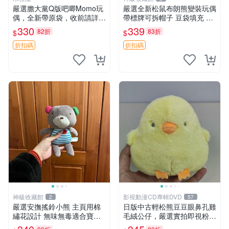
嚴選膽大黨Q版吧唧Momo玩
嚴選全新松鼠布朗熊變裝玩偶
偶，全新帶原袋，收前請詳讀
帶標牌可拆帽子 豆袋填充 附
收物須知。非偏遠地區同城可
實拍 微瑕處理 十足可愛 單只
330
339
82折
83折
$
$
取。 膽大黨 Q版 陳冠希 妙Q
15.9元 松鼠變裝 棉質豆袋 玩
玩偶
具熊
折扣碼
折扣碼
神級收藏館
影視動漫CD專輯DVD
2
57
嚴選安撫搖鈴小熊 主頁用棉
日版中古輕松熊豆豆眼鼻孔雞
繡花設計 無味無毒適合寶寶
毛絨公仔，嚴選實拍即視粉絲
60包裝 精準關鍵詞：搖鈴 寶
必買 公仔紙箱氣泡膜精心包