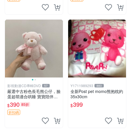
影視動漫CD專輯DVD
Y1711989293
57
883
嚴選中古粉色長毛熊公仔，臉
全新Post pet momo熊抱枕約
蛋超萌適合哄睡 寶寶陪伴玩
35x30cm
具 軟棉質 潔白淨 公仔玩偶
390
399
85折
$
$
玩具 奶娃 toy 傳統款 熊熊 te
ddybear babydoll
折扣碼