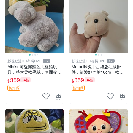
影視動漫CD專輯DVD
影視動漫CD專輯DVD
57
57
Miniso可愛霧霾藍北極熊玩
Metoo咪兔中古絕版毛絨掛
具，特大柔軟毛絨，表面稍有
件，紅波點內膽10cm，軟糯
使用痕跡，適合居家擺放 23
宜贈送收藏 咪熊 毛絨 掛件
359
359
84折
84折
$
$
CM 毛絨玩具 北極熊 魯班熊
折扣碼
折扣碼